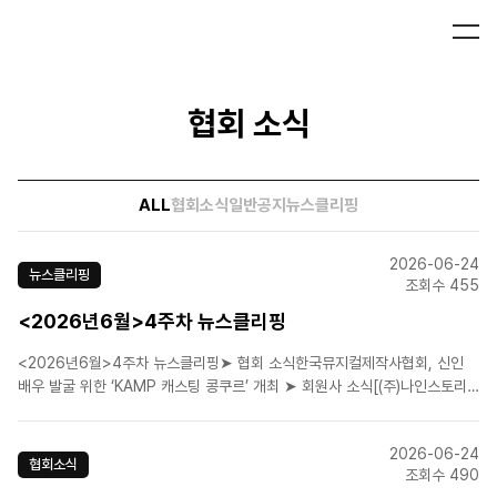
협회 소식
ALL
협회소식
일반공지
뉴스클리핑
2026-06-24
뉴스클리핑
조회수 455
<2026년6월>4주차 뉴스클리핑
<2026년6월>4주차 뉴스클리핑➤ 협회 소식한국뮤지컬제작사협회, 신인
배우 발굴 위한 ‘KAMP 캐스팅 콩쿠르’ 개최 ➤ 회원사 소식[(주)나인스토리]
(해몽가/2026.06.25 ~2026.09.13)[(주)뉴프로덕션](어둑시
니/2026.06.09 ~2026.08.30)[(주)뉴프로덕션](음악극 브로크백마운
2026-06-24
틴/2026.6.23-2026..
협회소식
조회수 490