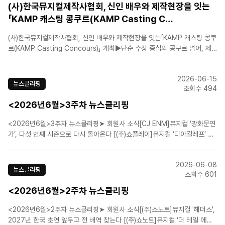
(사)한국뮤지컬제작사협회, 신인 배우와 제작현장을 잇는
「KAMP 캐스팅 콩쿠르(KAMP Casting C…
(사)한국뮤지컬제작사협회, 신인 배우와 제작현장을 잇는「KAMP 캐스팅 콩쿠
르(KAMP Casting Concours)」 개최▶단순 수상 중심의 콩쿠르 넘어, 제
작사와 배우가 만나는 캐스팅 쇼케이스형 무대 마련▶결선 진출자, 국내 주요
뮤지컬 제작사 및 공연계 관계자 앞에서 역량 선보여▶“신인배우가 실제 상업
2026-06-15
뮤지컬 시장으로 진입할 수 있는 새로운 접점을 ..
뉴스클리핑
조회수 494
<2026년6월>3주차 뉴스클리핑
<2026년6월>3주차 뉴스클리핑➤ 회원사 소식[CJ ENM]뮤지컬 ‘광화문연
가’, 다섯 번째 시즌으로 다시 돌아온다 [(주)쇼플레이]뮤지컬 ‘디아길레프’ 삼
연 성료…흥행 바통은 ‘스트라빈스키’로 [에스앤코(주)]손승연·김수하·케이윌
등…뮤지컬 ‘헬스치킨’, 상견례 현장 공개 [에이치제이컬쳐(주)]뮤지컬 '파가니
2026-06-08
니', ..
뉴스클리핑
조회수 601
<2026년6월>2주차 뉴스클리핑
<2026년6월>2주차 뉴스클리핑➤ 회원사 소식[(주)쇼노트]뮤지컬 '헤더스',
2027년 한국 초연 앞두고 전 배역 찾는다 [(주)쇼노트]뮤지컬 ‘더 테일 에이