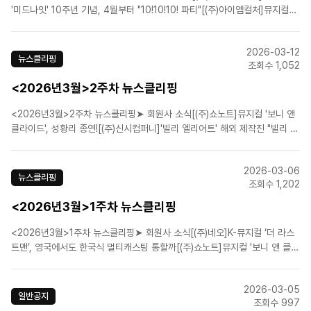
'미드나잇' 10주년 기념, 4월부터 "10!10!10! 파티"[(주)아이엠컬처]뮤지컬
'전설의 리틀 농구단', 10주년 기념 공연 성황리 개막[(주)알앤디웍스]뮤지컬
'이터니티', 콘서트 개최...오는 4월 6일부터 13일까지[(주)알앤디웍스]뮤지컬
2026-03-12
'이터니티', 오는 7..
뉴스클리핑
조회수 1,052
<2026년3월>2주차 뉴스클리핑
<2026년3월>2주차 뉴스클리핑➤ 회원사 소식[(주)쇼노트]뮤지컬 '보니 앤
클라이드', 성황리 종연![(주)신시컴퍼니]'빌리 엘리어트' 해외 제작진 "빌리 역
배우들 이미 완성단계"[(주)콘텐츠플래닝]뮤지컬 '뱀프X헌터' 제작사, 생명 살
리는 '헌혈증 320매' 기부[라이브(주)]뮤지컬 팬레터, 앵콜 개막 앞두고 관객
2026-03-06
열기 후끈.[(주)더블케..
뉴스클리핑
조회수 1,202
<2026년3월>1주차 뉴스클리핑
<2026년3월>1주차 뉴스클리핑➤ 회원사 소식[(주)네오]K-뮤지컬 ‘더 라스
트맨’, 영국에서도 한국식 멀티캐스팅 통할까[(주)쇼노트]뮤지컬 '보니 앤 클라
이드', 성황리 종연![(주)쇼플레이]'관객 평점 9.9' 뮤지컬 '로빈', 기립박수 속
성료[(주)에이콤]뮤지컬 '몽유도원', 국립극장 성료...4월 샤롯데에서 흥행 잇
2026-03-05
는다[오디컴퍼니(주)..
일반공지
조회수 997