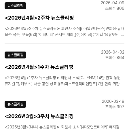
2026-04-09
니]뮤지컬 ‘베토벤’, 1차 티켓 전석 매..
뉴스클리핑
조회수 806
<2026년4월>2주차 뉴스클리핑
<2026년4월>2주차 뉴스클리핑➤ 회원사 소식[(주)알앤디웍스]변희상·유태
율·현석준, 오늘(6일) '이터니티' 콘서트 개최[(주)에이콤]뮤지컬 '몽유도원' 샤
롯데씨어터서 11일 개막[㈜이엠케이뮤지컬컴퍼니]뮤지컬 '베토벤' 6월 세종
문화회관서 개막…박효신·홍광호[(주)샘컴퍼니]'유미의 세포들', 뮤지컬 제작
2026-04-02
확정…티파니 영→정진운 출연 ..
뉴스클리핑
조회수 864
<2026년4월>1주차 뉴스클리핑
<2026년4월>1주차 뉴스클리핑➤ 회원사 소식[CJ ENM]14만 관객 동원
뮤지컬 '킹키부츠', 서울 공연 성료![(주)마스트엔터테인먼트]7년 만의 귀환~
뮤지컬 '안나 카레니나' 피날레...삼연 공연 성료![(주)쇼노트]뮤지컬 '더 테일
에이프릴 풀스', 예스24스테이지 2관 개막![(주)쇼플레이]뮤지컬 '디아길레프'
2026-03-19
오늘 세 번째 시즌 개..
뉴스클리핑
조회수 997
<2026년3월>3주차 뉴스클리핑
<2026년3월>3주차 뉴스클리핑➤ 회원사 소식[(주)모먼트메이커]뮤지컬