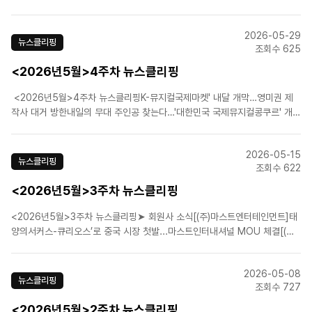
프릴 풀스’ 세번째 시즌 종연 [(주)신시컴퍼니]역대 빌리들 한자리에…뮤지컬
'빌리 엘리어트', 21일 홈커밍데이 [에스앤코(주)]‘겨울왕국’ 작곡진 “뮤지컬 ..
2026-05-29
뉴스클리핑
조회수 625
<2026년5월>4주차 뉴스클리핑
<2026년5월>4주차 뉴스클리핑K-뮤지컬국제마켓' 내달 개막…영미권 제
작사 대거 방한내일의 무대 주인공 찾는다…'대한민국 국제뮤지컬콩쿠르' 개
최 KoCACA 아트페스티벌 부산서 개막…공연예술 관계자 2000명 뮤지컬
'빌리 엘리어트' 연휴 주말 1위…'베토벤' 2위 '재연 시험대' 오른 창작 뮤지컬
2026-05-15
들.....
뉴스클리핑
조회수 622
<2026년5월>3주차 뉴스클리핑
<2026년5월>3주차 뉴스클리핑➤ 회원사 소식[(주)마스트엔터테인먼트]태
양의서커스-큐리오스’로 중국 시장 첫발...마스트인터내셔널 MOU 체결[(주)
쇼플레이]뮤지컬 '스트라빈스키', 배우 성태준 등 캐스팅 공개 [(주)신시컴퍼
니]신시컴퍼니 박명성 예술감독, 조계종 '불자대상' 수상자 선정 [에스앤코
2026-05-08
(주)]뮤지컬 '디어 에반 핸..
뉴스클리핑
조회수 727
<2026년5월>2주차 뉴스클리핑