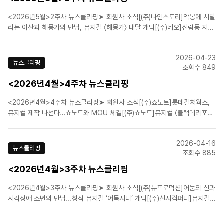
<2026년5월>2주차 뉴스클리핑➤ 회원사 소식[(주)나인스토리]악몽에 시달
리는 이산과 해몽가의 만남, 뮤지컬 〈해몽가〉 내달 개막[(주)네오]신림동 지하
에서 끝없이 말을 건다…뮤지컬 ‘더 라스트맨’ [(주)뉴프로덕션]코믹 활극 '웨
스턴 스토리' 웃음 장전 완료, 7월 삼연 개막! [(주)쇼플레이]뮤지컬 ‘스트라빈
2026-04-23
스키’ 6월 개..
뉴스클리핑
조회수 849
<2026년4월>4주차 뉴스클리핑
<2026년4월>4주차 뉴스클리핑➤ 회원사 소식[(주)쇼노트]롯데컬처웍스,
뮤지컬 제작 나선다…쇼노트와 MOU 체결[(주)쇼노트]뮤지컬 〈블랙메리포핀
스〉, 세계관 집약한 ‘올라운드’ 버전 6월 개막[(주)신시컴퍼니]행복한 모루를
꿈꾸며[내가 만난 명문장/박명성][에이치제이컬쳐(주)]뮤지컬 〈파가니니〉, 2
2026-04-16
년 만의 귀환…"Kon·김종구·김경수·황민..
뉴스클리핑
조회수 885
<2026년4월>3주차 뉴스클리핑
<2026년4월>3주차 뉴스클리핑➤ 회원사 소식[(주)뉴프로덕션]어둠의 신과
시각장애 소년의 만남...창작 뮤지컬 ‘어둑시니’ 개막[(주)신시컴퍼니]뮤지컬
'빌리 엘리어트', 무대 예술이 증명한 인간의 중력[에스앤코(주)]얼리샤 키스 R
＆B 히트곡이 뮤지컬 무대에…'헬스키친' 7월 초연[㈜이엠케이뮤지컬컴퍼