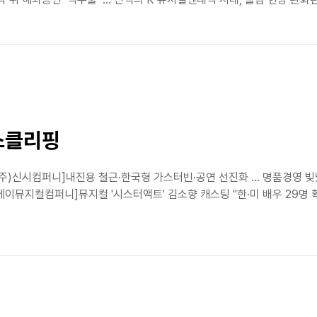
뉴스클리핑
[(주)신시컴퍼니]내진용 철근·한국형 가스터빈·공연 선진화 … 명품경영 
케이뮤지컬컴퍼니]뮤지컬 '시스터액트' 김소향 캐스팅 "한·미 배우 29명