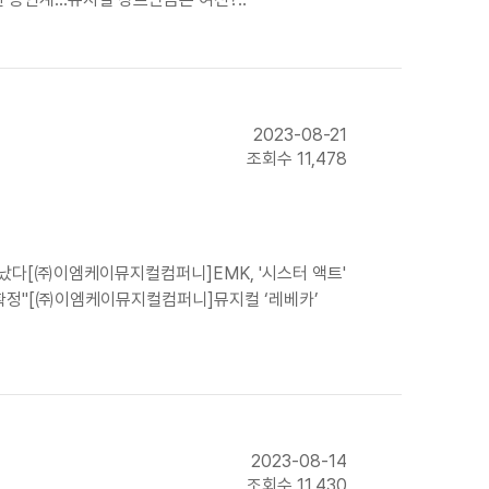
2023-08-21
조회수 11,478
빛났다[㈜이엠케이뮤지컬컴퍼니]EMK, '시스터 액트'
 확정"[㈜이엠케이뮤지컬컴퍼니]뮤지컬 ‘레베카’
2023-08-14
조회수 11,430