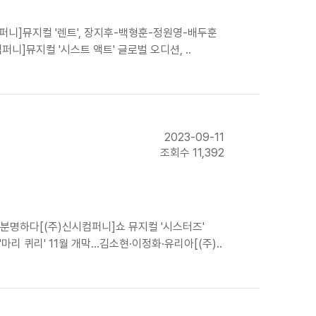
컴퍼니]뮤지컬 '렌트', 장지후-백형훈-정원영-배두훈
]뮤지컬 '시스트 액트' 글로벌 오디션, ..
2023-09-11
조회수 11,392
 분명하다[(주)신시컴퍼니]쇼 뮤지컬 '시스터즈'
리 퀴리' 11월 개막…김소현·이정화·유리아[(주)..