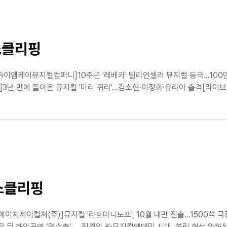
뉴스클리핑
식[㈜이엠케이뮤지컬컴퍼니]10주년 '레베카' 밀리언셀러 뮤지컬 등극…1
]3년 만에 돌아온 뮤지컬 '마리 퀴리'…김소현·이정화·유리아 출격[라이브(주
뉴스클리핑
에이치제이컬쳐(주)]뮤지컬 '라흐마니노프', 10월 대만 진출…1500석 극장
뒤 해외공연 ‘역수출’ … 진격의 K-뮤지컬엔데믹 시대, 쏠림 현상 완화