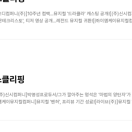
오디컴퍼니(주)]10주년 컴백...뮤지컬 '드라큘라' 캐스팅 공개![(주)신시
크리스토', 티저 영상 공개...레전드 뮤지컬 귀환![㈜이엠케이뮤지컬컴퍼니
뉴스클리핑
[(주)신시컴퍼니]박명성프로듀서/그가 깔아주는 멍석은 ‘마법의 양탄자’가
뮤지컬컴퍼니]뮤지컬 '벤허', 프리뷰 기간 성료![라이브(주)]뮤지컬 '마