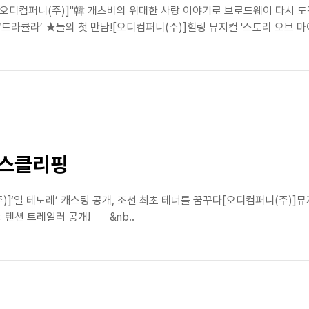
식[오디컴퍼니(주)]"韓 개츠비의 위대한 사랑 이야기로 브로드웨이 다시 
‘드라큘라’ ★들의 첫 만남![오디컴퍼니(주)]힐링 뮤지컬 '스토리 오브 마
뉴스클리핑
주)]‘일 테노레’ 캐스팅 공개, 조선 최초 테너를 꿈꾸다[오디컴퍼니(주)]뮤
 텐션 트레일러 공개! &nb..