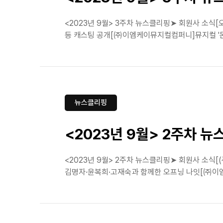
<2023년 9월> 3주차 뉴스클리핑➤ 회원사 소식[
등 캐스팅 공개[㈜이엠케이뮤지컬컴퍼니]뮤지컬 '몬테
뉴스클리핑
<2023년 9월> 2주차 
<2023년 9월> 2주차 뉴스클리핑➤ 회원사 소식
김명자·윤복희·고재숙과 함께한 오프닝 나잇[㈜이엠케이