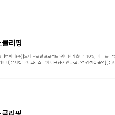
뉴스클리핑
오디컴퍼니(주)]오디 글로벌 프로젝트 '위대한 개츠비'.. 10월, 미국 프리
니]뮤지컬 '몬테크리스토'에 이규형·서인국·고은성·김성철 출연[(주)네오
뉴스클리핑