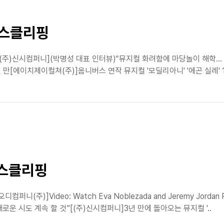
뉴스클리핑
[(주)신시컴퍼니](박명성 대표 인터뷰)“뮤지컬 화려함에 마당놀이 해학… 
년 만[에이치제이컬쳐(주)]옴니버스 연작 뮤지컬 '모딜리아니' '에곤 실레'
뉴스클리핑
주)]Video: Watch Eva Noblezada and Jeremy Jordan Perf
로운 시도 계속 할 것”[(주)신시컴퍼니]3년 만에 돌아오는 뮤지컬 '..