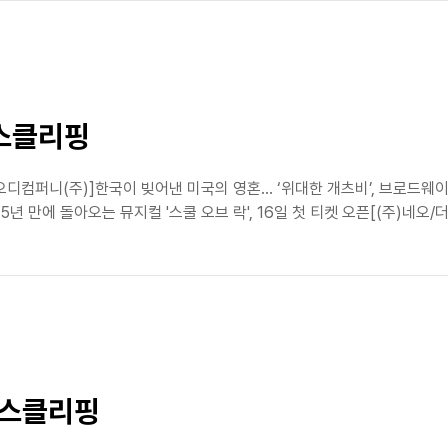
뉴스클리핑
식[오디컴퍼니(주)]한국이 빚어낸 미국의 영혼… ‘위대한 개츠비’, 브
5년 만에 돌아오는 뮤지컬 '스쿨 오브 락', 16일 첫 티켓 오픈[(주)네오
 뉴스클리핑