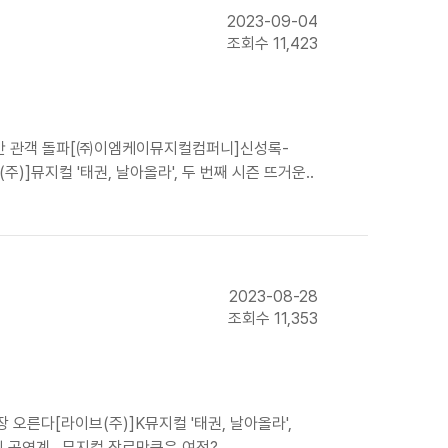
2023-09-04
조회수 11,423
00만 관객 돌파[㈜이엠케이뮤지컬컴퍼니]신성록-
)]뮤지컬 '태권, 날아올라', 두 번째 시즌 뜨거운..
2023-08-28
조회수 11,353
 오른다[라이브(주)]K뮤지컬 '태권, 날아올라',
된 공연계…뮤지컬 장르만큼은 여전?..