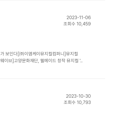
2023-11-06
조회수 10,459
로드웨이가 보인다[㈜이엠케이뮤지컬컴퍼니]뮤지컬
/더웨이브]고양문화재단, 웰메이드 창작 뮤지컬 '..
2023-10-30
조회수 10,793