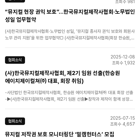
조회수 981
“뮤지컬 현장 권익 보호”…한국뮤지컬제작사협회·노무법인
성일 업무협약
(사)한국뮤지컬제작사협회·노무법인 성일, ‘뮤지컬 종사자 권익 보호와 회원사
노무 관리 지원’을 위한 업무협약□ (사)한국뮤지컬제작사협회(회장 한승원,
이하 협회)는 뮤지컬 산업 내 건강한 노동 환경 조성과 회원사의 효율적인 인
사노무 관리를 지원하기 위해, 지난 19일 노무법인 성일(대표 노무사 최영환,
2025-12-08
이하 법인)과 업무협약을 체결하였다고 밝혔다.□&nb..
협회소식
조회수 1,932
(사)한국뮤지컬제작사협회, 제2기 임원 선출(한승원
에이치제이컬쳐㈜ 대표, 회장 취임)
-사단법인 한국뮤지컬제작사협회, 한승원 에이치제이컬쳐㈜ 대표 회장 선출
-▶(사)한국뮤지컬제작사협회, 제2기 임원 선출▶창작과 제작이 함께 성장하
는 건강한 산업 생태계 구축에 나선다□ 사단법인 한국뮤지컬제작사협회(이하
협회)는 ‘제2기 임원 선출 총회’를 개최하고, 에이치제이컬쳐㈜ 한승원 대표
2025-07-15
를 제2기 회장으로 선출했다고 밝혔다. □ 한승..
협회소식
조회수 4,657
뮤지컬 저작권 보호 모니터링단 ‘밀캠헌터스’ 모집