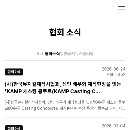
협회 소식
ALL
협회소식
일반공지
뉴스클리핑
2026-06-24
협회소식
조회수 452
(사)한국뮤지컬제작사협회, 신인 배우와 제작현장을 잇는
「KAMP 캐스팅 콩쿠르(KAMP Casting C…
(사)한국뮤지컬제작사협회, 신인 배우와 제작현장을 잇는「KAMP 캐스팅 콩쿠
르(KAMP Casting Concours)」 개최▶단순 수상 중심의 콩쿠르 넘어, 제
작사와 배우가 만나는 캐스팅 쇼케이스형 무대 마련▶결선 진출자, 국내 주요
뮤지컬 제작사 및 공연계 관계자 앞에서 역량 선보여▶“신인배우가 실제 상업
2026-03-04
뮤지컬 시장으로 진입할 수 있는 새로운 접점을 ..
협회소식