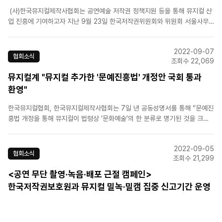
(사)한국뮤지컬제작사협회는 공연예술 저작권 정책지원 등을 통해 뮤지컬 산
업 진흥에 기여하고자 지난 9월 23일 한국저작권위원회와 위원회 서울사무
소에서 업무협약을 체결하였습니다. 이번 '뮤지컬 산업 진흥을 위한 공연예술
저작권 산업지원' 업무 협약의 주요 내용은 아래와 같습니다.-공연예술 분야
2022-09-07
시장 환경 변화에 따른 저..
협회소식
조회수 22,069
뮤지컬계 "뮤지컬 추가한 '문예진흥법' 개정안 국회 통과
환영"
한국뮤지컬협회, 한국뮤지컬제작사협회는 7일 낸 공동성명서를 통해 “문예진
흥법 개정을 통해 뮤지컬이 법령상 ‘문화예술’의 한 분류로 명기된 것을 크게
환영한다”며 “이번 개정안에 게임과 애니메이션도 함께 들어가 있는 바, 이 두
장르는 개별 진흥법이 이미 존재하는 것을 감안할 때 ‘뮤지컬산업 진흥법’ 제
2022-09-05
정에도 더욱 탄력이 붙을 것으로 기대한다”고 밝혔다.양 ..
협회소식
조회수 21,299
<공연 무단 촬영·녹음·배포 근절 캠페인>
한국저작권보호원과 뮤지컬 밀녹·밀캠 집중 신고기간 운영