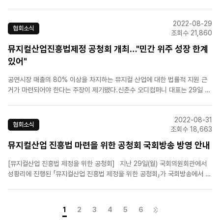
2022-08-29
협회소식
조회수 21,860
뮤지컬산업진흥법제정 공청회 개최…"민간 위주 성장 한계
있어"
공연시장 매출의 80% 이상을 차지하는 뮤지컬 산업에 대한 법률적 지원 근
거가 마련되어야 한다는 주장이 제기됐다.신춘수 오디컴퍼니 대표는 29일 서
울 국회의원회관에서 열린 '뮤지컬산업 진흥법 제정을 위한 공청회'에 참석해
"짧은 기간 동안 이뤄진 눈부시게 성장한 한국 뮤지컬 산업은 현재 불안정한
2022-08-31
시장환경과 내수시장의 한계에 부딪히고 있다"며 "한국 뮤지컬이..
협회소식
조회수 18,663
뮤지컬산업 진흥법 마련을 위한 공청회 국회방송 방영 안내
[뮤지컬산업 진흥법 제정을 위한 공청회]⠀지난 29일(월) 국회의원회관에서
성황리에 진행된 「뮤지컬산업 진흥법 제정을 위한 공청회」가 국회방송에서 방
영됩니다!⠀✔일시 : 2022. 9. 1.(목) 07:50✔채널 : IPTV (전국공통 65번
또는 165번)⠀자세한 내용은 이미지 참고 바랍니다.
1
2
3
4
5
6