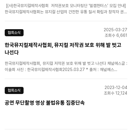
[(사)한국뮤지컬제작사협회 저작권보호 모니터링단 ‘밀캠헌터스’ 모집 안내]
한국뮤지컬제작사협회는 뮤지컬 산업의 건전한 유통 질서 확립과 창작자 권익
보호를 위해 불법 영상물(일명 ‘밀녹밀캠’)의 유포 및 판매 행위를 모니터링하
고 제보할 ‘밀캠헌터스(Milcam Hunters)’를 모집합니다. 뮤지컬을 사랑하는
2025-03-27
마음으로..
협회소식
조회수 6,661
한국뮤지컬제작사협회, 뮤지컬 저작권 보호 위해 발 벗고
나선다
한국뮤지컬제작사협회, 뮤지컬 저작권 보호 위해 발 벗고 나선다 채널에스글 :
이솔희 사진 : 한국뮤지컬제작사협회2025.03.27 * 출처 : 채널예스
(https://ch.yes24.com/Article/Details/80964)한국뮤지컬제작사협회
(이하 협회)는 한국 뮤지컬 저작권 보호와 회원사의 법률 서비스 지원을 위해,
2023-12-04
지난 26일 법무법인 ..
협회소식
조회수 12,124
공연 무단촬영 영상 불법유통 집중단속