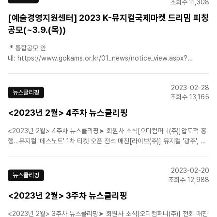
조회수 11,308
[예술경영지원센터] 2023 K-뮤지컬국제마켓 드리밈 피칭
공모(~3.9.(목))
* 통합공모 안
내: https://www.gokams.or.kr/01_news/notice_view.aspx?
Idx=3401&page=1&txtKeyword=&ddlKeyfield=T * 문의: (재)예술경영
지원센터 공연사업본부 공연예술유통팀 musical@gokams.or.kr첨부파
2023-02-28
일: ..
뉴스클리핑
조회수 13,165
<2023년 2월> 4주차 뉴스클리핑
<2023년 2월> 4주차 뉴스클리핑➤ 회원사 소식[오디컴퍼니(주)]압도적 흥
행…뮤지컬 '데스노트' 1차 티켓 오픈 전석 매진[라이브(주)] 뮤지컬 '광주', 5
월 16일 광주서 시즌4 개막[(주)에이콤]평점 9.8점 뮤지컬 '영웅' …오늘부터
2차 티켓 오픈 시작[(주)마스트엔터테인먼트]뮤지컬 '노트르담 드 파리' 내년
2023-02-20
6년 만에 개막[에스앤..
뉴스클리핑
조회수 12,988
<2023년 2월> 3주차 뉴스클리핑
<2023년 2월> 3주차 뉴스클리핑➤ 회원사 소식[오디컴퍼니(주)] 전회 매진