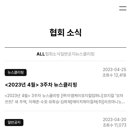
협회 소식
ALL
협회소식
일반공지
뉴스클리핑
2023-04-25
뉴스클리핑
조회수 12,418
<2023년 4월> 3주차 뉴스클리핑
<2023년 4월> 3주차 뉴스클리핑 [㈜이엠케이뮤지컬컴퍼니]뮤지컬 '모차
르트!' 새 주역, 이해준·수호·유회승·김희재[에이치제이컬쳐(주)]라흐마니노프,
뮤지컬 드라마로 만나다...서울 공연 성황리 막내려[에이치제이컬쳐(주)]최초
경복궁 근정전 뮤지컬 '세종1446' 2800석 전석 매진[에이치제이컬쳐(주)]신
2023-04-20
진 창작자 발굴…'메이크 어..
일반공지
조회수 11,073