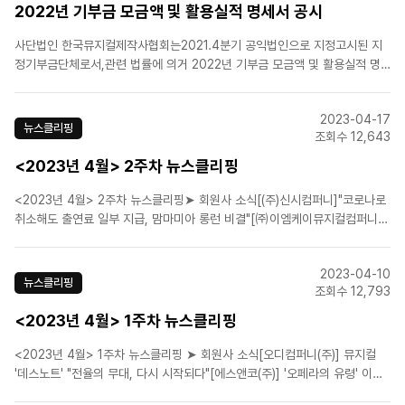
2022년 기부금 모금액 및 활용실적 명세서 공시
사단법인 한국뮤지컬제작사협회는2021.4분기 공익법인으로 지정고시된 지
정기부금단체로서,관련 법률에 의거 2022년 기부금 모금액 및 활용실적 명
세서를 첨부와 같이 공시합니다.
2023-04-17
뉴스클리핑
조회수 12,643
<2023년 4월> 2주차 뉴스클리핑
<2023년 4월> 2주차 뉴스클리핑➤ 회원사 소식[(주)신시컴퍼니]"코로나로
취소해도 출연료 일부 지급, 맘마미아 롱런 비결"[㈜이엠케이뮤지컬컴퍼니]
뮤지컬 '베토벤', 세종문화회관 첫 공연 성료...55명 배우들의 열연→깊은 감
동 이끌어[에스앤코(주)]뮤지컬 '오페라의 유령' 150만명 돌파…2001년 초연
2023-04-10
후 22년만[에이치제이컬쳐(주)]뮤지..
뉴스클리핑
조회수 12,793
<2023년 4월> 1주차 뉴스클리핑
<2023년 4월> 1주차 뉴스클리핑 ➤ 회원사 소식[오디컴퍼니(주)] 뮤지컬
'데스노트' "전율의 무대, 다시 시작되다"[에스앤코(주)] '오페라의 유령' 이렇
게 즐겨요...드림씨어터 4주년 ‘드림 클래스’ 개최[에이치제이컬쳐(주)] 뮤지