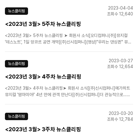
컬 '파리넬리' 5년 만에 공연…주·조연 오디션 연다[라이브(주)] 뮤지컬 '광주'
2023-04-04
전 배역 서..
뉴스클리핑
조회수 12,640
<2023년 3월> 5주차 뉴스클리핑
<2023년 3월> 5주차 뉴스클리핑 ➤ 회원사 소식[오디컴퍼니(주)]뮤지컬
'데스노트', 1일 앙코르 공연 개막[(주)신시컴퍼니](영상)"우리는 댄싱퀸" 뮤지
컬 '맘마미아！' 3년만에 돌아왔다[㈜이엠케이뮤지컬컴퍼니]EMK, '시스터
액트' 영어 공연권 확보…글로벌 투어 나선다[(주)연우무대]뮤지컬 '광염 소나
2023-03-27
타' 개막...첫공 앞둔 배..
뉴스클리핑
조회수 12,654
<2023년 3월> 4주차 뉴스클리핑
<2023년 3월> 4주차 뉴스클리핑➤ 회원사 소식[(주)신시컴퍼니]메가히트
뮤지컬 '맘마미아!' 4년 만에 관객 만난다[(주)신시컴퍼니]더 관능적으로…뮤
지컬 '시카고' 오리지널팀 5~8월 내한공연[㈜이엠케이뮤지컬컴퍼니]뮤지컬
‘베토벤’, 재정비 거쳐 세종문화회관 무대에[에스앤코(주)]‘오페라의 유령’, 부
2023-03-20
산서 30일 개막…조승우 등 41인 시츠..
뉴스클리핑
조회수 12,784
<2023년 3월> 3주차 뉴스클리핑