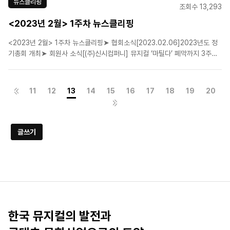
뉴스클리핑
조회수 13,293
<2023년 2월> 1주차 뉴스클리핑
<2023년 2월> 1주차 뉴스클리핑➤ 협회소식[2023.02.06]2023년도 정
기총회 개최➤ 회원사 소식[(주)신시컴퍼니] 뮤지컬 ‘마틸다’ 폐막까지 3주…
마지막 장실할 스페셜 커튼콜과 무대인사[오디컴퍼니(주)]'데스노트', 4월 앵
콜 공연...홍광호-고은성→김준수-김성철 컴백[(주)연우무대]세상에 없는 음
악"…뮤지컬 '광염 소나타', 3년만..
11
12
13
14
15
16
17
18
19
20
글쓰기
한국 뮤지컬의 발전과