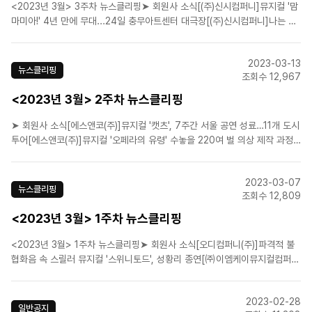
<2023년 3월> 3주차 뉴스클리핑➤ 회원사 소식[(주)신시컴퍼니]뮤지컬 '맘
마미아!' 4년 만에 무대...24일 충무아트센터 대극장[(주)신시컴퍼니]나는 방
화범… 중년 관객 가슴에 불 지르고 싶었죠[㈜이엠케이뮤지컬컴퍼니]뮤지컬
'베토벤 시크릿' 다음달에 '시즌 2'로 돌아온다[에스앤코(주)]'오페라의 유령'
2023-03-13
부산 공연, 새로운 캐릭터 포스터 ..
뉴스클리핑
조회수 12,967
<2023년 3월> 2주차 뉴스클리핑
➤ 회원사 소식[에스앤코(주)]뮤지컬 '캣츠', 7주간 서울 공연 성료…11개 도시
투어[에스앤코(주)]뮤지컬 '오페라의 유령' 수놓을 220여 벌 의상 제작 과정
은[에이치제이컬쳐(주)]뮤지컬 '어린왕자', 대만팀 한국서 특별 공연[라이브
(주)] 뮤지컬 '광주' 오디션 18대1...5명 지역 배우 발탁[(주)마스트엔터테인먼
2023-03-07
트]프랜치 뮤지컬 갈라콘서트 <..
뉴스클리핑
조회수 12,809
<2023년 3월> 1주차 뉴스클리핑
<2023년 3월> 1주차 뉴스클리핑➤ 회원사 소식[오디컴퍼니(주)]파격적 불
협화음 속 스릴러 뮤지컬 '스위니토드', 성황리 종연[㈜이엠케이뮤지컬컴퍼
니]EMK, '베르사유의 장미' 오디션 개최…12월 공연 확정 [공식입장][에스앤
코(주)]13년 만의 '오페라의 유령' 한국어 공연, 핵심은 오리지널리티와 번역
2023-02-28
[에이치제이컬쳐(주)]탄생일에 막 오른다..
일반공지