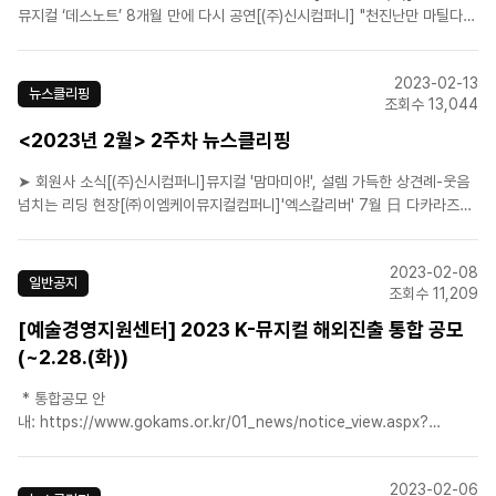
뮤지컬 ‘데스노트’ 8개월 만에 다시 공연[(주)신시컴퍼니] "천진난만 마틸다로
산 넉달, 사랑해서 보내기 아쉬워요"[라이브(주)] 제작사 라이브, 2023 글로
벌 라인업...신작 뮤지컬 '치고 달려라! 마린스' 등 공개[(주)샘컴퍼니]김미혜
2023-02-13
대표 인터뷰 “공연 챙기..
뉴스클리핑
조회수 13,044
<2023년 2월> 2주차 뉴스클리핑
➤ 회원사 소식[(주)신시컴퍼니]뮤지컬 '맘마미아!', 설렘 가득한 상견례-웃음
넘치는 리딩 현장[㈜이엠케이뮤지컬컴퍼니]'엑스칼리버' 7월 日 다카라즈카
가극단 공연…韓뮤지컬 최초[라이브(주)] 라이브, 23년 글로벌 공연일정 공
개...전 세계 20여 개 지역서 공연[(주)아이엠컬처]'식스 더 뮤지컬' 최초 한국
2023-02-08
어 공연...12명의 왕비 그 베일을 벗다[(..
일반공지
조회수 11,209
[예술경영지원센터] 2023 K-뮤지컬 해외진출 통합 공모
(~2.28.(화))
* 통합공모 안
내: https://www.gokams.or.kr/01_news/notice_view.aspx?
Idx=3380&page=1&txtKeyword=&ddlKeyfield=T* 문의: (재)예술경영
지원센터 공연사업본부 공연예술유통팀 musical@gokams.or.kr
2023-02-06