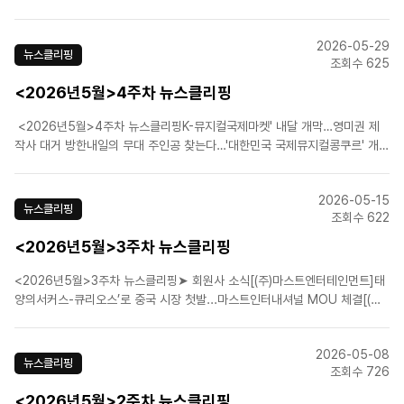
프릴 풀스’ 세번째 시즌 종연 [(주)신시컴퍼니]역대 빌리들 한자리에…뮤지컬
'빌리 엘리어트', 21일 홈커밍데이 [에스앤코(주)]‘겨울왕국’ 작곡진 “뮤지컬 ..
2026-05-29
뉴스클리핑
조회수 625
<2026년5월>4주차 뉴스클리핑
<2026년5월>4주차 뉴스클리핑K-뮤지컬국제마켓' 내달 개막…영미권 제
작사 대거 방한내일의 무대 주인공 찾는다…'대한민국 국제뮤지컬콩쿠르' 개
최 KoCACA 아트페스티벌 부산서 개막…공연예술 관계자 2000명 뮤지컬
'빌리 엘리어트' 연휴 주말 1위…'베토벤' 2위 '재연 시험대' 오른 창작 뮤지컬
2026-05-15
들.....
뉴스클리핑
조회수 622
<2026년5월>3주차 뉴스클리핑
<2026년5월>3주차 뉴스클리핑➤ 회원사 소식[(주)마스트엔터테인먼트]태
양의서커스-큐리오스’로 중국 시장 첫발...마스트인터내셔널 MOU 체결[(주)
쇼플레이]뮤지컬 '스트라빈스키', 배우 성태준 등 캐스팅 공개 [(주)신시컴퍼
니]신시컴퍼니 박명성 예술감독, 조계종 '불자대상' 수상자 선정 [에스앤코
2026-05-08
(주)]뮤지컬 '디어 에반 핸..
뉴스클리핑
조회수 726
<2026년5월>2주차 뉴스클리핑