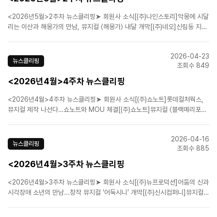
<2026년5월>2주차 뉴스클리핑➤ 회원사 소식[(주)나인스토리]악몽에 시달
리는 이산과 해몽가의 만남, 뮤지컬 〈해몽가〉 내달 개막[(주)네오]신림동 지하
에서 끝없이 말을 건다…뮤지컬 ‘더 라스트맨’ [(주)뉴프로덕션]코믹 활극 '웨
스턴 스토리' 웃음 장전 완료, 7월 삼연 개막! [(주)쇼플레이]뮤지컬 ‘스트라빈
2026-04-23
스키’ 6월 개..
뉴스클리핑
조회수 849
<2026년4월>4주차 뉴스클리핑
<2026년4월>4주차 뉴스클리핑➤ 회원사 소식[(주)쇼노트]롯데컬처웍스,
뮤지컬 제작 나선다…쇼노트와 MOU 체결[(주)쇼노트]뮤지컬 〈블랙메리포핀
스〉, 세계관 집약한 ‘올라운드’ 버전 6월 개막[(주)신시컴퍼니]행복한 모루를
꿈꾸며[내가 만난 명문장/박명성][에이치제이컬쳐(주)]뮤지컬 〈파가니니〉, 2
2026-04-16
년 만의 귀환…"Kon·김종구·김경수·황민..
뉴스클리핑
조회수 885
<2026년4월>3주차 뉴스클리핑
<2026년4월>3주차 뉴스클리핑➤ 회원사 소식[(주)뉴프로덕션]어둠의 신과
시각장애 소년의 만남...창작 뮤지컬 ‘어둑시니’ 개막[(주)신시컴퍼니]뮤지컬
'빌리 엘리어트', 무대 예술이 증명한 인간의 중력[에스앤코(주)]얼리샤 키스 R
＆B 히트곡이 뮤지컬 무대에…'헬스키친' 7월 초연[㈜이엠케이뮤지컬컴퍼