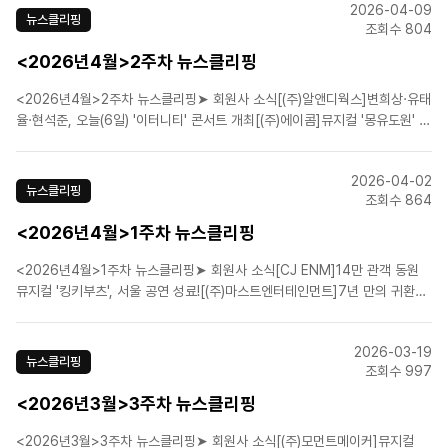
2026-04-09
니]뮤지컬 ‘베토벤’, 1차 티켓 전석 매..
뉴스클리핑
조회수 804
<2026년4월>2주차 뉴스클리핑
<2026년4월>2주차 뉴스클리핑➤ 회원사 소식[(주)알앤디웍스]변희상·유태
율·현석준, 오늘(6일) '이터니티' 콘서트 개최[(주)에이콤]뮤지컬 '몽유도원' 샤
롯데씨어터서 11일 개막[㈜이엠케이뮤지컬컴퍼니]뮤지컬 '베토벤' 6월 세종
문화회관서 개막…박효신·홍광호[(주)샘컴퍼니]'유미의 세포들', 뮤지컬 제작
2026-04-02
확정…티파니 영→정진운 출연 ..
뉴스클리핑
조회수 864
<2026년4월>1주차 뉴스클리핑
<2026년4월>1주차 뉴스클리핑➤ 회원사 소식[CJ ENM]14만 관객 동원
뮤지컬 '킹키부츠', 서울 공연 성료![(주)마스트엔터테인먼트]7년 만의 귀환~
뮤지컬 '안나 카레니나' 피날레...삼연 공연 성료![(주)쇼노트]뮤지컬 '더 테일
에이프릴 풀스', 예스24스테이지 2관 개막![(주)쇼플레이]뮤지컬 '디아길레프'
2026-03-19
오늘 세 번째 시즌 개..
뉴스클리핑
조회수 997
<2026년3월>3주차 뉴스클리핑
<2026년3월>3주차 뉴스클리핑➤ 회원사 소식[(주)모먼트메이커]뮤지컬