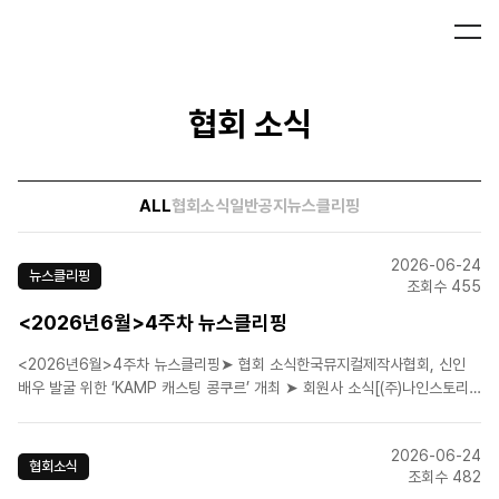
협회 소식
ALL
협회소식
일반공지
뉴스클리핑
2026-06-24
뉴스클리핑
조회수 455
<2026년6월>4주차 뉴스클리핑
<2026년6월>4주차 뉴스클리핑➤ 협회 소식한국뮤지컬제작사협회, 신인
배우 발굴 위한 ‘KAMP 캐스팅 콩쿠르’ 개최 ➤ 회원사 소식[(주)나인스토리]
(해몽가/2026.06.25 ~2026.09.13)[(주)뉴프로덕션](어둑시
니/2026.06.09 ~2026.08.30)[(주)뉴프로덕션](음악극 브로크백마운
2026-06-24
틴/2026.6.23-2026..
협회소식
조회수 482