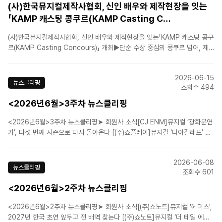
(사)한국뮤지컬제작사협회, 신인 배우와 제작현장을 잇는
「KAMP 캐스팅 콩쿠르(KAMP Casting C…
(사)한국뮤지컬제작사협회, 신인 배우와 제작현장을 잇는「KAMP 캐스팅 콩쿠
르(KAMP Casting Concours)」 개최▶단순 수상 중심의 콩쿠르 넘어, 제
작사와 배우가 만나는 캐스팅 쇼케이스형 무대 마련▶결선 진출자, 국내 주요
뮤지컬 제작사 및 공연계 관계자 앞에서 역량 선보여▶“신인배우가 실제 상업
2026-06-15
뮤지컬 시장으로 진입할 수 있는 새로운 접점을 ..
뉴스클리핑
조회수 494
<2026년6월>3주차 뉴스클리핑
<2026년6월>3주차 뉴스클리핑➤ 회원사 소식[CJ ENM]뮤지컬 ‘광화문연
가’, 다섯 번째 시즌으로 다시 돌아온다 [(주)쇼플레이]뮤지컬 ‘디아길레프’ 삼
연 성료…흥행 바통은 ‘스트라빈스키’로 [에스앤코(주)]손승연·김수하·케이윌
등…뮤지컬 ‘헬스치킨’, 상견례 현장 공개 [에이치제이컬쳐(주)]뮤지컬 '파가니
2026-06-08
니', ..
뉴스클리핑
조회수 601
<2026년6월>2주차 뉴스클리핑
<2026년6월>2주차 뉴스클리핑➤ 회원사 소식[(주)쇼노트]뮤지컬 '헤더스',
2027년 한국 초연 앞두고 전 배역 찾는다 [(주)쇼노트]뮤지컬 ‘더 테일 에이