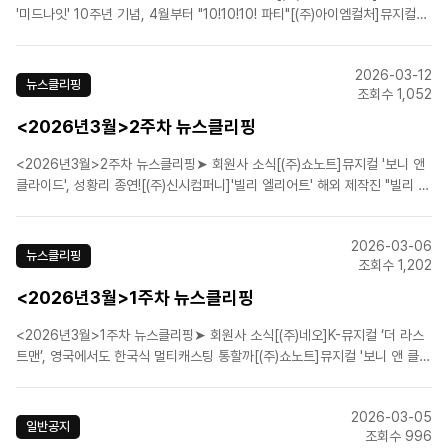
'미드나잇' 10주년 기념, 4월부터 "10!10!10! 파티"[(주)아이엠컬처]뮤지컬
'전설의 리틀 농구단', 10주년 기념 공연 성황리 개막[(주)알앤디웍스]뮤지컬
'이터니티', 콘서트 개최...오는 4월 6일부터 13일까지[(주)알앤디웍스]뮤지컬
2026-03-12
'이터니티', 오는 7..
뉴스클리핑
조회수 1,052
<2026년3월>2주차 뉴스클리핑
<2026년3월>2주차 뉴스클리핑➤ 회원사 소식[(주)쇼노트]뮤지컬 '보니 앤
클라이드', 성황리 종연![(주)신시컴퍼니]'빌리 엘리어트' 해외 제작진 "빌리 역
배우들 이미 완성단계"[(주)콘텐츠플래닝]뮤지컬 '뱀프X헌터' 제작사, 생명 살
리는 '헌혈증 320매' 기부[라이브(주)]뮤지컬 팬레터, 앵콜 개막 앞두고 관객
2026-03-06
열기 후끈.[(주)더블케..
뉴스클리핑
조회수 1,202
<2026년3월>1주차 뉴스클리핑
<2026년3월>1주차 뉴스클리핑➤ 회원사 소식[(주)네오]K-뮤지컬 ‘더 라스
트맨’, 영국에서도 한국식 멀티캐스팅 통할까[(주)쇼노트]뮤지컬 '보니 앤 클라
이드', 성황리 종연![(주)쇼플레이]'관객 평점 9.9' 뮤지컬 '로빈', 기립박수 속
성료[(주)에이콤]뮤지컬 '몽유도원', 국립극장 성료...4월 샤롯데에서 흥행 잇
2026-03-05
는다[오디컴퍼니(주)..
일반공지
조회수 996