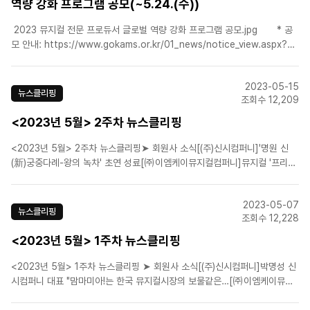
역량 강화 프로그램 공모(~5.24.(수))
2023 뮤지컬 전문 프로듀서 글로벌 역량 강화 프로그램 공모.jpg * 공
모 안내: https://www.gokams.or.kr/01_news/notice_view.aspx?
Idx=3489 * 문의: (재)예술경영지원센터 공연예술본부 공연유통팀..
2023-05-15
뉴스클리핑
조회수 12,209
<2023년 5월> 2주차 뉴스클리핑
<2023년 5월> 2주차 뉴스클리핑➤ 회원사 소식[(주)신시컴퍼니]'명원 신
(新)궁중다례-왕의 녹차' 초연 성료[㈜이엠케이뮤지컬컴퍼니]뮤지컬 '프리다'
8월 개막...티저영상 공개[라이브(주)]'글로컬 뮤지컬 라이브' 시즌7 성료…제
작사 매칭 등 성과[라이브(주)]뮤지컬 '광주' 시즌4, 16일 개막[(주)쇼노트]'멤
2023-05-07
피스'부터 '디어에반한센' ..
뉴스클리핑
조회수 12,228
<2023년 5월> 1주차 뉴스클리핑
<2023년 5월> 1주차 뉴스클리핑 ➤ 회원사 소식[(주)신시컴퍼니]박명성 신
시컴퍼니 대표 "맘마미아!는 한국 뮤지컬시장의 보물같은…[㈜이엠케이뮤지
컬컴퍼니]뮤지컬 '모차르트!', 상견례 현장 사진 공개[에스앤코(주)]뮤지컬 '오