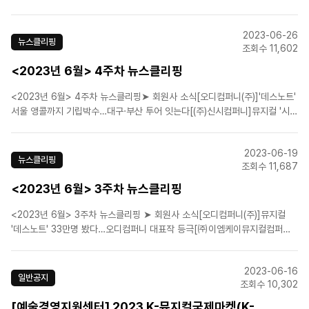
원작 뮤지컬 '4월은 너의 거짓말', 내년 6월 한국 초연[에스앤코(주)]뮤지컬
'오페라의 유령' 서울 공연...7월 12일 3차 티켓 오픈![에이치제이컬쳐(주)]뮤
2023-06-26
지컬 '더 픽션' 네 번..
뉴스클리핑
조회수 11,602
<2023년 6월> 4주차 뉴스클리핑
<2023년 6월> 4주차 뉴스클리핑➤ 회원사 소식[오디컴퍼니(주)]'데스노트'
서울 앵콜까지 기립박수…대구·부산 투어 잇는다[(주)신시컴퍼니]뮤지컬 '시카
고'·연극 '2시 22분', 관객들 더 가까이 만난다[㈜이엠케이뮤지컬컴퍼니]옥주
현→레드벨벳 웬디, 뮤지컬 '레베카' 10주년 캐스팅 공개[(주)연우무대]뮤지컬
2023-06-19
'여신님이 보고 계셔' 청주 상륙..
뉴스클리핑
조회수 11,687
<2023년 6월> 3주차 뉴스클리핑
<2023년 6월> 3주차 뉴스클리핑 ➤ 회원사 소식[오디컴퍼니(주)]뮤지컬
'데스노트' 33만명 봤다…오디컴퍼니 대표작 등극[㈜이엠케이뮤지컬컴퍼니]
김소향x알리x김히어라…뮤지컬 '프리다', 예매율 1위[㈜이엠케이뮤지컬컴퍼
니]뮤지컬 ‘모차르트！’ 일곱 번째 시즌 막 올랐다[(주)연우무대]뮤지컬 `여신
2023-06-16
님이 보고 계셔' 새달 29·30일 청주..
일반공지
조회수 10,302
[예술경영지원센터] 2023 K-뮤지컬국제마켓(K-