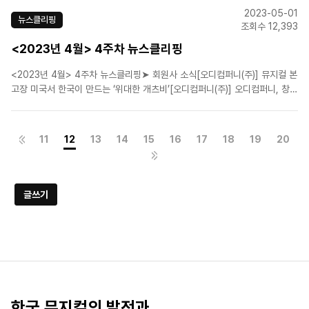
페라의 유령' 서울 상륙…7월 21일 개막[에이치제이컬쳐(주)]뮤지컬 '행복한
2023-05-01
왕자', 왜 1인극이었을까?[(..
뉴스클리핑
조회수 12,393
<2023년 4월> 4주차 뉴스클리핑
<2023년 4월> 4주차 뉴스클리핑➤ 회원사 소식[오디컴퍼니(주)] 뮤지컬 본
고장 미국서 한국이 만드는 ‘위대한 개츠비’[오디컴퍼니(주)] 오디컴퍼니, 창작
뮤지컬 '일 테노레' 공개 오디션[오디컴퍼니(주)] "뮤지컬 VIP석 너무 많아"...
가격 상승 실질적 대안 나올까[㈜이엠케이뮤지컬컴퍼니]세대교체 내세운 뮤
지컬 '모차르트!', 전체 캐스팅 ..
11
12
13
14
15
16
17
18
19
20
글쓰기
한국 뮤지컬의 발전과