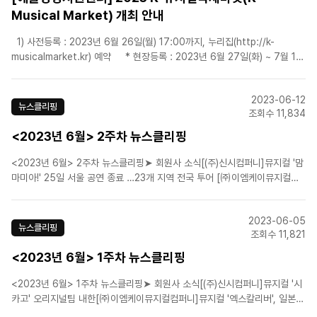
Musical Market) 개최 안내
1) 사전등록 : 2023년 6월 26일(월) 17:00까지, 누리집(http://k-
musicalmarket.kr) 예약 * 현장등록 : 2023년 6월 27일(화) ~ 7월 1일
(토) 2) 등록구분 : 얼리버드 전일권(50,000원), 얼리버드 1일권(20,000
원)&nb..
2023-06-12
뉴스클리핑
조회수 11,834
<2023년 6월> 2주차 뉴스클리핑
<2023년 6월> 2주차 뉴스클리핑➤ 회원사 소식[(주)신시컴퍼니]뮤지컬 '맘
마미아!' 25일 서울 공연 종료 …23개 지역 전국 투어 [㈜이엠케이뮤지컬컴
퍼니]'프리다', 김소향→김히어라 트레일러 영상 공개...13일 티켓오픈[에스앤
코(주)]뮤지컬 '오페라의 유령'에 최재림 합류…8월11일부터[에스앤코(주)]뮤
2023-06-05
지컬 '오페라의 유령', ..
뉴스클리핑
조회수 11,821
<2023년 6월> 1주차 뉴스클리핑
<2023년 6월> 1주차 뉴스클리핑➤ 회원사 소식[(주)신시컴퍼니]뮤지컬 '시
카고' 오리지널팀 내한[㈜이엠케이뮤지컬컴퍼니]뮤지컬 '엑스칼리버', 일본
공연 라이선스 포스터 공개[㈜이엠케이뮤지컬컴퍼니]뮤지컬 ‘프리다’, 13인