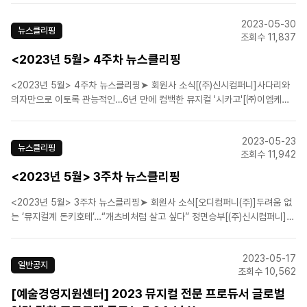
캐릭터 포스터 공개[에스앤코(주)]뮤지컬 '오페라의 유령' 서울 공연, 15일 2
2023-05-30
차 티켓 오픈[(주)피엠씨프러덕션]원조 ..
뉴스클리핑
조회수 11,837
<2023년 5월> 4주차 뉴스클리핑
<2023년 5월> 4주차 뉴스클리핑➤ 회원사 소식[(주)신시컴퍼니]사다리와
의자만으로 이토록 관능적인…6년 만에 컴백한 뮤지컬 '시카고'[㈜이엠케이
뮤지컬컴퍼니]뮤지컬 '모차르트!' 이해준·수호·유회승·김희재 무빙 포스터 공
개[에이치제이컬쳐(주)]뮤지컬 '더 픽션' 캐릭터 포스터... "소설 속 살인마가
2023-05-23
현실로 나타났다!"[라이브(주)]‘야구왕,..
뉴스클리핑
조회수 11,942
<2023년 5월> 3주차 뉴스클리핑
<2023년 5월> 3주차 뉴스클리핑➤ 회원사 소식[오디컴퍼니(주)]두려움 없
는 ‘뮤지컬계 돈키호테’…“개츠비처럼 살고 싶다” 정면승부[(주)신시컴퍼니]뮤
지컬 '맘마미아!', 6개월간 전국 돈다…23개 지역 공연[㈜이엠케이뮤지컬컴
퍼니]뮤지컬 ‘프리다’, '더 글로리' 김히어라 포함 13인 캐스팅 라인업 [㈜이엠
2023-05-17
케이뮤지컬컴퍼니]뮤지컬 '베..
일반공지
조회수 10,562
[예술경영지원센터] 2023 뮤지컬 전문 프로듀서 글로벌