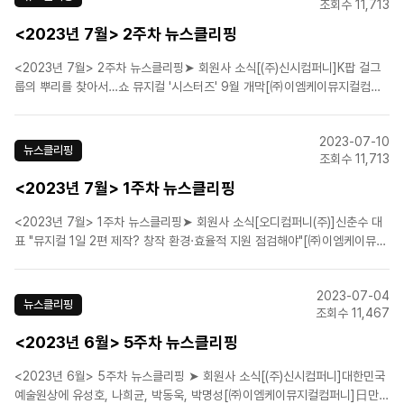
조회수 11,713
<2023년 7월> 2주차 뉴스클리핑
<2023년 7월> 2주차 뉴스클리핑➤ 회원사 소식[(주)신시컴퍼니]K팝 걸그
룹의 뿌리를 찾아서…쇼 뮤지컬 '시스터즈' 9월 개막[㈜이엠케이뮤지컬컴퍼
니]뮤지컬 '벤허', 9월 공연 앞두고 전체 캐스팅 라인 확정 [(주)네오/더웨이
브]소방관의 삶 다룬 뮤지컬 '사칠', 내달 29일 개막[에이치제이컬쳐(주)]5주
2023-07-10
년 맞은 뮤지컬 `더 픽션`…..
뉴스클리핑
조회수 11,713
<2023년 7월> 1주차 뉴스클리핑
<2023년 7월> 1주차 뉴스클리핑➤ 회원사 소식[오디컴퍼니(주)]신춘수 대
표 "뮤지컬 1일 2편 제작? 창작 환경·효율적 지원 점검해야"[㈜이엠케이뮤지
컬컴퍼니]뮤지컬 '벤허', 압도적 캐스팅 라인업 공개![에스앤코(주)](영상)뮤지
컬 '오페라의 유령' 서울공연 12일 3차 티켓팅！[에이치제이컬쳐(주)]롯데월
2023-07-04
드 로티∙로리, 뮤지컬로···'매직 ..
뉴스클리핑
조회수 11,467
<2023년 6월> 5주차 뉴스클리핑
<2023년 6월> 5주차 뉴스클리핑 ➤ 회원사 소식[(주)신시컴퍼니]대한민국
예술원상에 유성호, 나희균, 박동욱, 박명성[㈜이엠케이뮤지컬컴퍼니]日만화