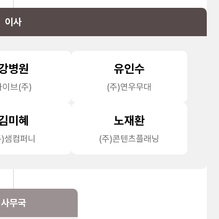
이사
강병원
유인수
라이브(주)
(주)연우무대
김미혜
노재환
주)샘컴퍼니
(주)콘텐츠플래닝
사무국