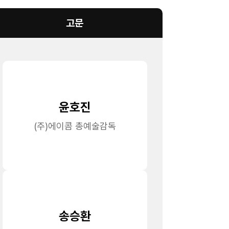
고문
윤호진
(주)에이콤 총예술감독
송승환