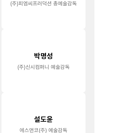
(주)피엠씨프러덕션 총예술감독
박명성
(주)신시컴퍼니 예술감독
설도윤
에스앤코(주) 예술감독