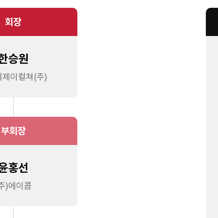
회장
한승원
제이컬쳐(주)
부회장
윤홍선
(주)에이콤