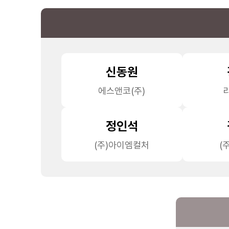
신동원
에스앤코(주)
정인석
(주)아이엠컬처
(