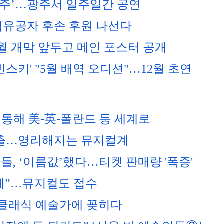
광주’…광주서 일주일간 공연
립유공자 후손 후원 나선다
 7월 개막 앞두고 메인 포스터 공개
스키' "5월 배역 오디션"…12월 초연
 통해 美-英-폴란드 등 세계로
진출…영리해지는 뮤지컬계
들, ‘이름값’했다…티켓 판매량 '폭증'
대세”…뮤지컬도 접수
 클래식 예술가에 꽂히다