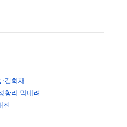
승·김희재
 성황리 막내려
 매진