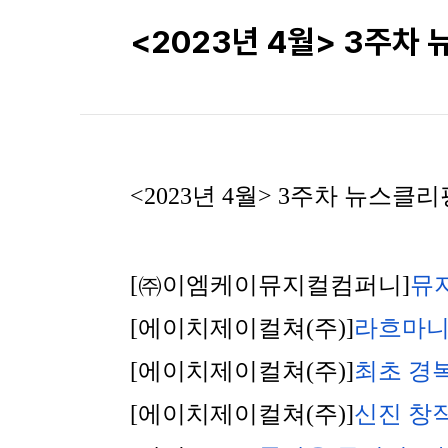
<2023년 4월> 3주차
<2023년 4월> 3주차 뉴스클리
[㈜이엠케이뮤지컬컴퍼니]
뮤지
[에이치제이컬쳐(주)]
라흐마니
[에이치제이컬쳐(주)]
최초 경복
[에이치제이컬쳐(주)]
신진 창