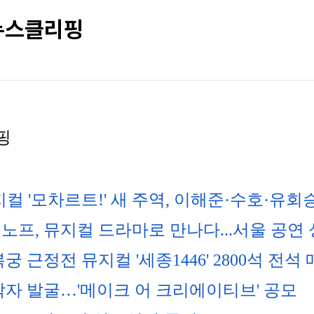
 뉴스클리핑
핑
컬 '모차르트!' 새 주역, 이해준·수호·유회
노프, 뮤지컬 드라마로 만나다...서울 공연
궁 근정전 뮤지컬 '세종1446' 2800석 전석
작자 발굴…'메이크 어 크리에이티브' 공모