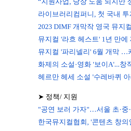
“지원사업, 당장 도움 되지만 
라이브러리컴퍼니, 첫 국내 투
2023 DIMF 개막작 영국 뮤지컬 
뮤지컬 '라흐 헤스트' 1년 만에
뮤지컬 '파리넬리' 6월 개막 
화제의 소설·영화 '보이A'...창
헤르만 헤세 소설 '수레바퀴 아
➤ 정책/ 지원
"공연 보러 가자"…서울 초·중
한국뮤지컬협회, '콘텐츠 창의