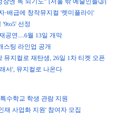
성장엔 독 되기도” [서울 밖 예술인들③]
자·배급에 창작뮤지컬 '렛미플라이'
'9to5' 선정
 재공연…6월 13일 개막
…캐스팅 라인업 공개
작 뮤지컬로 재탄생, 26일 1차 티켓 오픈
래서', 뮤지컬로 나온다
·특수학교 학생 관람 지원
인재 사업화 지원' 참여자 모집