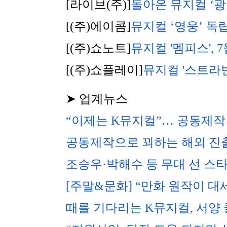
[라이브(주)]
돌아온 뮤지컬 ‘
[(주)에이콤]
뮤지컬 ‘영웅’ 독
[(주)쇼노트]
뮤지컬 '멤피스',
[(주)쇼플레이]
뮤지컬 '스트라빈
➤ 업계뉴스
“이제는 K뮤지컬”… 공동제작
공동제작으로 꾀하는 해외 
조승우·박해수 등 무대 선 스타
[주말&문화] “만화 원작이 
때를 기다리는 K뮤지컬, 서양