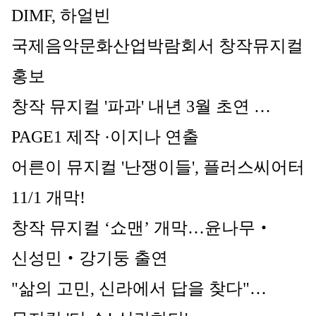
DIMF, 하얼빈 
국제음악문화산업박람회서 창작뮤지컬 
홍보
창작 뮤지컬 '파과' 내년 3월 초연 …
PAGE1 제작 ·이지나 연출
어른이 뮤지컬 '난쟁이들', 플러스씨어터 
11/1 개막!
창작 뮤지컬 ‘쇼맨’ 개막…윤나무‧
신성민‧강기둥 출연
"삶의 고민, 신라에서 답을 찾다"…