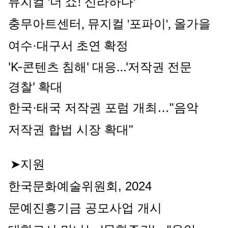
뮤지컬 '더 쇼! 신라하다'
충무아트센터, 뮤지컬 '포파이', 올가을 
여수·대구서 초연 확정
'
K-콘텐츠 침해' 대응…'
저작권 전문
경찰
' 확대
한국·태국 저작권 포럼 개최…"음악 
저작권 합법 시장 확대"
➤지원
한국문화예술위원회, 2024 
문예진흥기금 공모사업 개시