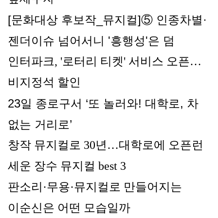
[문화대상 후보작_뮤지컬]⑤ 인종차별·
젠더이슈 넘어서니 '흥행성'은 덤
인터파크, '로터리 티켓' 서비스 오픈…
비지정석 할인
23일 종로구서 ‘또 놀러와! 대학로, 차 
없는 거리로’
창작 뮤지컬로 30년…대학로에 오픈런 
세운 장수 뮤지컬 best 3
판소리·무용·뮤지컬로 만들어지는 
이순신은 어떤 모습일까