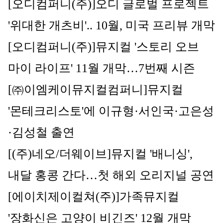
[오디컴퍼니(주)]
오디 글로벌 프로젝트 
'위대한 개츠비'.. 10월, 미국 프리뷰 개막
[오디컴퍼니(주)]
뮤지컬
 '스토리 오브 
마이 라이프' 11월 개막…7번째 시즌
[㈜이엠케이뮤지컬컴퍼니]
뮤지컬 
'몬테크리스토'에 이규형·서인국·고은성
·김성철 출연
[(주)네오/더웨이브]
뮤지컬 '배니싱', 
내달 홍콩 간다…첫 해외 오리지널 공연
[에이치제이컬쳐(주)]
가족뮤지컬 
'장화신은 고양이 비긴즈' 12월 개막