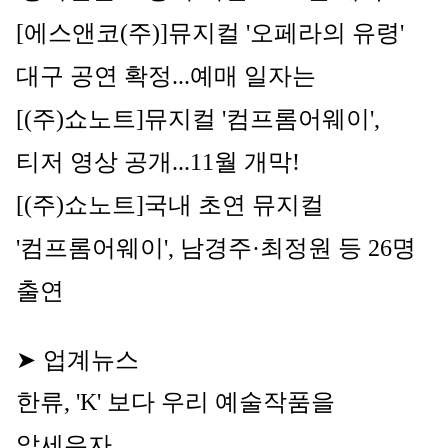
[에스앤코(주)]
뮤지컬
 '오페라의 유령' 
대구 공연 확정...예매 일자는
[(주)쇼노트]
뮤지컬 '컴프롬어웨이', 
티저 영상 공개...11월 개막!
[(주)쇼노트]
국내 초연 
뮤지컬
'컴프롬어웨이', 남경주·최정원 등 26명 
출연
➤ 업계뉴스
한류, 'K' 보다 우리 예술작품을 
앞세우자