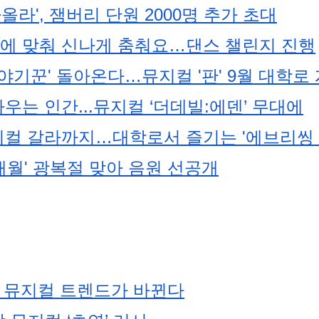
올라', 잼버리 단원 2000명 추가 초대
 곡에 맞춰 신나게 춤춰요…댄스 챌린지 진행
이야기꾼' 돌아온다…뮤지컬 '판' 9월 대학로
우는 인간...뮤지컬 ‘더데빌:에덴’ 무대에
컬 갈라까지…대학로서 즐기는 '에브리씽 
2개월' 광복절 맞아 음원 선공개
… 뮤지컬 트렌드가 바뀐다