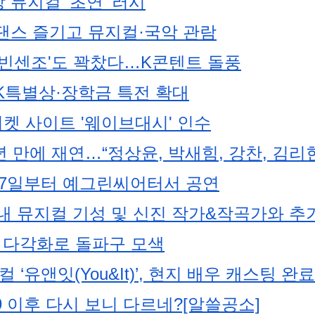
뮤지컬 ‘초연’ 러시
댄스 즐기고 뮤지컬·국악 관람
 '빈센조'도 꽉찼다…K콘텐트 돌풍
MK특별상·장학금 특전 확대
티켓 사이트 '웨이브대시' 인수
 만에 재연…“정상윤, 박새힘, 강찬, 김리현
 9월 7일부터 예그린씨어터서 공연
내 뮤지컬 기성 및 신진 작가&작곡가와 추
사업 다각화로 돌파구 모색
‘유앤잇(You&It)’, 현지 배우 캐스팅 완료
이후 다시 보니 다르네?[알쓸공소]