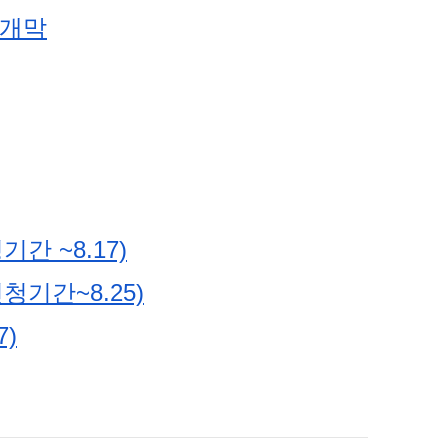
 개막
 ~8.17)
기간~8.25)
)