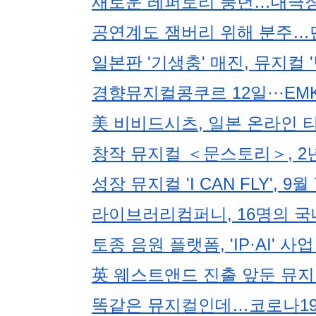
새로운 레퍼토리 풍년…대극장 
공연계도 잼버리 위해 분주…
일본판 '기생충' 매진, 뮤지컬
경향뮤지컬콩쿠르 12일···E
美 비비드시츠, 일본 온라인 
창작 뮤지컬 ＜문스토리＞, 2년
성장 뮤지컬 'I CAN FLY',
라이브러리컴퍼니, 16명의 국
토종 음원 플랫폼, 'IP·AI' 
英 웨스트앤드 진출 앞둔 뮤지컬 
똑같은 뮤지컬인데…코로나19 