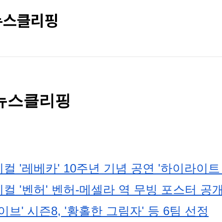
 뉴스클리핑
차 뉴스클리핑
컬 '레베카' 10주년 기념 공연 '하이라이트
컬 '벤허' 벤허-메셀라 역 무빙 포스터 공
브' 시즌8, '황홀한 그림자' 등 6팀 선정