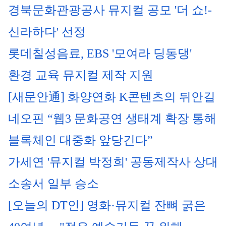
경북문화관광공사 뮤지컬 공모 '더 쇼!-
신라하다' 선정
롯데칠성음료, EBS '모여라 딩동댕' 
환경 교육 뮤지컬 제작 지원
[새문안通] 화양연화 K콘텐츠의 뒤안길
네오핀 “웹3 문화공연 생태계 확장 통해 
블록체인 대중화 앞당긴다”
가세연 '뮤지컬 박정희' 공동제작사 상대 
소송서 일부 승소
[오늘의 DT인] 영화·뮤지컬 잔뼈 굵은 