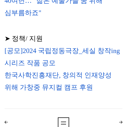
40여년… "젊은 예술가들 꿈 위해 
심부름하죠"
➤ 정책/ 지원
[공모]2024 국립정동극장_세실 창작ing 
시리즈 작품 공모
한국사학진흥재단, 창의적 인재양성 
위해 가창중 뮤지컬 캠프 후원