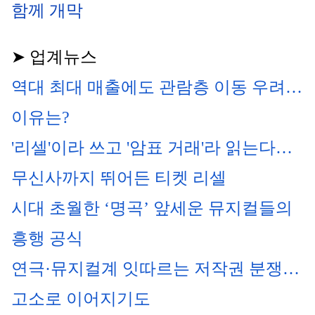
함께 개막
➤ 업계뉴스
역대 최대 매출에도 관람층 이동 우려…
이유는?
'리셀'이라 쓰고 '암표 거래'라 읽는다… 
무신사까지 뛰어든 티켓 리셀
시대 초월한 ‘명곡’ 앞세운 뮤지컬들의 
흥행 공식
연극·뮤지컬계 잇따르는 저작권 분쟁…
고소로 이어지기도