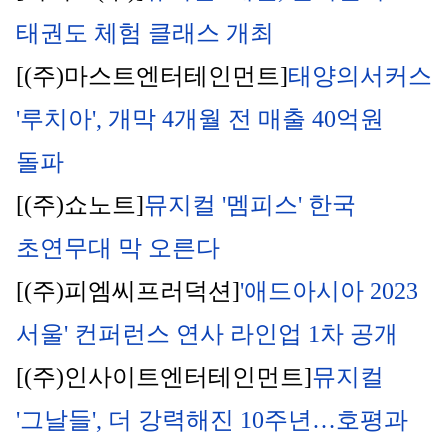
태권도 체험 클래스 개최
[(주)마스트엔터테인먼트]
태양의서커스 
'루치아', 개막 4개월 전 매출 40억원 
돌파
[(주)쇼노트]
뮤지컬
 '멤피스' 한국 
초연무대 막 오른다
[(주)피엠씨프러덕션]
'애드아시아 2023 
서울' 컨퍼런스 연사 라인업 1차 공개
[(주)인사이트엔터테인먼트]
뮤지컬
'그날들', 더 강력해진 10주년…호평과 