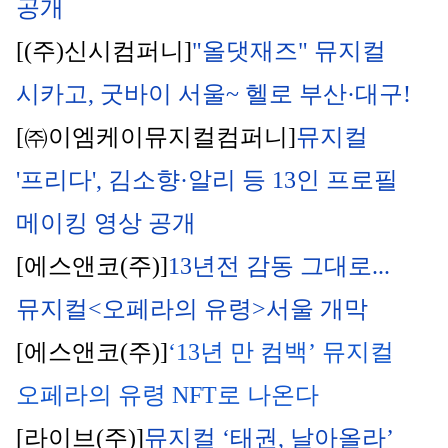
공개
[(주)신시컴퍼니]
"올댓재즈" 뮤지컬 
시카고, 굿바이 서울~ 헬로 부산·대구!
[㈜이엠케이뮤지컬컴퍼니]
뮤지컬
'프리다', 김소향·알리 등 13인 프로필 
메이킹 영상 공개
[에스앤코(주)]
13년전 감동 그대로... 
뮤지컬
<오페라의 유령>서울 개막
[에스앤코(주)]
‘13년 만 컴백’ 뮤지컬 
오페라의 유령 NFT로 나온다
[라이브(주)]
뮤지컬
 ‘태권, 날아올라’ 