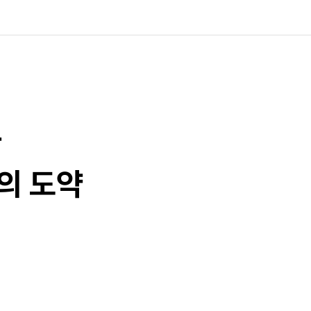
과
의 도약