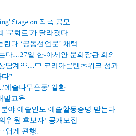
' Stage on 작품 공모
 '문화로'가 달라졌다
린다 ‘공동선언문’ 채택
는다…27일 한-아세안 문화장관 회의
수출상담계약…中 코리아콘텐츠위크 성과
하다”
.'예술나무운동' 일환
개발교육
스 분야 예술인도 예술활동증명 받는다
의위원 후보자’ 공개모집
‥업계 관행?