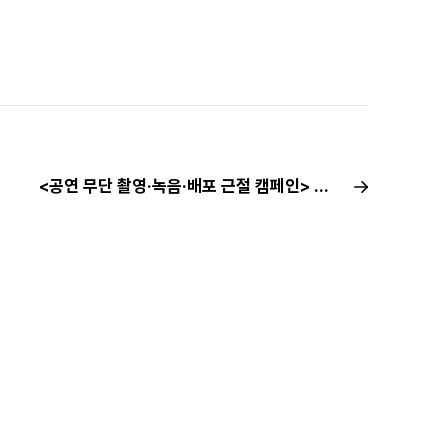
<공연 무단 촬영·녹음·배포 근절 캠페인> 뮤지컬 밀녹·밀캠 집중 신고기간 | 10월 신고현황