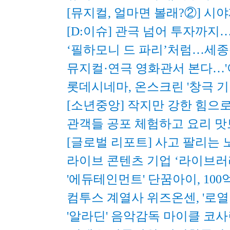
[뮤지컬, 얼마면 볼래?②] 시
[D:이슈] 관극 넘어 투자까지…
‘필하모니 드 파리’처럼…세종
뮤지컬·연극 영화관서 본다…'아
롯데시네마, 온스크린 '창극 기
[소년중앙] 작지만 강한 힘으
관객들 공포 체험하고 요리 맛
[글로벌 리포트] 사고 팔리
라이브 콘텐츠 기업 ‘라이브러
'에듀테인먼트' 단꿈아이, 100억
컴투스 계열사 위즈온센, '로열
'알라딘' 음악감독 마이클 코사