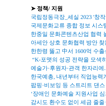
➤ 정책/ 지원
국립정동극장_세실 2023 '창작ing
국제문화교류 종합 정보 시스템
한중일 문화콘텐츠산업 협력 늘
아세안 상호 문화협력 방안 찾
한한령 뚫고 中서 1600억 
 “K-포맷의 성공 전략을 모색
예술가·후원자·관객 한자리에..
한국예총, 내년부터 직업능력
팝핑·비보잉 등 스트리트 댄
‘장애인 문화예술 지원사업 심
감시도 환수도 없이 세금 줄줄