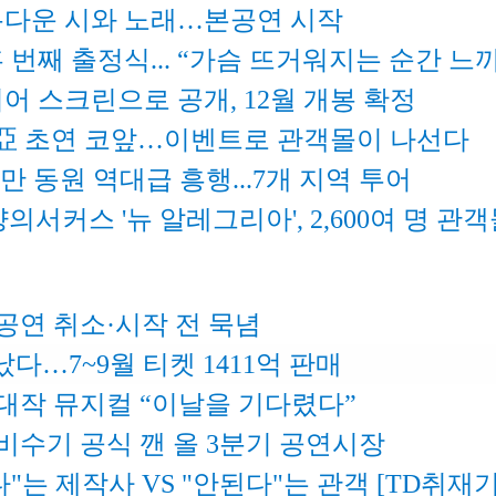
아름다운 시와 노래…본공연 시작
홉 번째 출정식... “가슴 뜨거워지는 순간 느
디어 스크린으로 공개, 12월 개봉 확정
 亞 초연 코앞…이벤트로 관객몰이 나선다
2만 동원 역대급 흥행...7개 지역 투어
의서커스 '뉴 알레그리아', 2,600여 명 
공연 취소·시작 전 묵념
…7~9월 티켓 1411억 판매
대작 뮤지컬 “이날을 기다렸다”
 비수기 공식 깬 올 3분기 공연시장
다"는 제작사 VS "안된다"는 관객 [TD취재