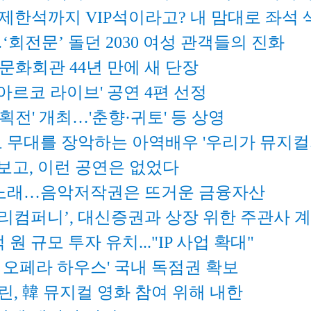
야제한석까지 VIP석이라고? 내 맘대로 좌석 
‘회전문’ 돌던 2030 여성 관객들의 진화
문화회관 44년 만에 새 단장
르코 라이브' 공연 4편 선정
획전' 개최…'춘향·귀토' 등 상영
로 무대를 장악하는 아역배우 '우리가 뮤지컬
보고, 이런 공연은 없었다
는 노래…음악저작권은 뜨거운 금융자산
리컴퍼니’, 대신증권과 상장 위한 주관사 
 원 규모 투자 유치..."IP 사업 확대"
 오페라 하우스' 국내 독점권 확보
린, 韓 뮤지컬 영화 참여 위해 내한