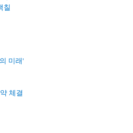
색칠
의 미래'
계약 체결