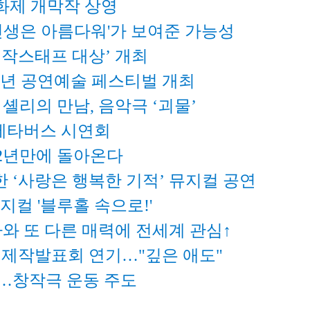
화제 개막작 상영
'인생은 아름다워'가 보여준 가능성
 제작스태프 대상’ 개최
소년 공연예술 페스티벌 개최
셸리의 만남, 음악극 ‘괴물’
 메타버스 시연회
12년만에 돌아온다
 ‘사랑은 행복한 기적’ 뮤지컬 공연
지컬 '블루홀 속으로!'
와 또 다른 매력에 전세계 관심↑
' 제작발표회 연기…"깊은 애도"
…창작극 운동 주도