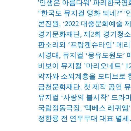
'인생은 아름다워' 파리한국영
"한국도 뮤지컬 영화 되네?" 
콘진원, ‘2022 대중문화예술
경기문화재단, 제2회 경기청
판소리와 ‘프랑켄슈타인’ 메리 
서경대, 뮤지컬 ‘몽유도원도’
비보이 뮤지컬 ’마리오네트‘ 
약자와 소외계층을 모티브로 한
금천문화재단, 첫 제작 공연 뮤
뮤지컬 ‘사랑의 불시착’ 드라마
국립정동극장, '맥베스 레퀴엠
정한룡 전 연우무대 대표 별세