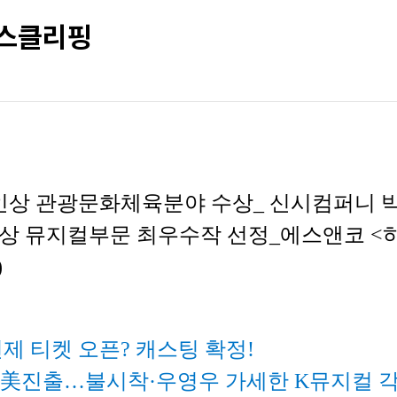
뉴스클리핑
인상 관광문화체육분야 수상_ 신시컴퍼니 박명성
상 뮤지컬부문 최우수작 선정_에스앤코 <하데스
)
언제 티켓 오픈? 캐스팅 확정!
주' 美진출…불시착·우영우 가세한 K뮤지컬 