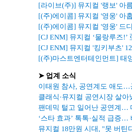
[라이브(주)] 
뮤지컬 '랭보' 
[(주)에이콤] 
뮤지컬 '영웅' 아
[(주)에이콤] 
뮤지컬 '영웅' 드
[CJ ENM] 
뮤지컬 ‘물랑루즈!’
[CJ ENM] 
뮤지컬 '킹키부츠' 1
[(주)마스트엔터테인먼트] 
태양
➤ 업계 소식
이태원 참사, 공연계도 애도…
클래식·뮤지컬 공연시장 살아났다
팬데믹 털고 일어난 공연계… 
‘스타 효과’ 톡톡·실적 급증…
뮤지컬 18만원 시대, "못 버틴