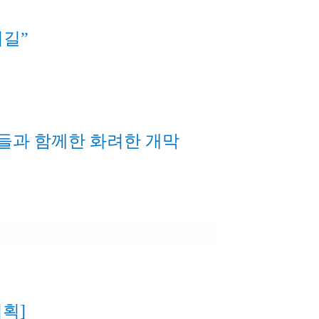
끼길”
관객들과 함께한 화려한 개막
기획]