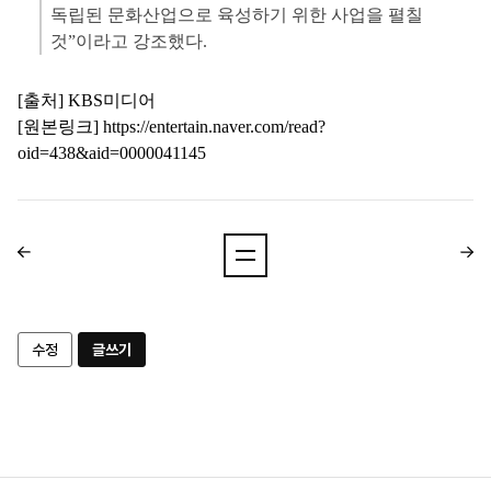
독립된 문화산업으로 육성하기 위한 사업을 펼칠
것”이라고 강조했다.
[출처] KBS미디어
[원본링크]
https://entertain.naver.com/read?
oid=438&aid=0000041145
수정
글쓰기