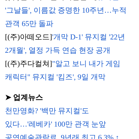
'그날들', 이름값 증명한 10주년…누적 
관객 65만 돌파
[(주)아떼오드]
'개막 D-1' 뮤지컬 '22년 
2개월', 열정 가득 연습 현장 공개
[(주)주다컬쳐]
"알고 보니 내가 게임 
캐릭터" 뮤지컬 '킴즈', 9일 개막
➤ 업계뉴스
천만영화? '백만 뮤지컬'도 
있다…'레베카' 100만 관객 눈앞
공연예술관람료, 9년래 최고 6.3% ↑...