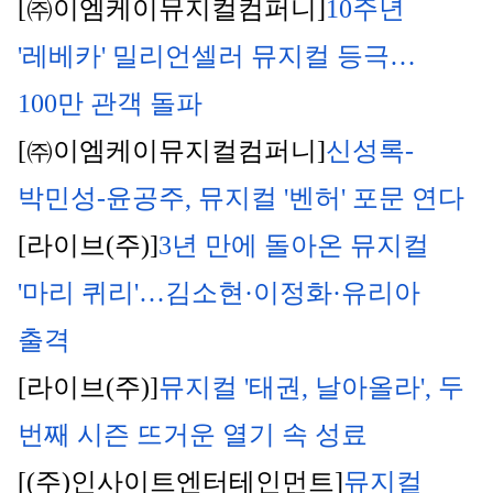
[㈜이엠케이뮤지컬컴퍼니]
10주년 
'레베카' 밀리언셀러 뮤지컬 등극…
100만 관객 돌파
[㈜이엠케이뮤지컬컴퍼니]
신성록-
박민성-윤공주, 뮤지컬 '벤허' 포문 연다
[라이브(주)]
3년 만에 돌아온 뮤지컬 
'마리 퀴리'…김소현·이정화·유리아 
출격
[라이브(주)]
뮤지컬 '태권, 날아올라', 두 
번째 시즌 뜨거운 열기 속 성료
[(주)인사이트엔터테인먼트]
뮤지컬 