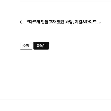
“다르게 만들고자 했던 바람, 지킬&하이드 열풍의 원동력”
수정
글쓰기