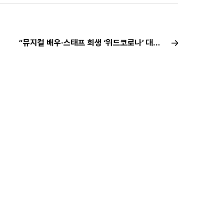
“뮤지컬 배우·스태프 희생 ‘위드코로나’ 대안 안돼…건강한 생태계 재정립해야”