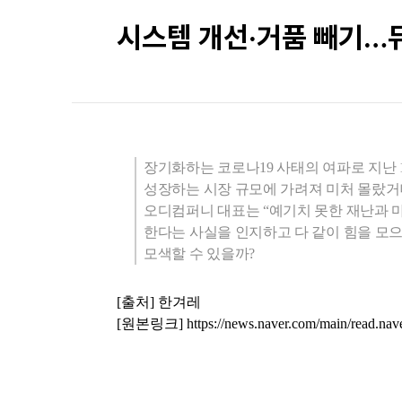
시스템 개선·거품 빼기…
장기화하는 코로나
19
사태의 여파로 지난 
성장하는 시장 규모에 가려져 미처 몰랐거
오디컴퍼니 대표는 “예기치 못한 재난과 
한다는 사실을 인지하고 다 같이 힘을 모으
모색할 수 있을까?
[출처] 한겨레
[원본링크]
https://news.naver.com/main/read