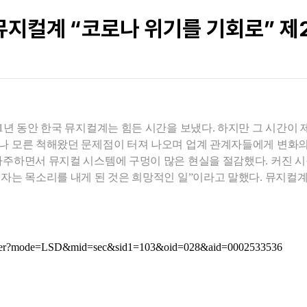
뮤지컬계 “코로나 위기를 기회로” 제
1년 동안 한국 뮤지컬계는 힘든 시간을 보냈다. 하지만 그 시간이 제
나 모른 척해왔던 문제점이 터져 나오며 업계 관계자들에게 변화의
마주하면서 뮤지컬 시스템에 구멍이 많은 현실을 절감했다. 커진 
자는 목소리를 내게 된 것은 희망적인 일”이라고 말했다. 뮤지컬
.naver?mode=LSD&mid=sec&sid1=103&oid=028&aid=0002533536