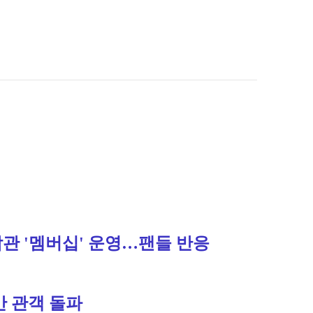
 '멤버십' 운영…팬들 반응 
만 관객 돌파