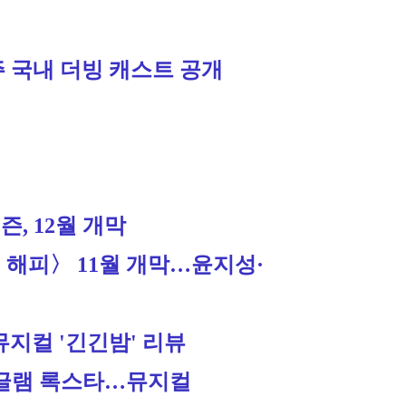
 국내 더빙 캐스트 공개
즌, 12월 개막
 해피〉 11월 개막…윤지성·
지컬 '긴긴밤' 리뷰
 글램 록스타…뮤지컬 