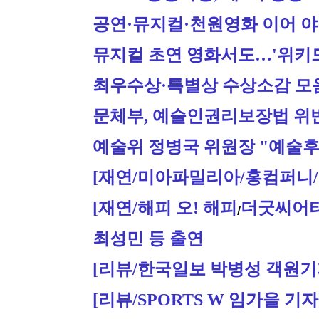
공연·뮤지컬·천원영화 이어 야
뮤지컬 초연 영화서도…'위키
최우수상·특별상 수상소감 모음
문체부, 예술인권리보장법 위반
예술위 정병국 위원장 "예술
[재연/미아파밀리아/홍컴퍼니/12.1
[재연/
해피 오! 해피
더굿씨어터&(
/
최성민 등 출연
[리뷰/한국일보 박병성 객원기자
[리뷰/SPORTS W 임가을 기자