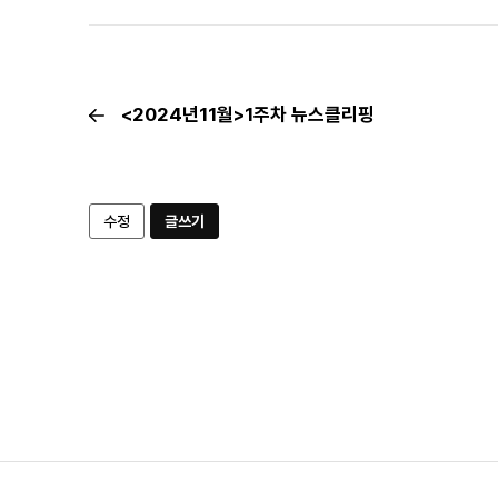
<2024년11월>1주차 뉴스클리핑
수정
글쓰기