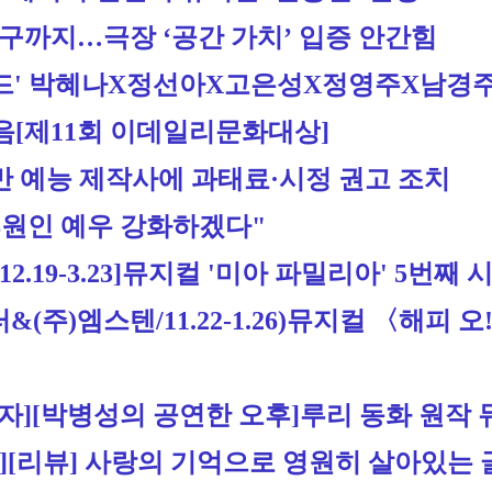
구까지…극장 ‘공간 가치’ 입증 안간힘
드' 박혜나X정선아X고은성X정영주X남경주
[제11회 
이데일리문화대상
]
 예능 제작사에 과태료·시정 권고 조치
후원인 예우 강화하겠다"
9-3.23]
뮤지컬 '미아 파밀리아' 5번째 시
주)엠스텐/11.22-1.26)
뮤지컬 〈해피 오!
][박병성의 공연한 오후]루리 동화 원작 뮤
]
[리뷰] 사랑의 기억으로 영원히 살아있는