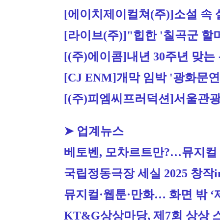
[에이치제이컬쳐(주)]
소설 속
[라이브(주)]
"힙한 '칠곡군 할
[(주)에이콤]
내년 30주년 맞는
[CJ ENM]
개막 임박 '광화문연
[(주)피엠씨프러덕션]
서울관광
➤ 업계뉴스
베토벤, 모차르트만?…뮤지컬 
국립정동극장 세실 2025 창작i
뮤지컬·웹툰·만화… 화면 밖 ‘
KT&G상상마당, 제7회 상상 