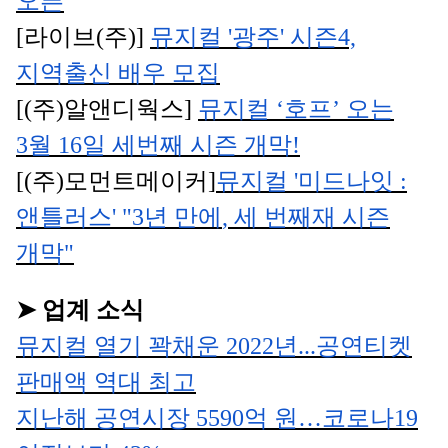
오픈
[
라이브
(
주
)]
뮤지컬
'
광주
'
시즌
4,
지역출신 배우 모집
[(
주
)
알앤디웍스
]
뮤지컬
‘
호프
’
오는
3
월
16
일 세번째 시즌 개막
!
[(
주
)
모먼트메이커
]
뮤지컬
'
미드나잇
:
앤틀러스
' "3
년 만에
,
세 번째재 시즌
개막
"
➤
업계 소식
뮤지컬 열기 꽉채운
2022
년
...
공연티켓
판매액 역대 최고
지난해 공연시장
5590
억 원
…
코로나
19