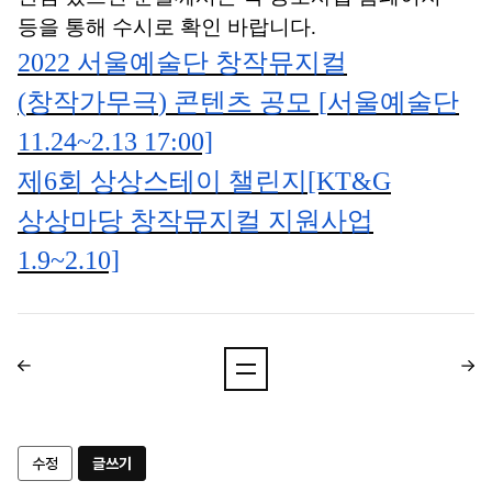
등을 통해 수시로 확인 바랍니다
.
2022
서울예술단 창작뮤지컬
(
창작가무극
)
콘텐츠 공모
[
서울예술단
11.24~2.13 17:00]
제
6
회 상상스테이 챌린지
[KT&G
상상마당 창작뮤지컬 지원사업
1.9~2.10]
수정
글쓰기