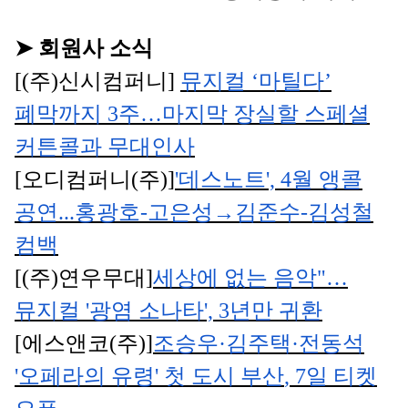
➤
회원사 소식
[(
주
)
신시컴퍼니
]
뮤지컬
‘
마틸다
’
폐막까지
3
주
…
마지막 장실할 스페셜
커튼콜과 무대인사
[
오디컴퍼니
(
주
)]
'
데스노트
', 4
월 앵콜
공연
...
홍광호
-
고은성
→
김준수
-
김성철
컴백
[(
주
)
연우무대
]
세상에 없는 음악
"
…
뮤지컬
'
광염 소나타
', 3
년만 귀환
[
에스앤코
(
주
)]
조승우
·
김주택
·
전동석
'
오페라의 유령
'
첫 도시 부산
, 7
일 티켓