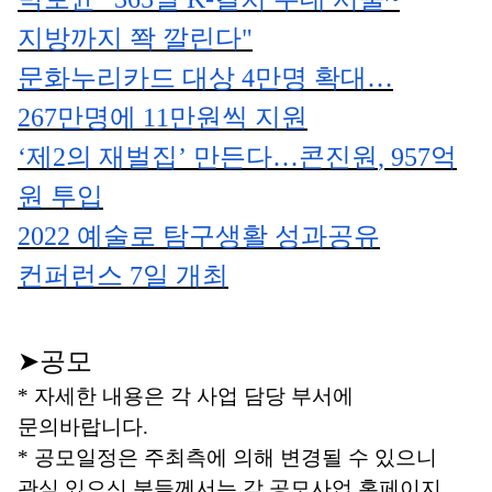
지방까지 쫙 깔린다
"
문화누리카드 대상
4
만명 확대
…
267
만명에
11
만원씩 지원
‘
제
2
의 재벌집
’
만든다
…
콘진원
, 957
억
원 투입
2022
예술로 탐구생활 성과공유
컨퍼런스
7
일 개최
➤
공모
*
자세한 내용은 각 사업 담당 부서에
문의바랍니다
.
*
공모일정은 주최측에 의해 변경될 수 있으니
관심 있으신 분들께서는 각 공모사업 홈페이지