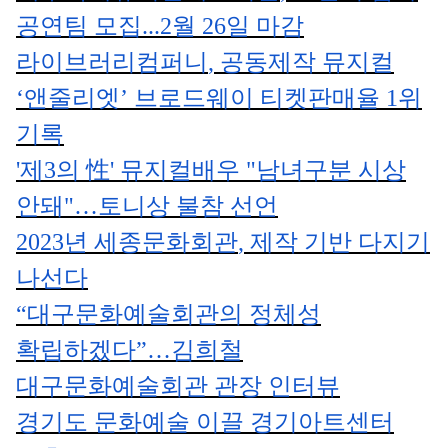
공연팀 모집
...2
월
26
일 마감
라이브러리컴퍼니
,
공동제작 뮤지컬
‘
앤줄리엣
’
브로드웨이 티켓판매율
1
위
기록
'
제
3
의
性
'
뮤지컬배우
"
남녀구분 시상
안돼
"
…
토니상 불참 선언
2023
년 세종문화회관
,
제작 기반 다지기
나선다
“
대구문화예술회관의 정체성
확립하겠다
”
…
김희철
대구문화예술회관 관장 인터뷰
경기도 문화예술 이끌 경기아트센터