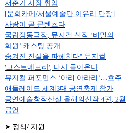
서춘기 사장 취임
[
문화카페/서울예술단 이유리 단장
]
사람이 곧 콘텐츠다
국립정동극장
,
뮤지컬 신작
‘
비밀의
화원
’
캐스팅 공개
숨겨진 진실을 파헤친다
"
뮤지컬
'
고스트메모리
',
다시 돌아온다
뮤지컬 퍼포먼스
‘
아리 아라리
’
…
호주
애들레이드 세계
3
대 공연축제 참가
공연예술창작산실 올해의신작
4
편
, 2
월
공연
➤
정책
/
지원