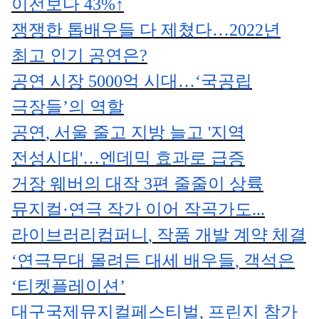
이전보다
43%
↑
쟁쟁한 톱배우들 다 제쳤다
…
2022
년
최고 인기 공연은
?
공연 시장
5000
억 시대
…
‘
국공립
극장들
’
의 역할
공연
,
서울 줄고 지방 늘고
'
지역
전성시대
'
…
엔데믹 효과로 급증
거장 웨버의 대작
3
편 줄줄이 상륙
뮤지컬
·
연극 작가 이어 작곡가도
...
라이브러리컴퍼니
,
작품 개발 계약 체결
‘
연극무대 몰려든 대세 배우들
,
객석은
‘
티켓플레이션
’
대구국제뮤지컬페스티벌
,
프린지 참가