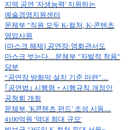
지역 공연
'
자생능력
'
지원하는
예술경영지원센터
문체부
"
직원 모두
K-
컬처
, K-
콘텐츠
영업사원
[
마스크 해제
]
공연장
·
영화관서도
마스크 벗는다
…
문체부
"
자발적 착용
"
당부
“
공연장 방화막 설치 기준 마련
”
…
｢
공연법
｣
시행령
‧
시행규칙 개정안
공청회 개최
문체부
, 'K
콘텐츠 펀드
'
조성 시동
…
4100
억원
'
역대 최대 규모
'
박보균
"365
일
K-
컬처 무대 서울
~