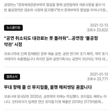
공정위는 "문화체육관광부와의 협업을 통해 공연업계의 애로사항을 들어 이
번 불공정약관 검토와 시정에 참고했다"면서 문체부와의 협업을 이어나가겠
다고 밝혔습니다. 문체부는 공연·예술업계에 대한 실태조사를 실시하고, 이를
바탕으로 '공연장 대관 표준계약서'를 마련할 계획입니다.[출처] SBS[원본링
2021-12-13
크] https://biz.sbs.co.kr/ar..
뉴스클리핑
조회수 23,822
“공연 취소되도 대관료는 못 돌려줘”…공연장 ‘불공정
약관’ 시정
코로나19로 인해 침체됐던 문화 예술 공연. 공연 연기와 조기 폐막, 개막 포기
사태까지 속출했습니다.하지만 일부 공연기획사는 공연이 무산되도 무대 대관
료는 100% 다 지불해야 했습니다. 공연장과 맺은 약관 때문입니다.공정거래
위원회가 국내 대형 공연장 5곳의 약관을 살펴봤더니, 이 가운데 3곳이 자신
2021-01-13
들의 승인이 없으면 대관 계약을 해지하..
협회소식
조회수 23,771
무대 향해 줄 선 뮤지컬들, 올핸 해피엔딩 꿈꿉니다
코로나에 잠식당한 2020년, 공연계의 피해는 막심했다. 뮤지컬도 예외는 아
니다. 인터파크가 집계한 연간 뮤지컬 티켓 매출은 2019년 2173억원에
서 2020년 약 770억원(추정)으로 3분의 1 토막이 났다. 공연을 할수록 적자