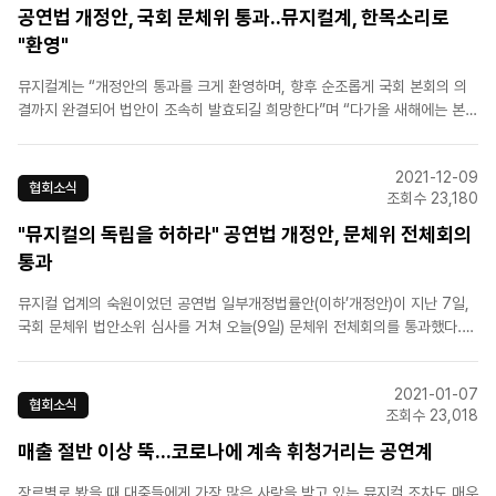
공연법 개정안, 국회 문체위 통과..뮤지컬계, 한목소리로
"환영"
뮤지컬계는 “개정안의 통과를 크게 환영하며, 향후 순조롭게 국회 본회의 의
결까지 완결되어 법안이 조속히 발효되길 희망한다”며 “다가올 새해에는 본
법률안 개정을 효시로 좀 더 체계화된 지원책 마련과 뮤지컬이 국가 콘텐츠산
업 경쟁력 확대에 이바지할 수 있도록 정부와 국회, 업계가 함께 활발한 논의
2021-12-09
를 이어갈 수 있기를 기대한다”고 강조했다.이날 공동성명서에는 ..
협회소식
조회수 23,180
"뮤지컬의 독립을 허하라" 공연법 개정안, 문체위 전체회의
통과
뮤지컬 업계의 숙원이었던 공연법 일부개정법률안(이하’개정안)이 지난 7일,
국회 문체위 법안소위 심사를 거쳐 오늘(9일) 문체위 전체회의를 통과했다.
개정안의 골자는 기존 공연법상 분류(음악, 무용, 연극, 연예, 국악, 곡예 등)에
서 연극의 하위 장르 정도로 인식되던 뮤지컬을 별도 장르로 분리, 명기함으로
2021-01-07
써 법령상 근거를 마련하고 한국 뮤지컬산업을 체계적..
협회소식
조회수 23,018
매출 절반 이상 뚝...코로나에 계속 휘청거리는 공연계
장르별로 봤을 때 대중들에게 가장 많은 사랑을 받고 있는 뮤지컬 조차도 매우