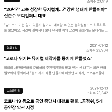
조회수 23,919
“20년간 고속 성장한 뮤지컬계…건강한 생태계 만들어야”
신춘수 오디컴퍼니 대표
“앞으로도 이런 일이 있을까 싶어요. 예측할 수 없는 불확실성으로 하루하루
를 보냈어요. 시간이 길어지다 보니 뮤지컬 계의 근간이 흔들리는 문제라는 공
통의 인식이 나오게 됐어요.” 신 대표는 지금 주요 제작사와 함께 한국제작사
협회 출범을 준비하고 있다. 초대 회장은 신 대표가 맡는다.[출처] 헤럴드경제
2021-01-12
[원본링크] https://news.naver.c..
협회소식
조회수 23,904
"코로나 위기는 뮤지컬 제작자들 뭉치게 만들었죠"
협회의 사단법인화를 준비하며 추진위원장을 맡고 있는 신 대표는 최근 한국
일보와의 통화에서 "평소 자기 작품 만들기에 바빴던 제작사, 프로듀서들이
연대하게 된 것도 그만큼 위기의식이 컸기 때문"이라며 "2000년 초부터 시
작된 뮤지컬 시장의 성장기에서 중대 고비를 맞았다"고 말했다.협회는 우선
2021-12-13
사회적 거리두기에 따른 공연장 좌석 띄어앉기 문제를 놓고 정부와 ..
뉴스클리핑
조회수 23,842
코로나19 등으로 공연 중단시 대관료 환불…공정위, 5개
공연장 약관 시정