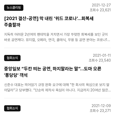
인 상황에 조기 폐막과 중단, 연기가 잇따랐다. 대형 뮤지컬 한 편의 제작비는
2021-12-27
약&..
뉴스클리핑
조회수 23,621
[2021 결산-공연] 막 내린 ‘위드 코로나’…회복세
주춤할까
지독히 어려운 2년여의 팬데믹을 거치면서 가장 뚜렷한 회복세를 보인 곳이
바로 공연계다. 뮤지컬, 오페라, 연극, 클래식, 무용 등 공연 분야는 코로나19
여파로 셧다운에 가까운 고통을 겪으면서도 ‘쇼 머스트 고 온’(Show Must
Go On)이라고 수없이 되뇌었고, 반 토막에 가깝던 매출을 코로나 이전의 수
2021-01-11
준까지 올려놓기 위해 안간힘을 쓰고 있다. 다..
협회소식
조회수 23,540
중앙일보 “두칸 띄는 공연, 하지말라는 말”…도마 오른
'퐁당당' 객석
신춘수 대표는 띄어앉기 규정 완화 요구에 대해 “한 회사의 욕심으로 보지 말
아달라”고 당부했다. “단순히 제작사 욕심이 아니다. 지금까지 20여년 많은
자원을 쏟아부어 발전시켰던 뮤지컬 생태계가 무너지고 있다. ‘맨오브라만
차’의 경우 직접 고용이 150명, 무대 인력까지 합치면 300명에 이른다.” 신
2021-12-09
대표는 “공연을 개별적으로 ..
협회소식
조회수 23,271