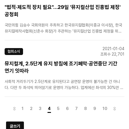
"법적·제도적 장치 필요"…29일 '뮤지컬산업 진흥법 제정'
공청회
국민의힘 김승수 국회의원이 주최하고 한국뮤지컬협회(이종규 이사장), 한국
뮤지컬제작사협회(신춘수 회장)가 주관하는 '뮤지컬산업 진흥법 제정을 위한
공청회'가 오는 29일 오후 2시부터 국회의원회관 제1소회의실에서 열린다.이
번 공청회는 지난해 말 뮤지컬 장르가 공연법 개정을 통해 독립 장르로 법률에
2021-01-04
명시된 이후 뮤지컬산업 진흥법 제정을 위해 업계의 입장을 전하..
협회소식
조회수 22,701
뮤지컬계, 2.5단계 유지 방침에 조기폐막·공연중단 기간
연기 잇따라
사회적 거리두기가 2.5단계로 유지된다고 공연장 운영이 불가능한 건 아니
다. 다만 두 좌석씩 띄어앉기로 운영이 가능하다. 업계에선 좌석의 30%만 운
영할 수 있는 두 좌석 띄어앉기로는 도저히 공연을 올릴 수 없다며 어려움을
토로했다.PMC프러덕션, 신시컴퍼니, 클립서비스, 오디컴퍼니, 인사이트엔터
테인먼트, EMK뮤지컬컴퍼니, CJ ENM, 에이콤, 마스트엔..
1
2
3
4
5
6
7
8
9
10
글쓰기