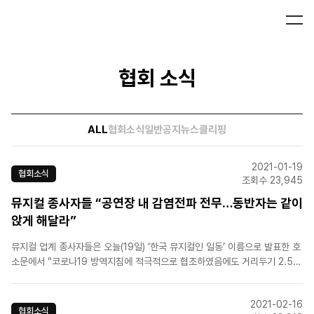
협회 소식
ALL
협회소식
일반공지
뉴스클리핑
2021-01-19
협회소식
조회수 23,945
뮤지컬 종사자들 “공연장 내 감염전파 전무…동반자는 같이
앉게 해달라”
뮤지컬 업계 종사자들은 오늘(19일) ‘한국 뮤지컬인 일동’ 이름으로 발표한 호
소문에서 “코로나19 방역지침에 적극적으로 협조하였음에도 거리두기 2.5단
계 장기화로 명맥을 이어나가기 힘든 절박한 상황”이라고 밝혔습니다. 이어
“공연 산업과 업종 특성에 맞는 맞춤형 핀셋 방역 정책이 필요하다”며 “한 칸
2021-02-16
혹은 두 칸씩 띄어 앉는 지..
협회소식