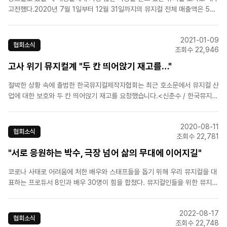
고전했다.2020년 7월 1일부터 12월 31일까지의 뮤지컬 전체 매출액은 589
억511만원으로 전년 동기에 기록한 1408억4266만원에 크게 못 미쳤다. 연
극, 클래식, 오페라, 무용 등 순수예술 분야는 더욱 절망스러운 상황이다.코로
2021-01-09
나가 장기화되고 있는 가운데, 공연계는 어려움..
협회소식
조회수 22,946
고사 위기 뮤지컬계 "두 칸 띄어앉기 재고를…"
절박한 상황 속에 출범한 한국뮤지컬제작자협회는 최근 호소문에서 뮤지컬 산
업에 대한 보호와 두 칸 띄어앉기 재고를 요청했습니다.<신춘수 / 한국뮤지컬
제작자협회 추진위원장> "한 칸 건너뛰기를 해서 최소한의 손실로 공연을 유
지하게 해서 뮤지컬 종사자들이 버틸 수 있도록 하는 것이 우선인 것 같고요.
2020-08-11
공연장 대관료 지원도 현실적인 방안이 될 수 있다고..
협회소식
조회수 22,781
"서로 응원하는 박수, 극장 넘어 삶의 무대에 이어지길"
코로나 사태로 어려움에 처한 배우와 스태프들을 돕기 위해 우리 뮤지컬을 대
표하는 프로듀서 8인과 배우 30명이 힘을 합쳤다. 뮤지컬인들을 위한 뮤지컬
갈라 콘서트 ‘쇼 머스트 고 온(The Show Must Go On)!’을 여는 것. (중
략) 코로나 확산세에 휘둘려 극장이 문을 닫고 공연이 취소·연기되는 일이 이
2022-08-17
어지면서, 당장 생계 위기에 처한 ..
협회소식
조회수 22,748