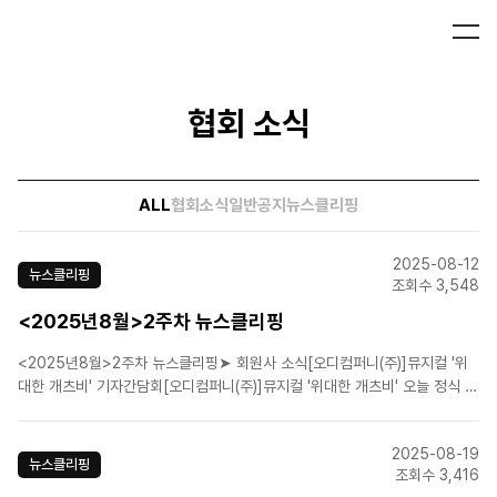
협회 소식
ALL
협회소식
일반공지
뉴스클리핑
2025-08-12
뉴스클리핑
조회수 3,548
<2025년8월>2주차 뉴스클리핑
<2025년8월>2주차 뉴스클리핑➤ 회원사 소식[오디컴퍼니(주)]뮤지컬 '위
대한 개츠비' 기자간담회[오디컴퍼니(주)]뮤지컬 '위대한 개츠비' 오늘 정식 개
막…韓·美·英 3개국 동시 공연[㈜이엠케이뮤지컬컴퍼니]프랑켄슈타인: 더
뮤지컬 라이브, 9월 스크린에서 되살아난다[에스앤코(주)]'라이프 오브 파이'
2025-08-19
12월 한국 초연…소설과 영화 넘은 감동[(..
뉴스클리핑
조회수 3,416