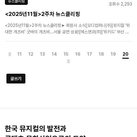
뉴스클리핑
조회수 2,293
<2025년11월>2주차 뉴스클리핑
<2025년11월>2주차 뉴스클리핑➤ 회원사 소식[오디컴퍼니(주)]뮤지컬 '위
대한 개츠비' 굿바이 개츠비...서울 공연 성료![에스앤코(주)]‘위키드’ 부산 첫
내한 13일 개막[㈜이엠케이뮤지컬컴퍼니]뮤지컬 ‘한복 입은 남자’, 프로덕션
메이킹 기대감 증폭[CJ ENM]3년만에 재연 뮤지컬 ‘물랑루즈!’…“세계관 경
험이 차별점이죠”[(주)주다컬쳐..
11
12
13
14
15
16
17
18
19
20
글쓰기
한국 뮤지컬의 발전과