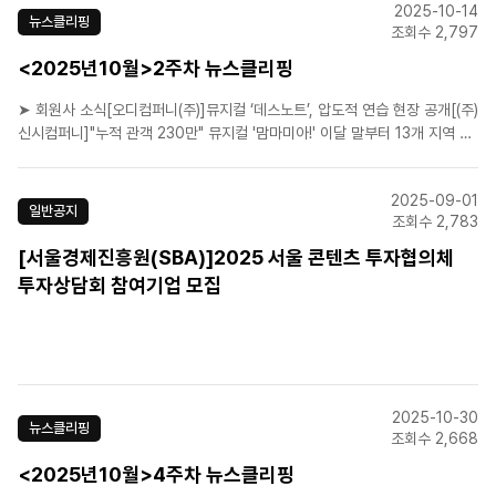
2025-10-14
뮤지컬컴퍼니]뮤지컬 '한복 입은 남자', 상견례..
뉴스클리핑
조회수 2,797
<2025년10월>2주차 뉴스클리핑
➤ 회원사 소식[오디컴퍼니(주)]뮤지컬 ‘데스노트’, 압도적 연습 현장 공개[(주)
신시컴퍼니]"누적 관객 230만" 뮤지컬 '맘마미아!' 이달 말부터 13개 지역 간
다[(주)신시컴퍼니]"지역 축제에 52만 명 들었다" 박명성 '나주영산강축제' 총
감독[㈜이엠케이뮤지컬컴퍼니]뮤지컬 '한복 입은 남자', 리릭비디오 3종 공
2025-09-01
개![에스앤코(주)]블록버스터 뮤지컬 &..
일반공지
조회수 2,783
[서울경제진흥원(SBA)]2025 서울 콘텐츠 투자협의체
투자상담회 참여기업 모집
2025-10-30
뉴스클리핑
조회수 2,668
<2025년10월>4주차 뉴스클리핑