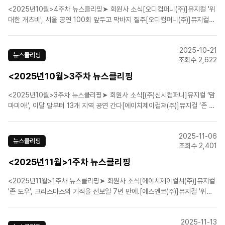
<2025년10월>4주차 뉴스클리핑➤ 회원사 소식[오디컴퍼니(주)]뮤지컬 '위
대한 개츠비', 서울 공연 100회 앞두고 막바지 질주[오디컴퍼니(주)]뮤지컬
'데스노트' 새 캐스트 활약 어떨까…본 공연 개막[라이브(주)]K-뮤지컬 위상 높
인 '팬레터', 10주년 신드롬 시작[라이브(주)]뮤지컬 '팬레터' 10주년, 트레일
2025-10-21
러 공개…서정적 영상미로 기..
뉴스클리핑
조회수 2,622
<2025년10월>3주차 뉴스클리핑
<2025년10월>3주차 뉴스클리핑➤ 회원사 소식[(주)신시컴퍼니]뮤지컬 ‘맘
마미아!’, 이달 말부터 13개 지역 공연 간다[에이치제이컬쳐(주)]뮤지컬 ‘존 도
우’, 7년 만에 귀환…정동화·최호승·김준영·황민수 출연[라이브(주)]뮤지컬 '팬
레터' 10주년 기념 캐릭터 포스터 공개![라이브(주)]K-뮤지컬 대표작 '마리 퀴
2025-11-06
리', 시즌 성황리 폐막[..
뉴스클리핑
조회수 2,401
<2025년11월>1주차 뉴스클리핑
<2025년11월>1주차 뉴스클리핑➤ 회원사 소식[에이치제이컬쳐(주)]뮤지컬
'존 도우', 크리스마스의 기적을 선보일 7년 만에.[에스앤코(주)]뮤지컬 '위키
드', 부산 첫 내한 11월 13일 개막[(주)아이엠컬처]조선 최고 이야기꾼들이 돌
아온다…뮤지컬 '판' 재공연➤ 업계뉴스“1년에 200편? 한국밖에 없다!” 국회
2025-11-13
나온 뮤지컬 배우 남경주인프..