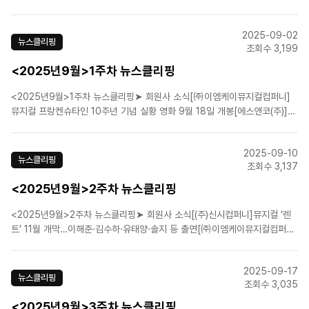
뮤지컬 '프랑켄슈타인', 공연 실황 영화 다음 달 18일 개봉[에이치제이컬쳐
(주)]뮤지컬 ‘라흐마니노프’ 프로필 공개[라이브(주)]손원평 소설 원작 창작 뮤
2025-09-02
지컬 ‘아몬드’ 다음 달 개막➤ 업계뉴스20년..
뉴스클리핑
조회수 3,199
<2025년9월>1주차 뉴스클리핑
<2025년9월>1주차 뉴스클리핑➤ 회원사 소식[㈜이엠케이뮤지컬컴퍼니]
뮤지컬 프랑켄슈타인 10주년 기념 실황 영화 9월 18일 개봉[에스앤코(주)]누
적 관객 100만 명 앞둔 뮤지컬 '위키드'…부산 공연 티켓 12일 오픈[라이브
(주)]뮤지컬 ‘아몬드’, 3년 만의 귀환 앞두고 아트필름 공개[CJ ENM]뮤지컬
2025-09-10
'물랑루즈!' 11월 화려한 개막…홍..
뉴스클리핑
조회수 3,137
<2025년9월>2주차 뉴스클리핑
<2025년9월>2주차 뉴스클리핑➤ 회원사 소식[(주)신시컴퍼니]뮤지컬 ‘렌
트’ 11월 개막…이해준·김수하·유태양·솔지 등 출연[㈜이엠케이뮤지컬컴퍼니]
뮤지컬 '프리다' 세 번째 시즌, 뜨거운 열기 속에 성료![에스앤코(주)]뮤지컬 <
위키드>, 초연 5시즌 만에 관객 100만명 돌파[에스앤코(주)]박정민·박강현
2025-09-17
등 27인, '라이프 오브..
뉴스클리핑
조회수 3,035
<2025년9월>3주차 뉴스클리핑