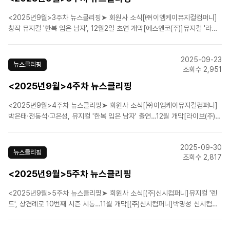
<2025년9월>3주차 뉴스클리핑➤ 회원사 소식[㈜이엠케이뮤지컬컴퍼니]
창작 뮤지컬 '한복 입은 남자', 12월2일 초연 개막[에스앤코(주)]뮤지컬 '라이
프 오브 파이', 韓 초연 앞두고 스틸컷 공개[에이치제이컬쳐(주)]뮤지컬 '라흐
마니노프', 두 인물의 서사 담은 페어 포스터 공개[라이브(주)]뮤지컬 '아몬드'
2025-09-23
드라마 같은 트레일러 영상 공개![..
뉴스클리핑
조회수 2,951
<2025년9월>4주차 뉴스클리핑
<2025년9월>4주차 뉴스클리핑➤ 회원사 소식[㈜이엠케이뮤지컬컴퍼니]
박은태·전동석·고은성, 뮤지컬 '한복 입은 남자' 출연…12월 개막[라이브(주)]
라이브·스토리움, 뮤지컬 대본 공모 당선작 5편 발표[라이브(주)]뮤지컬 '마리
퀴리', 21일 공연 실황 온라인 중계![라이브(주)]뮤지컬 ‘아몬드’ 개막 공연 성
2025-09-30
료[(주)쇼노트]뮤지컬 '멤피스'..
뉴스클리핑
조회수 2,817
<2025년9월>5주차 뉴스클리핑
<2025년9월>5주차 뉴스클리핑➤ 회원사 소식[(주)신시컴퍼니]뮤지컬 '렌
트', 상견례로 10번째 시즌 시동…11월 개막[(주)신시컴퍼니]박명성 신시컴퍼
니 예술감독 “공정경쟁이 신뢰 구축과 성공의 길”[㈜이엠케이뮤지컬컴퍼니]
뮤지컬 실황영화 '프랑켄슈타인', 개봉 나흘 만에 3만 관객 돌파[㈜이엠케이