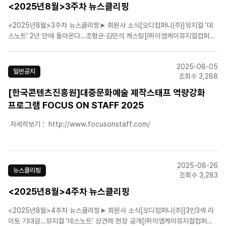
<2025년8월>3주차 뉴스클리핑
<2025년8월>3주차 뉴스클리핑➤ 회원사 소식[오디컴퍼니(주)]뮤지컬 '데
스노트' 2년 만에 돌아온다…조형균·김민석 캐스팅[㈜이엠케이뮤지컬컴퍼
니]10년 여정 화려한 피날레…뮤지컬 '팬텀' 막 내려[에스앤코(주)]뮤지컬 '위
키드', 내한 첫 부산 공연…11월13일 개막[(주)마스트엔터테인먼트]뮤지컬 ‘노
2025-08-05
트르담 드 파리’ 내한 20주년 공연 9월 ..
일반공지
조회수 3,288
[한국콘텐츠진흥원]대중문화예술 제작스태프 역량강화
프로그램 FOCUS ON STAFF 2025
자세히보기 : http://www.focusonstaff.com/
2025-08-26
뉴스클리핑
조회수 3,283
<2025년8월>4주차 뉴스클리핑
<2025년8월>4주차 뉴스클리핑➤ 회원사 소식[오디컴퍼니(주)]3인3색 라
이토 기대감…뮤지컬 '데스노트' 상견례 현장 공개[㈜이엠케이뮤지컬컴퍼니]