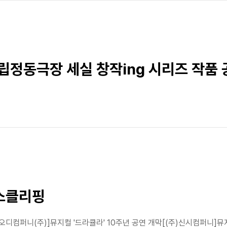
국립정동극장 세실 창작ing 시리즈 작품
뉴스클리핑
[오디컴퍼니(주)]뮤지컬 '드라큘라' 10주년 공연 개막[(주)신시컴퍼니]뮤