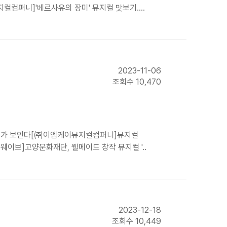
컴퍼니]'베르사유의 장미' 뮤지컬 맛보기....
2023-11-06
조회수 10,470
로드웨이가 보인다[㈜이엠케이뮤지컬컴퍼니]뮤지컬
/더웨이브]고양문화재단, 웰메이드 창작 뮤지컬 '..
2023-12-18
조회수 10,449