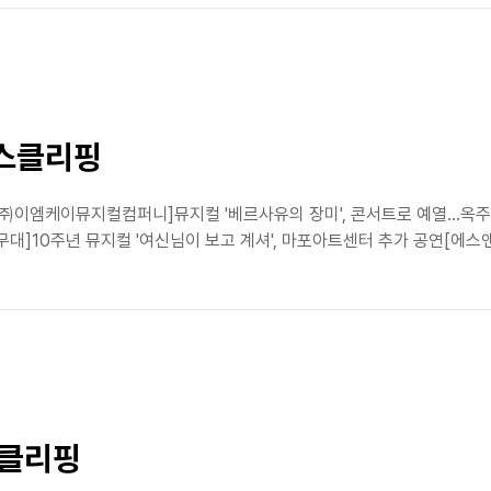
뉴스클리핑
소식[㈜이엠케이뮤지컬컴퍼니]뮤지컬 '베르사유의 장미', 콘서트로 예열
무대]10주년 뮤지컬 '여신님이 보고 계셔', 마포아트센터 추가 공연[에스앤코(
스클리핑