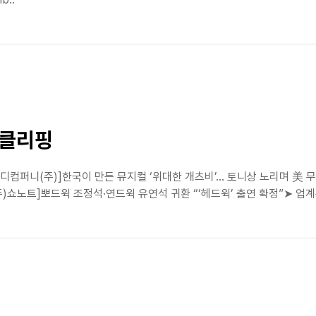
스클리핑
오디컴퍼니(주)]한국이 만든 뮤지컬 ‘위대한 개츠비’… 토니상 노리며 
주)쇼노트]뽀드윅 조정석·연드윅 유연석 귀환 “‘헤드윅’ 출연 확정”➤ 업계