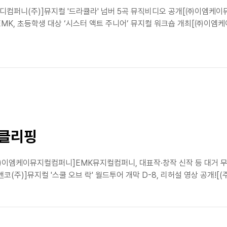
[오디컴퍼니(주)]뮤지컬 '드라큘라' 넘버 5곡 뮤직비디오 공개[㈜이엠
K, 초등학생 대상 ‘시스터 액트 주니어’ 뮤지컬 워크숍 개최[㈜이엠케
스클리핑
[㈜이엠케이뮤지컬컴퍼니]EMK뮤지컬컴퍼니, 대표작·창작 신작 등 대거 무
(주)]뮤지컬 '스쿨 오브 락' 월드투어 개막 D-8, 리허설 영상 공개![(주