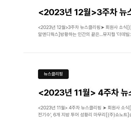
<2023년 12월>3주차 
<2023년 12월>3주차 뉴스클리핑➤ 회원사 소식[(
알앤디웍스]방황하는 인간의 끝은...뮤지컬 '더데빌:파
뉴스클리핑
<2023년 11월> 4주차 
<2023년 11월> 4주차 뉴스클리핑 ➤ 회원사 
전기수', 6개 지방 투어 성황리 마무리[(주)쇼노트]