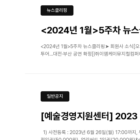
뉴스클리핑
<2024년 1월>5주차 뉴
<2024년 1월>5주차 뉴스클리핑➤ 회원사 소식[오
투어…대전·부산 공연 확정[㈜이엠케이뮤지컬컴퍼니]뮤지
일반공지
[예술경영지원센터] 2023 
1) 사전등록 : 2023년 6월 26일(월) 17:00까지, 
전일권(50,000원), 얼리버드 1일권(20,000원)&n