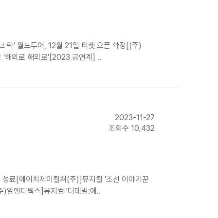
락' 월드투어, 12월 21일 티켓 오픈 확정[(주)
외로 해외로'[2023 공연계] ..
2023-11-27
조회수 10,432
뷰 성료[에이치제이컬쳐(주)]뮤지컬 '조선 이야기꾼
주)알앤디웍스]뮤지컬 '더데빌:에..