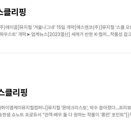
뉴스클리핑
주)에이콤]뮤지컬 '겨울나그네' 15일 개막[에스앤코(주)]뮤지컬 '스쿨 오브 
우스트' 개막➤ 업계뉴스[2023결산] 세계가 반한 K-컬처…작품성 잡고 '해
뉴스클리핑
소식[㈜이엠케이뮤지컬컴퍼니]뮤지컬 '몬테크리스토', 박수 쏟아졌다...프리
송한샘 쇼노트 프로듀서 "관객·배우 둘 다 원하는 작품이 '롱런' 포인트"[(