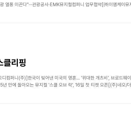
 열풍 이끈다"···관광공사·EMK뮤지컬컴퍼니 업무협약[㈜이엠케이뮤지컬
뉴스클리핑
식[오디컴퍼니(주)]한국이 빚어낸 미국의 영혼… ‘위대한 개츠비’, 브
5년 만에 돌아오는 뮤지컬 '스쿨 오브 락', 16일 첫 티켓 오픈[(주)네오