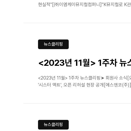
현실적"[㈜이엠케이뮤지컬컴퍼니]"K뮤지컬로 K관광
뉴스클리핑
<2023년 11월> 1주차 
<2023년 11월> 1주차 뉴스클리핑➤ 회원사 소
'시스터 액트', 오픈 리허설 현장 공개[에스앤코(주)]
뉴스클리핑