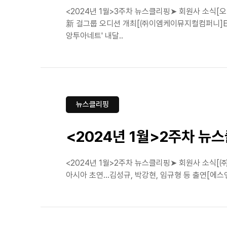
<2024년 1월>3주차 뉴스클리핑➤ 회원사 소식
新 걸그룹 오디션 개최[㈜이엠케이뮤지컬컴퍼니]EM
앙투아네트' 내달..
뉴스클리핑
<2024년 1월>2주차 뉴
<2024년 1월>2주차 뉴스클리핑➤ 회원사 소식
아시아 초연…김성규, 박강현, 임규형 등 출연[에스앤코