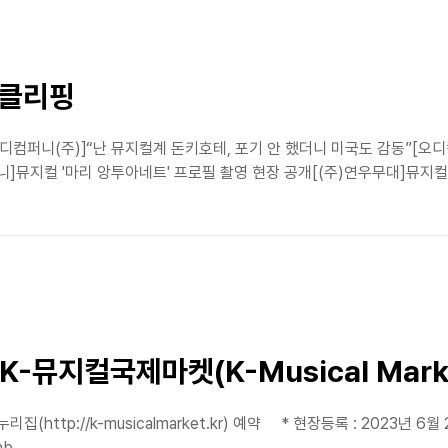
스클리핑
디컴퍼니(주)]“난 뮤지컬계 돈키호테, 포기 안 했더니 미국도 감동”[오디
컬 '마리 앙투아네트' 프로필 촬영 현장 공개[(주)연우무대]뮤지컬 '광염소
K-뮤지컬국제마켓(K-Musical Mark
누리집(http://k-musicalmarket.kr) 예약 * 현장등록 : 2023년 6
b..