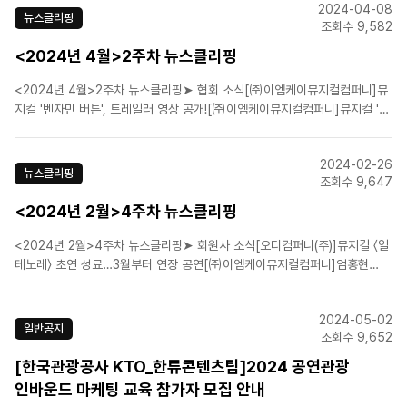
2024-04-08
빅띵스>로렌스 올리비에 어..
뉴스클리핑
조회수 9,582
<2024년 4월>2주차 뉴스클리핑
<2024년 4월>2주차 뉴스클리핑➤ 협회 소식[㈜이엠케이뮤지컬컴퍼니]뮤
지컬 '벤자민 버튼', 트레일러 영상 공개![㈜이엠케이뮤지컬컴퍼니]뮤지컬 '레
베카' 울산 온다…13·14일 문화예술회관서[에스앤코(주)]브로드웨이 명작 '스
쿨 오브 락' 부산 공연 개막[에이치제이컬쳐(주)]뮤지컬 '파가니니', 시츠프로
2024-02-26
브 현장 공개[라이브(주)]K뮤지컬 ‘마리..
뉴스클리핑
조회수 9,647
<2024년 2월>4주차 뉴스클리핑
<2024년 2월>4주차 뉴스클리핑➤ 회원사 소식[오디컴퍼니(주)]뮤지컬 〈일
테노레〉 초연 성료…3월부터 연장 공연[㈜이엠케이뮤지컬컴퍼니]엄홍현
EMK뮤지컬 컴퍼니 대표 "N차관람 빈자리 외국인이 채워…변화하는 뮤지컬
트렌드 맞춰야"[에스앤코(주)]강렬한 콘서트 같은 뮤지컬 ‘스쿨 오브 락’ 4월
2024-05-02
부산 개막[에이치제이컬쳐(주)]뮤지컬 '파가니니..
일반공지
조회수 9,652
[한국관광공사 KTO_한류콘텐츠팀]2024 공연관광
인바운드 마케팅 교육 참가자 모집 안내