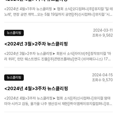
<2024년 4월>1주차 뉴스클리핑 ➤ 협회 소식[오디컴퍼니(주)]뮤지컬 '일 테
노레', 연장 공연 개막...오는 5월 19일까지 공연[(주)신시컴퍼니]뮤지컬 ‘시카
고’에 최정원·윤공주·정선아…6월 개막[㈜이엠케이뮤지컬컴퍼니]뮤지컬 '벤
자민 버튼', 캐스팅 라인업 전격 공개[㈜이엠케이뮤지컬컴퍼니]뮤지컬 ‘프랑
2024-03-11
켄슈타인’ 10주년 기념공연...
뉴스클리핑
조회수 9,562
<2024년 3월>2주차 뉴스클리핑
<2024년 3월>2주차 뉴스클리핑➤ 회원사 소식[라이브(주)]창작뮤지컬 ‘마
리 퀴리’, 런던 웨스트엔드 진출[(주)콘텐츠플래닝]연극 〈쉬어매드니스〉 17차
프로덕션 캐스팅 공개➤ 업계뉴스1위 레미제라블·2위 레베카·3위 스쿨오브
락, 2024년 3월 1주차 국내 공연 뮤지컬 트렌드지수 순위 결과밀캠 찍어 팔
2024-04-15
고, 시체 관극 주도…믿었던 뮤덕의 배신..
뉴스클리핑
조회수 9,570
<2024년 4월>3주차 뉴스클리핑
<2024년 4월>3주차 뉴스클리핑➤ 협회 소식[(주)신시컴퍼니]뮤지컬 맘마
미아·시카고 감동, 올가을 나주 영산강서 재현[㈜이엠케이뮤지컬컴퍼니]뮤지
컬 '프랑켄슈타인' 10주년 공연 2차 티저영상 공개[(주)에이콤]뮤지컬 '영웅'
15주년 기념 공연, 넘버 낭독 영상 공개![CJ ENM]CJ ENM 뮤지컬<더리틀