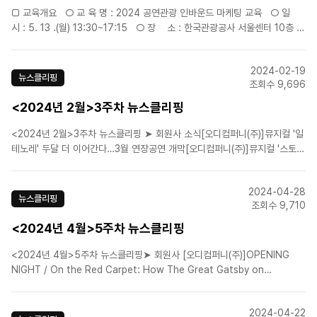
□ 교육개요 ○ 교 육 명 : 2024 공연관광 인바운드 마케팅 교육 ○ 일
시 : 5. 13 .(월) 13:30~17:15 ○ 장 소 : 한국관광공사 서울센터 10층 대
회의실(서울 중구 청계천로 40) ○ 교육대상 : 외국인..
2024-02-19
뉴스클리핑
조회수 9,696
<2024년 2월>3주차 뉴스클리핑
<2024년 2월>3주차 뉴스클리핑 ➤ 회원사 소식[오디컴퍼니(주)]뮤지컬 '일
테노레' 두달 더 이어간다…3월 연장공연 개막[오디컴퍼니(주)]뮤지컬 '스토리
오브마이라이프' 18일 성료... 유종의 미 남겨[오디컴퍼니(주)]강남 빌딩 2채
값 날리고도..."국내 최고엔 관심 없었다"는 뮤지컬 프로듀서[㈜이엠케이뮤지
2024-04-28
컬컴퍼니]EMK뮤지컬컴퍼..
뉴스클리핑
조회수 9,710
<2024년 4월>5주차 뉴스클리핑
<2024년 4월>5주차 뉴스클리핑➤ 회원사 [오디컴퍼니(주)]OPENING
NIGHT / On the Red Carpet: How The Great Gatsby on
Broadway Foregrounds Its Women[㈜이엠케이뮤지컬컴퍼니]뮤지컬
'벤자민 버튼', 2차 프로필 사진 공개[에스앤코(주)]뮤지컬 '하데스타운', 37곡
2024-04-22
라이브 넘..