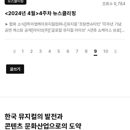
뉴스클리핑
조회수 9,784
<2024년 4월>4주차 뉴스클리핑
➤ 협회 소식[㈜이엠케이뮤지컬컴퍼니]뮤지컬 '프랑켄슈타인' 10주년 기념
공연 캐스팅 공개[라이브(주)]'글로컬 뮤지컬 라이브' 시즌8 쇼케이스 성료[라
이브(주)]스포츠 뮤지컬 '야구왕, 마린스!', 6월 다시 돌아온다[(주)에이콤]정성
화·양준모·민우혁…15주년 '영웅', 캐릭터 영상 공개➤ 업계뉴스[뮤지컬 제작
사 열전]제작사 빅5, 시장 확대에 '함박웃음..
1
2
3
4
5
6
7
8
9
10
글쓰기
한국 뮤지컬의 발전과
콘텐츠 문화산업으로의 도약