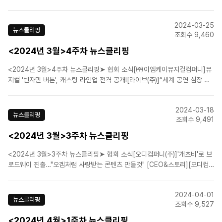
협약 체결[(주)신시컴퍼니]뮤지컬 '시카고' 상견례 현장 공개 …6월 개막[㈜
이엠케이뮤지컬컴퍼니]뮤지컬 '4월은 너의 거짓말', 초연 캐스팅 공개[㈜이엠
2024-03-25
케이뮤지컬컴퍼니]뮤지컬 '프랑켄슈타인' 10주년 기념 ..
뉴스클리핑
조회수 9,460
<2024년 3월>4주차 뉴스클리핑
<2024년 3월>4주차 뉴스클리핑➤ 협회 소식[㈜이엠케이뮤지컬컴퍼니]뮤
지컬 '벤자민 버튼', 캐스팅 라인업 전격 공개![라이브(주)]“세계 공연 심장 英
런던, K-뮤지컬 ‘마리 퀴리’가 홀리러 갑니다”[(주)에이콤]뮤지컬 '영웅' 5월
29일 서울 세종문화회관 대극장 개막[(주)마스트엔터테인먼트]뮤지컬 '노트
2024-03-18
르담 드 파리' 서울 공연 폐막…11..
뉴스클리핑
조회수 9,491
<2024년 3월>3주차 뉴스클리핑
<2024년 3월>3주차 뉴스클리핑➤ 협회 소식[오디컴퍼니(주)]'개츠비'로 브
로드웨이 진출…"오겜처럼 사랑받는 콘텐츠 만들것" [CEO&스토리][오디컴
퍼니(주)]<위대한 개츠비> 미국 브로드웨이 출격하는 OD컴퍼니[㈜이엠케
이뮤지컬컴퍼니]美 판권 사들여 아시아 무대 진출… 역발상 통했다[라이브
2024-04-01
(주)]글로벌 K-뮤지컬 '마리 퀴리..
뉴스클리핑
조회수 9,527
<2024년 4월>1주차 뉴스클리핑