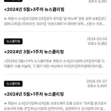
조회수 9,381
<2024년 5월>3주차 뉴스클리핑
➤ 회원사 소식[오디컴퍼니(주)]창작 뮤지컬 '일 테노레' 연장 공연 성료![오디
컴퍼니(주)][나이트라인 초대석] '브로드웨이'서 화려한 데뷔…신춘수 프로듀
서[㈜이엠케이뮤지컬컴퍼니]환상적인 세계를 구현하다...뮤지컬 '벤자민 버
튼' [TF사진관][㈜이엠케이뮤지컬컴퍼니]뮤지컬 '프랑켄슈타인', '뮤라스'로
2024-03-04
공개된 환상적넘버[에이치제이컬쳐(주)]뮤지컬 '살리에..
뉴스클리핑
조회수 9,382
<2024년 3월>1주차 뉴스클리핑
<2024년 3월>1주차 뉴스클리핑➤ 회원사 소식[오디컴퍼니(주)]뮤지컬 '드
라큘라' 서울 피날레, 그 열기 대전-부산에서 이어진다[㈜이엠케이뮤지컬컴
퍼니][공연소식] 밀리언셀러 뮤지컬 '레베카', 6개 도시 지방공연[㈜이엠케이
뮤지컬컴퍼니]“ALL-NEW” 뮤지컬 ‘몬테크리스토’, 3개월 대장정 성료[에스
2024-05-07
앤코(주)][공연소식] 뮤지컬 '스쿨 오브 ..
뉴스클리핑
조회수 9,405
<2024년 5월>1주차 뉴스클리핑
➤ 회원사 소식[오디컴퍼니(주)]美 브로드웨이 진출 신춘수 "뮤지컬 본고장서
성공사례 만들 것"[(주)신시컴퍼니]㈜티마트, 공연제작사 신시컴퍼니와 업무