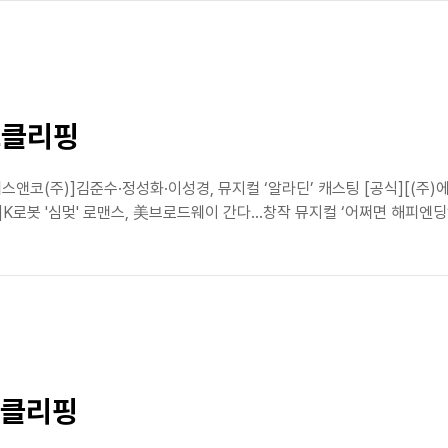
스클리핑
앤코(주)]김준수·정성화·이성경, 뮤지컬 ‘알라딘’ 캐스팅 [공식][(주)에
K로봇 '심멎' 로맨스, 美브로드웨이 간다…창작 뮤지컬 ‘어쩌면 해피엔딩’ [
스클리핑