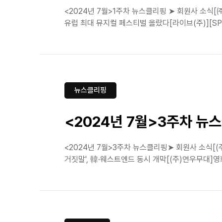
<2024년 7월>1주차 뉴스클리핑 ➤ 회원사 소식[
유럽 최대 뮤지컬 페스티벌 올랐다[라이브(주)][S
뉴스클리핑
<2024년 7월>3주차 뉴
<2024년 7월>3주차 뉴스클리핑➤ 회원사 소식[
거짓말', 韓·웨스트엔드 동시 개막[(주)연우무대]영화