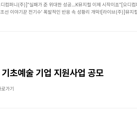
오디컴퍼니(주)]"실패가 준 위대한 성공…K뮤지컬 이제 시작이죠"[오디컴
조선 이야기꾼 전기수' 폭발적인 반응 속 성황리 개막![라이브(주)]뮤지컬 
 기초예술 기업 지원사업 공모
 바로가기