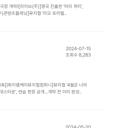
장 개막![라이브(주)]영국 진출한 '마리 퀴리',
주)콘텐츠플래닝]뮤지컬 '미오 프라텔..
2024-07-15
조회수 8,283
에 위촉[㈜이엠케이뮤지컬컴퍼니]뮤지컬 '4월은 너의
데스타운', 연습 현장 공개…개막 전 이미 완성..
2024-05-20