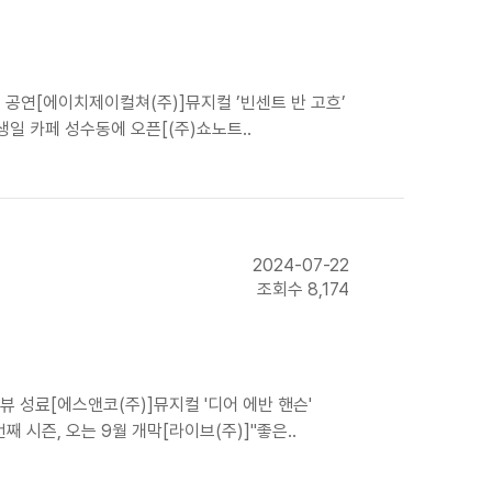
 공연[에이치제이컬쳐(주)]뮤지컬 ’빈센트 반 고흐’
 생일 카페 성수동에 오픈[(주)쇼노트..
2024-07-22
조회수 8,174
 성료[에스앤코(주)]뮤지컬 '디어 에반 핸슨'
째 시즌, 오는 9월 개막[라이브(주)]"좋은..