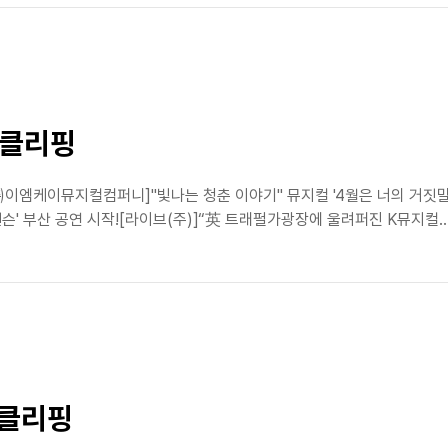
스클리핑
㈜이엠케이뮤지컬컴퍼니]"빛나는 청춘 이야기" 뮤지컬 '4월은 너의 거짓말',
슨' 부산 공연 시작![라이브(주)]“英 트래펄가광장에 울려퍼진 K뮤지컬… 오
스클리핑