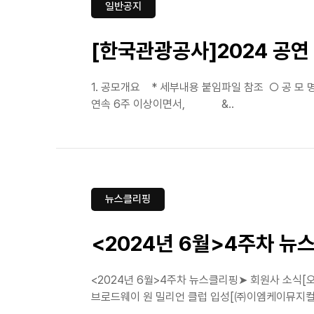
일반공지
[한국관광공사]2024 공연
1. 공모개요 * 세부내용 붙임파일 참조 ○ 공 모 명
연속 6주 이상이면서, &..
뉴스클리핑
<2024년 6월>4주차 뉴
<2024년 6월>4주차 뉴스클리핑➤ 회원사 소식[오
브로드웨이 원 밀리언 클럽 입성[㈜이엠케이뮤지컬컴퍼니]