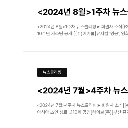
<2024년 8월>1주차 뉴
<2024년 8월>1주차 뉴스클리핑➤ 회원사 소식[㈜
10주년 캐스팅 공개![(주)에이콤]뮤지컬 '영웅', 
뉴스클리핑
<2024년 7월>4주차 뉴
<2024년 7월>4주차 뉴스클리핑➤ 회원사 소식[
아시아 초연 성료…119회 공연[라이브(주)]부산 뮤지컬