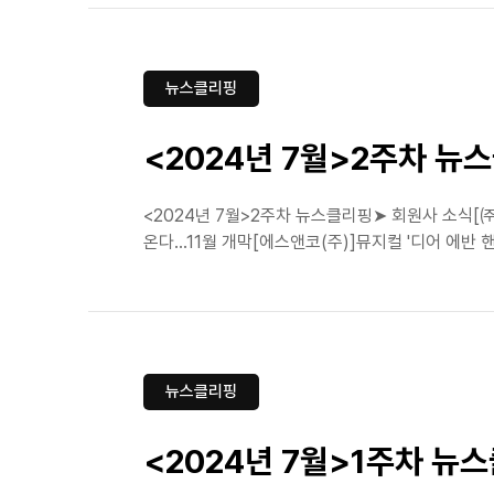
뉴스클리핑
<2024년 7월>2주차 뉴
<2024년 7월>2주차 뉴스클리핑➤ 회원사 소식 [
온다…11월 개막[에스앤코(주)]뮤지컬 '디어 에반 핸
뉴스클리핑
<2024년 7월>1주차 뉴