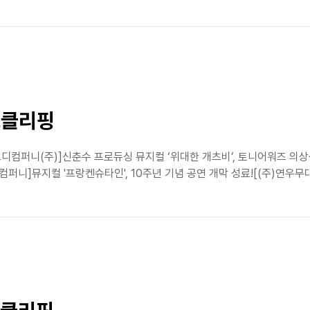
스클리핑
오디컴퍼니(주)]신춘수 프로듀싱 뮤지컬 ‘위대한 개츠비’, 토니어워즈 
니]뮤지컬 '프랑켄슈타인', 10주년 기념 공연 개막 성료![(주)연우무대]