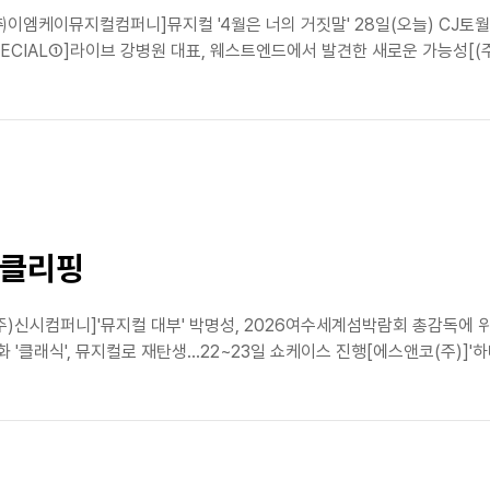
㈜이엠케이뮤지컬컴퍼니]뮤지컬 '4월은 너의 거짓말' 28일(오늘) CJ토월극
PECIAL①]라이브 강병원 대표, 웨스트엔드에서 발견한 새로운 가능성[(
스클리핑
(주)신시컴퍼니]'뮤지컬 대부' 박명성, 2026여수세계섬박람회 총감독
 '클래식', 뮤지컬로 재탄생…22~23일 쇼케이스 진행[에스앤코(주)]'하