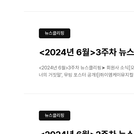
뉴스클리핑
<2024년 6월>3주차 뉴
<2024년 6월>3주차 뉴스클리핑➤ 회원사 소식[
너의 거짓말’, 무빙 포스터 공개![㈜이엠케이뮤지컬컴퍼
뉴스클리핑