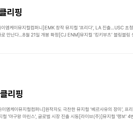
스클리핑
이엠케이뮤지컬컴퍼니]EMK 창작 뮤지컬 '프리다', LA 진출…USC 초청
영화로 만난다…8월 21일 개봉 확정[CJ ENM]뮤지컬 ‘킹키부츠’ 블링블링
스클리핑
㈜이엠케이뮤지컬컴퍼니]원작자도 극찬한 뮤지컬 ‘베르사유의 장미’, 프리뷰
 '야구왕 마린스', 글로벌 시장 진출 시동[라이브(주)]뮤지컬 '랭보' 4번