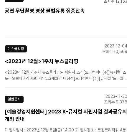
조회수 12,153
공연 무단촬영 영상 불법유통 집중단속
2023-12-04
뉴스클리핑
조회수 10,569
<2023년 12월>1주차 뉴스클리핑
<2023년 12월>1주차 뉴스클리핑➤ 회원사 소식[오디컴퍼니(주)]뮤지컬 '스
토리오브마이라이프' 개막…3개월간 대장정[오디컴퍼니(주)]뮤지컬 '드라큘
라' 연습 현장 공개…애절한 감정선 눈길[(주)신시컴퍼니]‘라스트 파이브 이어
스’ 15년 만에 귀환…박지연·최재림 출연[라이브(주)]뮤지컬 '마리 퀴리' 서울
2023-11-30
첫공 성료...[에이치제이컬쳐(주)]H..
일반공지
조회수 9,378
[예술경영지원센터] 2023 K-뮤지컬 지원사업 결과공유회
개최 안내
1) 행사일시 : 2023년 12월 8일(금) 14:00 2) 행사장소 : 트윈트리타워 A동