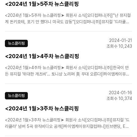
<2024년 1월>5주차 뉴스클리핑
<2024년 1월>5주차 뉴스클리핑➤ 회원사 소식[오디컴퍼니(주)]“난 뮤지컬
계 돈키호테, 포기 안 했더니 미국도 감동”[오디컴퍼니(주)]뮤지컬 '드라큘라'
10주년 맞아 지방 투어…대전·부산 공연 확정[㈜이엠케이뮤지컬컴퍼니]뮤지
컬 '마리 앙투아네트' 프로필 촬영 현장 공개[(주)연우무대]뮤지컬 '광염소나
2024-01-21
타' 3월 16일 개막...캐스팅 공개![..
뉴스클리핑
조회수 10,243
<2024년 1월>4주차 뉴스클리핑
<2024년 1월>4주차 뉴스클리핑➤ 회원사 소식[오디컴퍼니(주)]한국이 만
든 뮤지컬 ‘위대한 개츠비’… 토니상 노리며 美 무대 오른다[㈜이엠케이뮤지
컬컴퍼니]뮤지컬 '마리 앙투아네트' 10주년 기념 공연 상견례 현장 공개[(주)
쇼노트]뽀드윅 조정석·연드윅 유연석 귀환 “‘헤드윅’ 출연 확정”➤ 업계뉴스영
2024-01-16
화 넘어선 공연 시장...다양한 공연 선택하..
뉴스클리핑
조회수 10,374
<2024년 1월>3주차 뉴스클리핑
<2024년 1월>3주차 뉴스클리핑➤ 회원사 소식[오디컴퍼니(주)]뮤지컬 '드
라큘라' 넘버 5곡 뮤직비디오 공개[㈜이엠케이뮤지컬컴퍼니]린브랜딩, EMK
뮤지컬컴퍼니 손잡고 新 걸그룹 오디션 개최[㈜이엠케이뮤지컬컴퍼니]EMK,