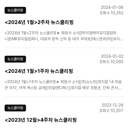
초등학생 대상 ‘시스터 액트 주니어’ 뮤지컬 워크숍 개최[㈜이엠케이뮤지컬컴
2024-01-08
퍼니]10주년 맞은 뮤지컬 '마리 앙투아네트' 내달..
뉴스클리핑
조회수 10,352
<2024년 1월>2주차 뉴스클리핑
<2024년 1월>2주차 뉴스클리핑➤ 회원사 소식[㈜이엠케이뮤지컬컴퍼
니]EMK뮤지컬컴퍼니, 대표작·창작 신작 등 대거 무대로[에스앤코(주)]뮤지컬
＜디어 에반 핸슨＞ 3월 아시아 초연…김성규, 박강현, 임규형 등 출연[에스
앤코(주)]뮤지컬 '스쿨 오브 락' 월드투어 개막 D-8, 리허설 영상 공개![(주)쇼
2024-01-02
플레이]뮤지컬 ‘디아길레프’, 3월 개막..
뉴스클리핑
조회수 10,092
<2024년 1월>1주차 뉴스클리핑
<2024년 1월>1주차 뉴스클리핑➤ 회원사 소식[(주)쇼노트]뮤지컬 '내 마음
은 무지', 아역 캐스팅 공개[(주)알앤디웍스]뮤지컬 배우 조형균, 단독 콘서트
＜HOME GROUND＞ 개최[(주)콘텐츠플래닝]콘텐츠플래닝 노재환 대표
문체부 장관 표창 수상➤ 업계뉴스[2024 라인업①]한눈에 보는 뮤지컬 기대
2023-12-26
작인터파크 올해 공연·티켓 거래액, 첫 ..
뉴스클리핑
조회수 10,207
<2023년 12월>4주차 뉴스클리핑