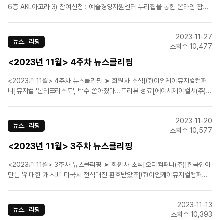
6층 AKL아고라 3) 참여신청 : 예술경영지원센터 누리집을 통한 온라인 참가
신청 => 온라인 참가신청 바로가기 4) 신청기간 : 2023년 11월 27일(월) ~
12월 4일(월) 17:00까지..
2023-11-27
뉴스클리핑
조회수 10,477
<2023년 11월> 4주차 뉴스클리핑
<2023년 11월> 4주차 뉴스클리핑 ➤ 회원사 소식[㈜이엠케이뮤지컬컴퍼
니]뮤지컬 '몬테크리스토', 박수 쏟아졌다...프리뷰 성료[에이치제이컬쳐(주)]
뮤지컬 '조선 이야기꾼 전기수', 6개 지방 투어 성황리 마무리[(주)쇼노트]송한
샘 쇼노트 프로듀서 "관객·배우 둘 다 원하는 작품이 '롱런' 포인트"[(주)알앤
2023-11-20
디웍스]뮤지컬 '더데빌:에..
뉴스클리핑
조회수 10,577
<2023년 11월> 3주차 뉴스클리핑
<2023년 11월> 3주차 뉴스클리핑 ➤ 회원사 소식[오디컴퍼니(주)]한국인이
만든 '위대한 개츠비' 미국서 전석매진 환호받았죠[㈜이엠케이뮤지컬컴퍼니]
김지원 대표 "K뮤지컬 제작능력 세계적…車·반도체 같은 효자상품 될 것"[㈜
이엠케이뮤지컬컴퍼니]뮤지컬 '레베카', 앙코르 공연 확정[(주)연우무대]10주
2023-11-13
년 뮤지컬 '여신님이 보고 계셔',..
뉴스클리핑
조회수 10,393