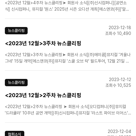
<2023년 12월>4주차 뉴스클리핑➤ 회원사 소식[(주)신시컴퍼니][공연소
식] 신시컴퍼니, 뮤지컬 '원스' 2025년 시즌 오디션 개최[에스앤코(주)]'알라
딘' 韓초연 주인공은? 에스앤코 2024 알짜배기 라인업[에스앤코(주)]뮤지컬
'오페라의 유령', 韓 피날레 대구 공연 22일 개막[(주)쇼노트]쇼노트, 2024년
2023-12-18
뮤지컬 라인업 공개…무엇을..
뉴스클리핑
조회수 10,490
<2023년 12월>3주차 뉴스클리핑
<2023년 12월>3주차 뉴스클리핑➤ 회원사 소식[(주)에이콤]뮤지컬 '겨울나
그네' 15일 개막[에스앤코(주)]뮤지컬 '스쿨 오브 락' 월드투어, 12월 21일 티
켓 오픈 확정[(주)알앤디웍스]방황하는 인간의 끝은...뮤지컬 '더데빌:파우스
트' 개막➤ 업계뉴스[2023결산] 세계가 반한 K-컬처…작품성 잡고 '해외로
2023-12-12
해외로'[2023 공연계] ..
뉴스클리핑
조회수 10,525
<2023년 12월>2주차 뉴스클리핑
<2023년 12월>2주차 뉴스클리핑 ➤ 회원사 소식[오디컴퍼니(주)]뮤지컬
'드라큘라' 10주년 공연 개막[(주)신시컴퍼니]뮤지컬 '라스트 파이브 이어스'
상견례…"솔직하고, 현실적"[㈜이엠케이뮤지컬컴퍼니]"K뮤지컬로 K관광 열
풍 이끈다"···관광공사·EMK뮤지컬컴퍼니 업무협약[㈜이엠케이뮤지컬컴퍼
2023-12-04
니]'베르사유의 장미' 뮤지컬 맛보기....
협회소식