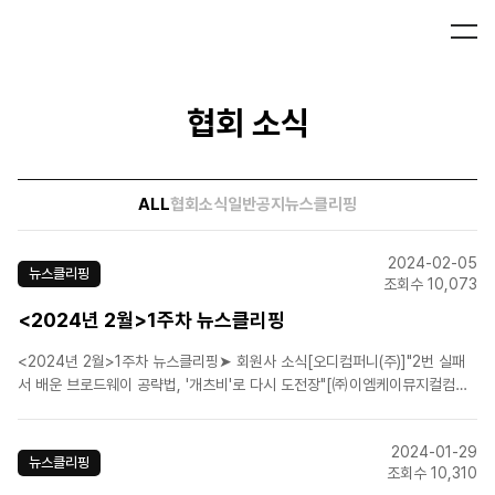
협회 소식
ALL
협회소식
일반공지
뉴스클리핑
2024-02-05
뉴스클리핑
조회수 10,073
<2024년 2월>1주차 뉴스클리핑
<2024년 2월>1주차 뉴스클리핑➤ 회원사 소식[오디컴퍼니(주)]"2번 실패
서 배운 브로드웨이 공략법, '개츠비'로 다시 도전장"[㈜이엠케이뮤지컬컴퍼
니]뮤지컬 ‘마리 앙투아네트’ 10주년 기념 공연 무빙 포스터 공개[라이브(주)]
뮤지컬 '마리퀴리', 여성과학기술인 후원 캠페인 진행[(주)마스트엔터테인먼
2024-01-29
트]뮤지컬 '노트르담 드 파리', 한국어버전..
뉴스클리핑
조회수 10,310