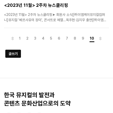
<2023년 11월> 2주차 뉴스클리핑
<2023년 11월> 2주차 뉴스클리핑➤ 회원사 소식[㈜이엠케이뮤지컬컴퍼
니]뮤지컬 '베르사유의 장미', 콘서트로 예열…옥주현·김지우 출연[㈜이엠케
이뮤지컬컴퍼니]부산에 상륙한 뮤지컬 '시스터 액트', 화려한 개막[(주)연우무
대]10주년 뮤지컬 '여신님이 보고 계셔', 마포아트센터 추가 공연[에스앤코
(주)]'오페라의 유령' 대구 찾아간다..11월 2..
1
2
3
4
5
6
7
8
9
10
글쓰기
한국 뮤지컬의 발전과
콘텐츠 문화산업으로의 도약