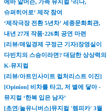
에바 알머슨, 가족 뮤지컬 ‘리나, 
슈퍼히어로’ 제작 참여
‘제작극장 전환 5년차’ 세종문화회관, 
내년 27개 작품·226회 공연 마련
[리뷰/매일경제 구정근 기자]
장영실이 
다빈치의 스승이라면? 대담한 상상력의 
K-뮤지컬
[리뷰/아트인사이트 컬처리스트 이진]
[Opinion] 비차를 타고, 저 별에 닿아 - 
뮤지컬 ‘한복 입은 남자’
[초연/놀유니버스]
뮤지컬
 '렘피카' 3월 