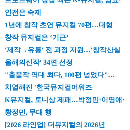
브로드웨이 정점 찍은 K-뮤지컬, 암표·
안전은 숙제 
1년에 창작 초연 뮤지컬 70편…대형 
창작 뮤지컬은 ‘기근’
'제작→유통' 전 과정 지원…'창작산실 
올해의신작' 34편 선정
"출품작 역대 최다, 100편 넘었다"…
치열해진 '한국뮤지컬어워즈
K뮤지컬, 토니상 제패…박정민·이영애·
황정민, 무대 행
[2026 라인업] 더뮤지컬의 2026년 