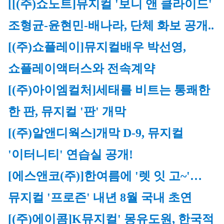
[[(주)쇼노트]
뮤지컬
 '보니 앤 클라이드' 
조형균-윤현민-배나라, 단체 화보 공개..
[(주)쇼플레이]
뮤지컬
배우 박선영, 
쇼플레이
액터스와 전속계약
[(주)아이엠컬처]
세태를 비트는 통쾌한 
한 판, 
뮤지컬
 '판' 개막
[(주)알앤디웍스]
개막 D-9, 
뮤지컬
'이터니티' 연습실 공개!
[에스앤코(주)]
한여름에 '렛 잇 고~'…
뮤지컬
 '프로즌' 내년 8월 국내 초연
[(주)에이콤]
K
뮤지컬
' 몽유도원, 한국적 