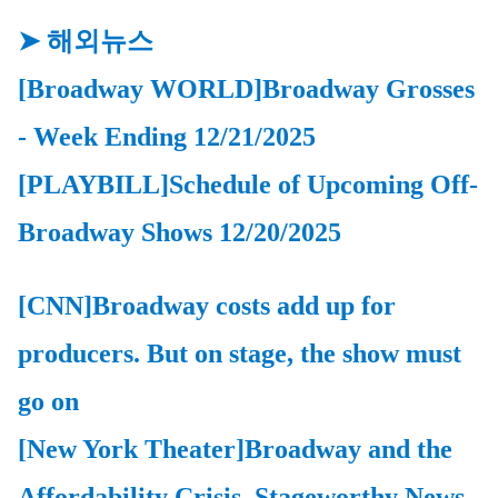
➤ 해외뉴스
[Broadway WORLD]
Broadway Grosses 
- Week Ending 
12/21/2025
[PLAYBILL]
Schedule of Upcoming Off-
Broadway Shows 12/20/2025
[CNN]Broadway costs add up for 
producers. But on stage, the show must 
go on
[
New York Theater
]
Broadway and the 
Affordability Crisis. Stageworthy News 