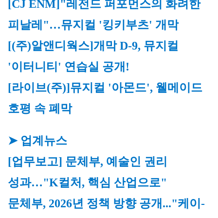
[CJ ENM]
"레전드 퍼포먼스의 화려한 
피날레"…
뮤지컬
 '킹키부츠' 개막
[(주)알앤디웍스]
개막 D-9, 
뮤지컬
'이터니티' 연습실 공개!
[라이브(주)]
뮤지컬
 '아몬드', 웰메이드 
호평 속 폐막
➤ 업계뉴스
[업무보고] 문체부, 예술인 권리 
성과…"K컬처, 핵심 산업으로"
문체부, 2026년 정책 방향 공개..."케이-