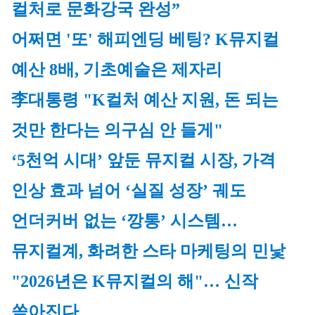
컬처로 문화강국 완성”
어쩌면 '또' 해피엔딩 베팅? K뮤지컬 
예산 8배, 기초예술은 제자리
李대통령 "K컬처 예산 지원, 돈 되는 
것만 한다는 의구심 안 들게"
‘5천억 시대’ 앞둔 뮤지컬 시장, 가격 
인상 효과 넘어 ‘실질 성장’ 궤도
언더커버 없는 ‘깡통’ 시스템…
뮤지컬계, 화려한 스타 마케팅의 민낯
"2026년은 K뮤지컬의 해"… 신작 
쏟아진다