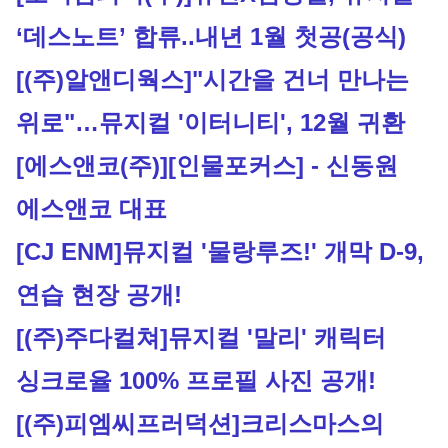
‘데스노트’ 합류..내년 1월 첫공(공식)
[(주)알앤디웍스]
"시간을 건너 만나는 
위로"…뮤지컬 '이터니티', 12월 귀환
[에스앤코(주)]
[인물포커스] - 신동원 
에스앤코 대표
[CJ ENM]
뮤지컬 '물랑루즈!' 개막 D-9, 
연습 현장 공개!
[(주)주다컬쳐]
뮤지컬 '말리' 캐릭터 
싱크로율 100% 프로필 사진 공개!
[(주)피엠씨프러덕션]
크리스마스의 