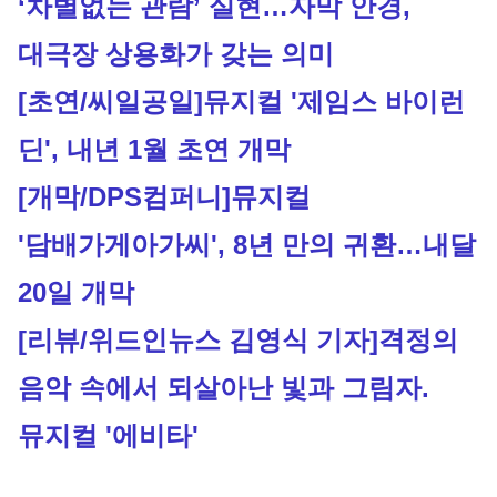
‘차별없는 관람’ 실현…자막 안경, 
대극장 상용화가 갖는 의미
[초연/씨일공일]
뮤지컬 '제임스 바이런 
딘', 내년 1월 초연 개막
[개막/DPS컴퍼니]
뮤지컬 
'담배가게아가씨', 8년 만의 귀환…내달 
20일 개막
[리뷰/위드인뉴스 김영식 기자]
격정의 
음악 속에서 되살아난 빛과 그림자. 
뮤지컬 '에비타'