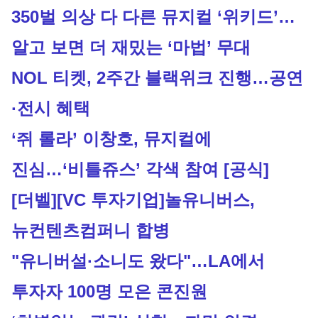
350벌 의상 다 다른 뮤지컬 ‘위키드’…
알고 보면 더 재밌는 ‘마법’ 무대
NOL 티켓, 2주간 블랙위크 진행…공연
·전시 혜택
‘쥐 롤라’ 이창호, 뮤지컬에 
진심…‘비틀쥬스’ 각색 참여 [공식]
[더벨][VC 투자기업]놀유니버스, 
뉴컨텐츠컴퍼니 합병
"유니버설·소니도 왔다"…LA에서 
투자자 100명 모은 콘진원