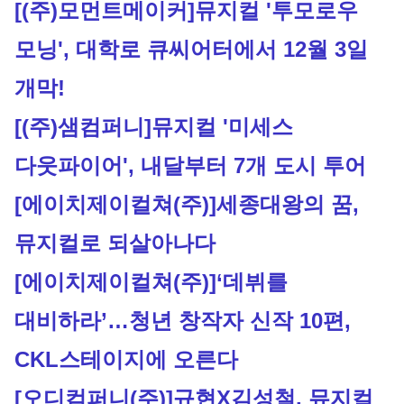
[(주)모먼트메이커]
뮤지컬 '투모로우 
모닝', 대학로 큐씨어터에서 12월 3일 
개막!
[(주)샘컴퍼니]
뮤지컬 '미세스 
다웃파이어', 내달부터 7개 도시 투어
[에이치제이컬쳐(주)]
세종대왕의 꿈, 
뮤지컬로 되살아나다
[에이치제이컬쳐(주)]
‘데뷔를 
대비하라’…청년 창작자 신작 10편, 
CKL스테이지에 오른다
[오디컴퍼니(주)]
규현X김성철, 뮤지컬 