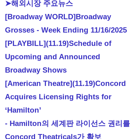
➤해외시장 주요뉴스
[Broadway WORLD]
Broadway 
Grosses - Week Ending 11/16/2025
[PLAYBILL](11.19)Schedule of 
Upcoming and Announced 
Broadway Shows
[American Theatre](11.19)Concord 
Acquires Licensing Rights for 
‘Hamilton’
- Hamilton의 세계판 라이선스 권리를 
Concord Theatricals가 확보