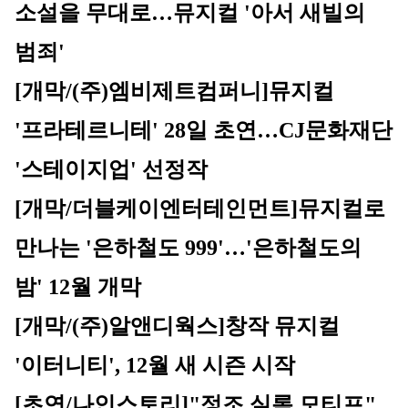
소설을 무대로…뮤지컬 '아서 새빌의 
범죄'
[개막/(주)엠비제트컴퍼니]
뮤지컬 
'프라테르니테' 28일 초연…CJ문화재단 
'스테이지업' 선정작
[개막/더블케이엔터테인먼트]
뮤지컬로 
만나는 '은하철도 999'…'은하철도의 
밤' 12월 개막
[개막/(주)알앤디웍스]
창작 뮤지컬 
'이터니티', 12월 새 시즌 시작
[초연/나인스토리]
"정조 실록 모티프" 