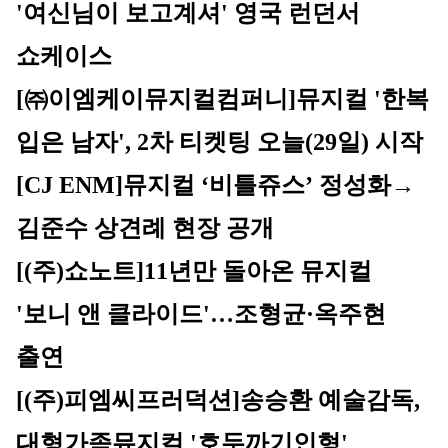
'여신님이 보고계셔' 영국 런던서 
쇼케이스
[㈜이엠케이뮤지컬컴퍼니]
뮤지컬 '한복 
입은 남자', 2차 티켓팅 오늘(29일) 시작
[CJ ENM]
뮤지컬 ‘비틀쥬스’ 정성화→
김준수 상견례 현장 공개
[(주)쇼노트]
11년만 돌아온 뮤지컬 
'보니 앤 클라이드'…조형균·옥주현 
출연
[(주)피엠씨프러덕션]
송승환 예술감독, 
대형가족뮤지컬 '호두까기인형' 