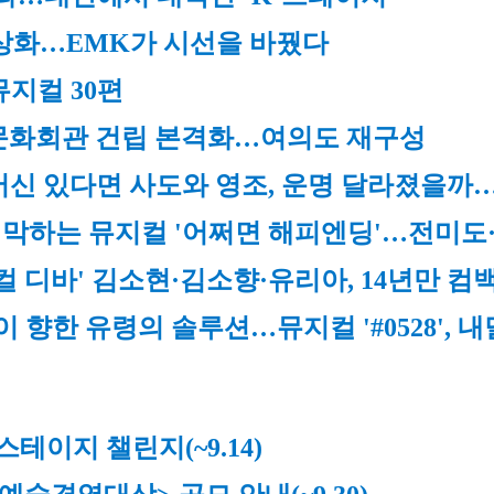
상화…EMK가 시선을 바꿨다
뮤지컬 30편
종문화회관 건립 본격화…여의도 재구성
신 있다면 사도와 영조, 운명 달라졌을까…
개막하는 뮤지컬 '어쩌면 해피엔딩'…전미도·
컬 디바' 김소현·김소향·유리아, 14년만 컴
향한 유령의 솔루션…뮤지컬 '#0528', 내
 스테이지 챌린지
(~9.14)