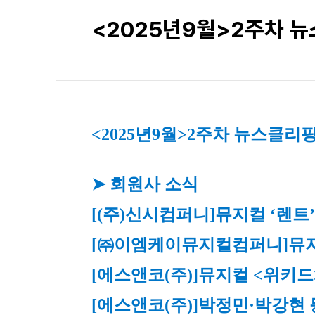
<2025년9월>2주차 
<2025년9월>2주차 뉴스클리
➤ 회원사 소식
[(주)신시컴퍼니]
뮤지컬 ‘렌트
[㈜이엠케이뮤지컬컴퍼니]
뮤지
[에스앤코(주)]
뮤지컬 <위키드>
[에스앤코(주)]
박정민·박강현 등