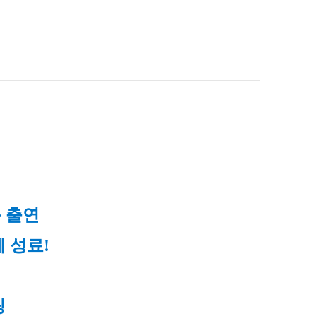
등 출연
에 성료!
팅