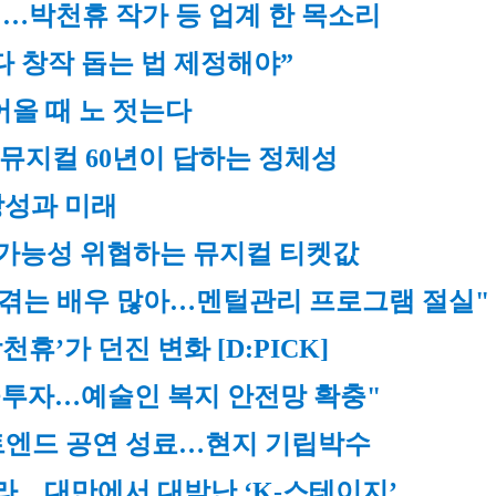
…박천휴 작가 등 업계 한 목소리
 창작 돕는 법 제정해야”
어올 때 노 젓는다
 뮤지컬 60년이 답하는 정체성
장성과 미래
속가능성 위협하는 뮤지컬 티켓값
감 겪는 배우 많아…멘털관리 프로그램 절실"
휴’가 던진 변화 [D:PICK]
중투자…예술인 복지 안전망 확충"
스트엔드 공연 성료…현지 기립박수
라…대만에서 대박난 ‘K-스테이지’