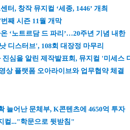
터, 창작 뮤지컬 ‘세종, 1446’ 개최
7번째 시즌 11월 개막
온 ‘노트르담 드 파리’…20주년 기념 내한
 낫 디스터브', 108회 대장정 마무리
음과 진심을 알린 제작발표회, 뮤지컬 '미세스 
 영상 플랫폼 오아라이브와 업무협약 체결
확 늘어난 문체부, K콘텐츠에 4650억 투자
컬..."학문으로 뒷받침"