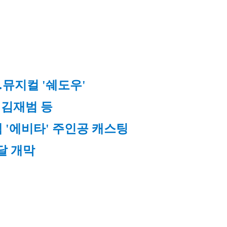
뮤지컬 '쉐도우'
김재범 등 
백 '에비타' 주인공 캐스팅
달 개막