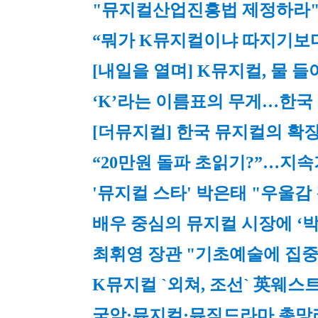
"뮤지컬산업진흥법 제정하라"
“뭐가 K뮤지컬이냐 따지기보다
[내일을 열며] K뮤지컬, 물 들
‘K’라는 이름표의 무게…한국
[더뮤지컬] 한국 뮤지컬의 확
“20만원 돌파 초읽기?”…지
'뮤지컬 스타' 박은태 "우울
배우 중심의 뮤지컬 시장에 ‘박천
최휘영 장관 "기초예술에 집
K뮤지컬 `외쳐, 조선` 英웨
국악·뮤지컬·뮤직드라마 총망