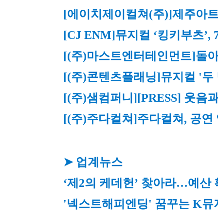
[에이치제이컬쳐(주)]
제주아트센
[CJ ENM]
뮤지컬 ‘킹키부츠’, 
[(주)마스트엔터테인먼트]
돌아
[(주)콘텐츠플래닝]
뮤지컬 '두
[(주)샘컴퍼니]
[PRESS] 웃
[(주)주다컬쳐]
주다컬쳐, 공연
➤ 업계뉴스
‘제2의 케데헌’ 찾아라…예산 
'넥스트해피엔딩' 꿈꾸는 K뮤지