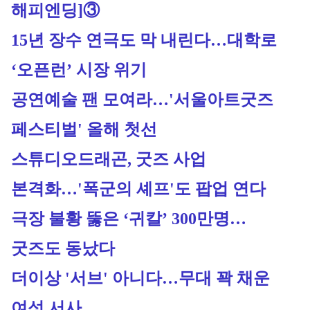
해피엔딩]③
15년 장수 연극도 막 내린다…대학로 
‘오픈런’ 시장 위기
공연예술 팬 모여라…'서울아트굿즈 
페스티벌' 올해 첫선
스튜디오드래곤, 굿즈 사업 
본격화…'폭군의 셰프'도 팝업 연다
극장 불황 뚫은 ‘귀칼’ 300만명… 
굿즈도 동났다
더이상 '서브' 아니다…무대 꽉 채운 
여성 서사