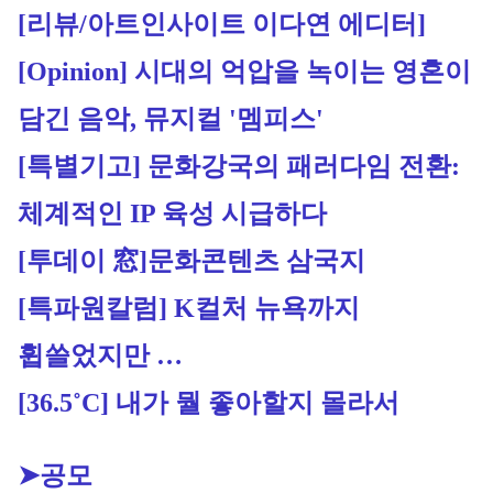
[리뷰/아트인사이트 이다연 에디터]
[Opinion] 시대의 억압을 녹이는 영혼이 
담긴 음악, 뮤지컬 '멤피스' 
[특별기고] 문화강국의 패러다임 전환: 
체계적인 IP 육성 시급하다
[투데이 窓]문화콘텐츠 삼국지
[특파원칼럼] K컬처 뉴욕까지 
휩쓸었지만 …
[36.5˚C] 내가 뭘 좋아할지 몰라서
➤공모