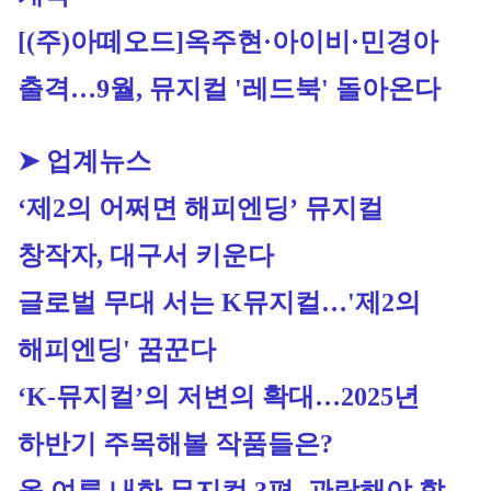
[(주)아떼오드]
옥주현·아이비·민경아 
출격…9월, 뮤지컬 '레드북' 돌아온다
➤ 업계뉴스
‘제2의 어쩌면 해피엔딩’ 뮤지컬 
창작자, 대구서 키운다
글로벌 무대 서는 K뮤지컬…'제2의 
해피엔딩' 꿈꾼다
‘K-뮤지컬’의 저변의 확대…2025년 
하반기 주목해볼 작품들은?