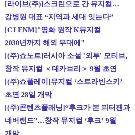
[라이브(주)]
스크린으로 간 뮤지컬…
강병원 대표 “지역과 세대 잇는다”
[CJ ENM]
"영화 원작 K뮤지컬 
2030년까지 해외 무대에"
[(주)쇼노트]
러시아 소설 '외투' 모티브, 
창작 뮤지컬 ＜데카브리＞ 9월 초연
[(주)쇼플레이]
뮤지컬 ‘스트라빈스키’ 
초연 28일 개막
[(주)콘텐츠플래닝]
“후크가 본 피터팬과 
네버랜드”…창작 뮤지컬 ‘후크’ 9월 
개막