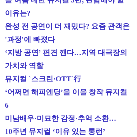
올 여름 내한 뮤지컬 3편, 관람해야 할 
이유는?
완성 전 공연이 더 재밌다? 요즘 관객은 
'과정'에 빠졌다
‘지방 공연’ 편견 깬다…지역 대극장의 
가치와 역할
뮤지컬 `스크린·OTT`行
‘어쩌면 해피엔딩’을 이을 창작 뮤지컬 
6
미남배우·미묘한 감정·추억 소환… 
10주년 뮤지컬 ‘이유 있는 롱런’