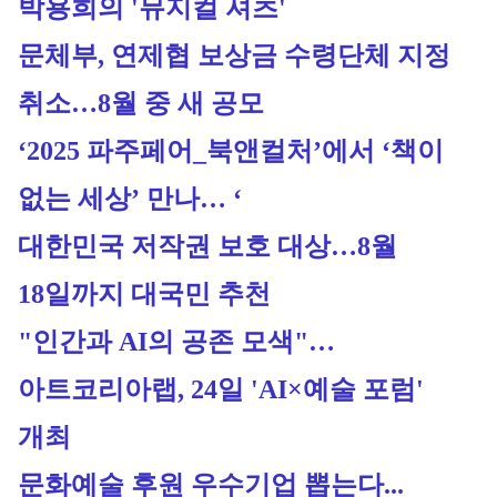
박용희의 '뮤지컬 셔츠'
문체부, 연제협 보상금 수령단체 지정 
취소…8월 중 새 공모
‘2025 파주페어_북앤컬처’에서 ‘책이 
없는 세상’ 만나… ‘
대한민국 저작권 보호 대상…8월 
18일까지 대국민 추천
"인간과 AI의 공존 모색"…
아트코리아랩, 24일 'AI×예술 포럼' 
개최
문화예술 후원 우수기업 뽑는다...