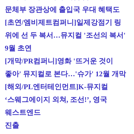
문체부 장관상에 출입국 우대 혜택도
[초연/엠비제트컴퍼니]
일제강점기 링 
위에 선 두 복서…뮤지컬 '조선의 복서' 
9월 초연
[개막/PR컴퍼니]
영화 '뜨거운 것이 
좋아' 뮤지컬로 본다…'슈가' 12월 개막
[해외/PL엔터테인먼트]
K-뮤지컬 
‘스웨그에이지 외쳐, 조선!’, 영국 
웨스트엔드 
진출