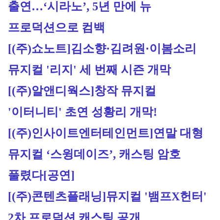
출연…‘시라노’, 5년 만에 뉴 
프로덕션으로 컴백
[(주)쇼노트]
김소향·김려원·이봄소리 
뮤지컬 '리지' 세 번째 시즌 개막
[(주)알앤디웍스]
창작 뮤지컬 
'이터니티' 초연 성황리 개막!
[(주)인사이트엔터테인먼트]
연말 대형 
뮤지컬 ‘스윙데이즈’, 캐스팅 암호 
풀렸다[공연]
[(주)콘텐츠플래닝]
뮤지컬 '뱀프X헌터' 
2차 프로덕션 캐스팅 공개