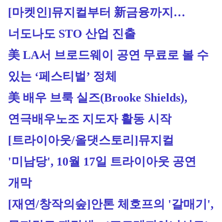
[마켓인]뮤지컬부터 新금융까지…
너도나도 STO 산업 진출
美 LA서 브로드웨이 공연 무료로 볼 수 
있는 ‘페스티벌’ 정체
美 배우 브룩 실즈(Brooke Shields), 
연극배우노조 지도자 활동 시작
[트라이아웃/올댓스토리]
뮤지컬 
'미남당', 10월 17일 트라이아웃 공연 
개막
[재연/창작의숲]
안톤 체호프의 '갈매기', 