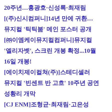
20주년…홍광호·신성록·최재림
[(주)신시컴퍼니]
14년 만에 귀환…
뮤지컬 '틱틱붐' 메인 포스터 공개
[㈜이엠케이뮤지컬컴퍼니]
뮤지컬 
'엘리자벳', 스크린 개봉 확정...10월 
16일 개봉!
[에이치제이컬쳐(주)]
스테디셀러 
뮤지컬 '빈센트 반 고흐' 10주년 공연 
성황리 개막
[CJ ENM]
조형균·최재림·고은성 