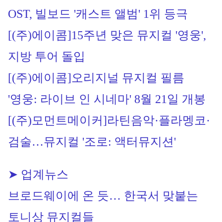
OST, 빌보드 '캐스트 앨범' 1위 등극
[(주)에이콤]
15주년 맞은 
뮤지컬
 '영웅', 
지방 투어 돌입
[(주)에이콤]
오리지널 
뮤지컬
 필름 
'영웅: 라이브 인 시네마' 8월 21일 개봉
[(주)모먼트메이커]
라틴음악·플라멩코·
검술…
뮤지컬
 '조로: 액터뮤지션'
➤ 업계뉴스
브로드웨이에 온 듯… 한국서 맞붙는 
토니상 뮤지컬들