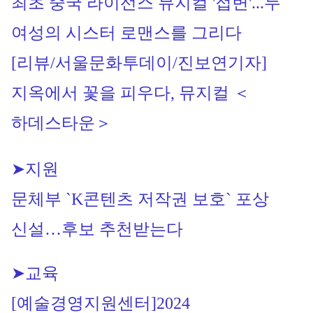
최초 중국 라이선스 뮤지컬 '접변'...두 
여성의 시스터 로맨스를 그리다
[리뷰/서울문화투데이/진보연기자] 
지옥에서 꽃을 피우다, 뮤지컬 ＜
하데스타운＞
➤지원
문체부 `K콘텐츠 저작권 보호` 포상 
신설…후보 추천받는다
➤교육
[예술경영지원센터]2024