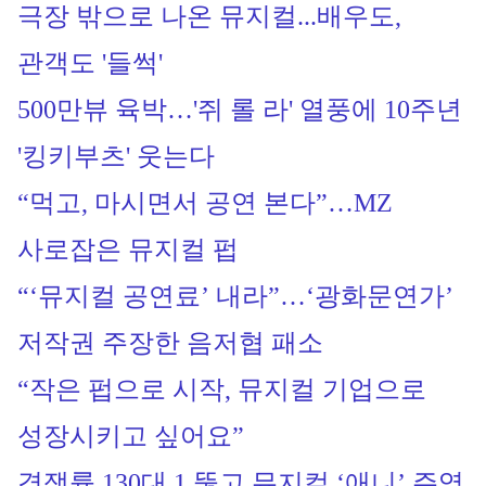
극장 밖으로 나온 뮤지컬...배우도, 
관객도 '들썩'
500만뷰 육박…'쥐 롤 라' 열풍에 10주년 
'킹키부츠' 웃는다
“먹고, 마시면서 공연 본다”…MZ 
사로잡은 뮤지컬 펍 
“‘뮤지컬 공연료’ 내라”…‘광화문연가’ 
저작권 주장한 음저협 패소
“작은 펍으로 시작, 뮤지컬 기업으로 
성장시키고 싶어요” 
경쟁률 130대 1 뚫고 뮤지컬 ‘애니’ 주역 