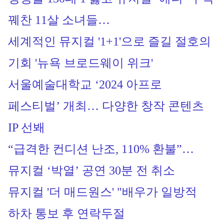
꿰찬 11살 소녀들…
세계적인 뮤지컬 '1+1'으로 즐길 절호의 
기회 '뉴욕 브로드웨이 위크'
서울예술대학교 ‘2024 아프로 
페스티벌’ 개최… 다양한 창작 콘텐츠 
IP 선봬
“급격한 컨디션 난조, 110% 환불”…
뮤지컬 ‘박열’ 공연 30분 전 취소
뮤지컬 '더 매드원스' "배우가 일방적 
하차 통보 후 연락두절