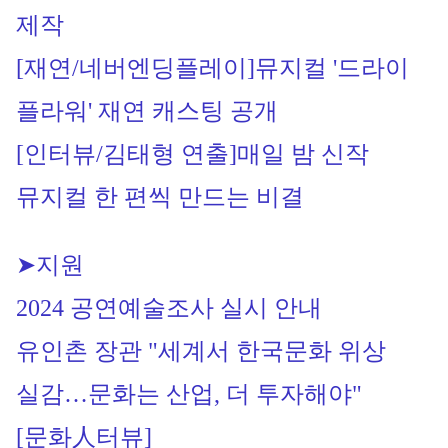
제작
[재연/네버엔딩플레이]
뮤지컬 '드라이
플라워' 재연 캐스팅 공개
[인터뷰/김태형 연출]
매일 밤 신작 
뮤지컬
 한 편씩 
만드는
 비결
➤지원
2024 공연예술조사 실시 안내
유인촌 장관 "세계서 한국문화 위상 
실감…문화는 산업, 더 투자해야"
[문화人터뷰]