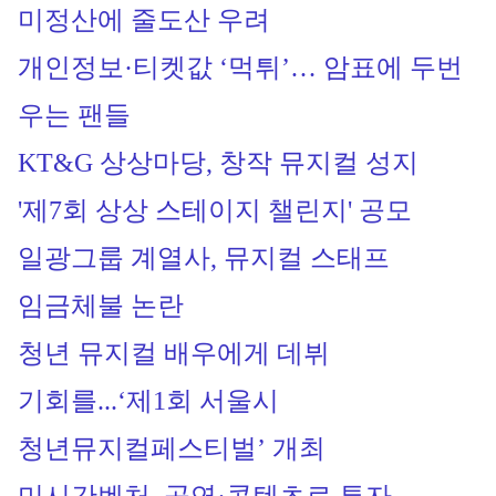
미정산에 줄도산 우려
개인정보·티켓값 ‘먹튀’… 암표에 두번 
우는 팬들
KT&G 상상마당, 창작 뮤지컬 성지 
'제7회 상상 스테이지 챌린지' 공모
일광그룹 계열사, 뮤지컬 스태프 
임금체불 논란
청년 뮤지컬 배우에게 데뷔 
기회를...‘제1회 서울시 
청년뮤지컬페스티벌’ 개최