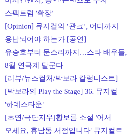
미시간벤처, 공연·콘텐츠로 투자 
스펙트럼 '확장
'
[Opinion] 뮤지컬의 ‘관크’, 어디까지 
용납되어야 하는가 [공연]
유승호부터 문소리까지…스타 배우들, 
8월 연극계 달군다
[리뷰/뉴스컬처/박보라 칼럼니스트]
[박보라의 Play the Stage] 36. 뮤지컬 
'하데스타운'
[초연/극단지우]
황보름 소설 '어서
오세요, 휴남동 서점입니다' 뮤지컬로