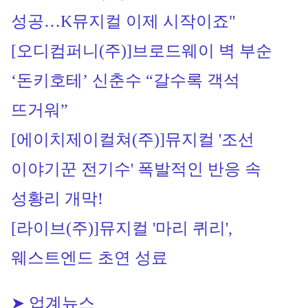
성공…K뮤지컬 이제 시작이죠"
[오디컴퍼니(주)]
브로드웨이 벽 부순 
‘돈키호테’ 신춘수 “갈수록 객석 
뜨거워”
[에이치제이컬쳐(주)]
뮤지컬 '조선 
이야기꾼 전기수' 폭발적인 반응 속 
성황리 개막!
[라이브(주)]
뮤지컬 '마리 퀴리', 
웨스트엔드 초연 성료
➤ 업계뉴스