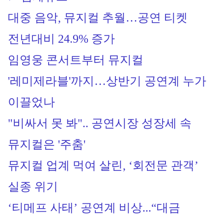
대중 음악, 뮤지컬 추월…공연 티켓 
전년대비 24.9% 증가
임영웅 콘서트부터 뮤지컬 
'레미제라블'까지…상반기 공연계 누가 
이끌었나
"비싸서 못 봐".. 공연시장 성장세 속 
뮤지컬은 '주춤'
뮤지컬 업계 먹여 살린, ‘회전문 관객’ 
실종 위기
‘티메프 사태’ 공연계 비상...“대금 