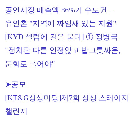
공연시장 매출액 86%가 수도권…
유인촌 "지역에 짜임새 있는 지원"
[KYD 셀럽에 길을 묻다] ① 정병국 
"정치판 다름 인정않고 밥그릇싸움, 
문화로 풀어야"
➤공모
[KT&G상상마당]
제7회 상상 스테이지 
챌린지