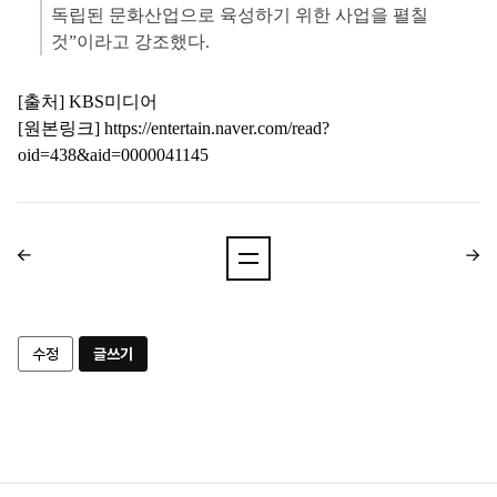
독립된 문화산업으로 육성하기 위한 사업을 펼칠
것”이라고 강조했다.
[출처] KBS미디어
[원본링크]
https://entertain.naver.com/read?
oid=438&aid=0000041145
수정
글쓰기