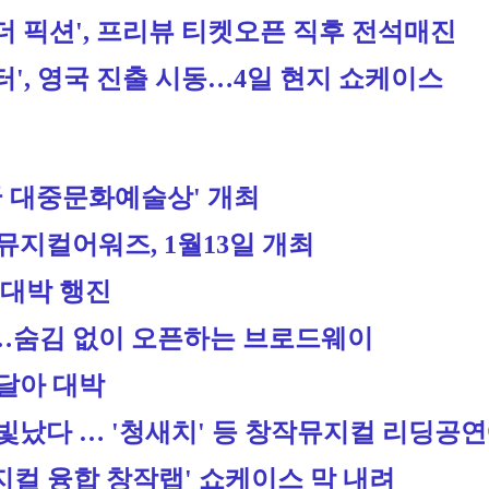
더 픽션', 프리뷰 티켓오픈 직후 전석매진
', 영국 진출 시동…4일 현지 쇼케이스
민국 대중문화예술상' 개최
지컬어워즈, 1월13일 개최
 대박 행진
…숨김 없이 오픈하는 브로드웨이
달아 대박
났다 … '청새치' 등 창작뮤지컬 리딩공연에
컬 융합 창작랩' 쇼케이스 막 내려