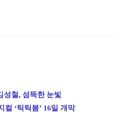
김성철, 섬뜩한 눈빛
 ‘틱틱붐’ 16일 개막