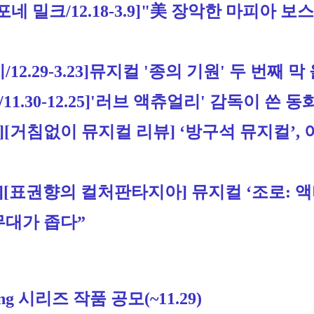
 밀크/12.18-3.9]"美 장악한 마피아 보
.29-3.23]
뮤지컬 '종의 기원' 두 번째 막
30-12.25]
'러브 액츄얼리' 감독이 쓴 동
][거침없이 뮤지컬 리뷰]
 ‘방구석 뮤지컬’,
]
[표권향의 컬처판타지아] 뮤지컬 ‘조로: 액터
무대가 좁다”
ng 시리즈 작품 공모
(~11.29)