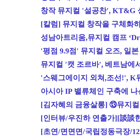
창작 뮤지컬 '설공찬', KT&
[칼럼] 뮤지컬 창작을 구체화하
성남아트리움,뮤지컬 캠프 ‘Dream
'평점 9.9점' 뮤지컬 오즈, 일
뮤지컬 '캣 조르바', 베트남에
'스웨그에이지 외쳐,조선!', K
아시아 IP 밸류체인 구축에 
[김자혜의 금융살롱] ⑬뮤지컬
[인터뷰/우진하 연출가][談談한 만
[초연/면면면/국립정동극장/12.1