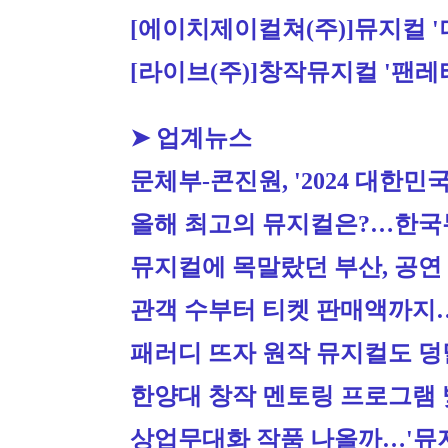
[에이치제이컬쳐(주)]
뮤지컬 '
[라이브(주)]
창작뮤지컬 '팬레터
➤ 업계뉴스
문체부-콘진원, '2024 대한
올해 최고의 뮤지컬은?…한국뮤
뮤지컬에 목말랐던 부산, 공연
관객 수부터 티켓 판매액까지
패러디 뜨자 원작 뮤지컬도 덩
한양대 창작 멘토링 프로그램 빛
상업무대화 작품 나올까…'뮤지