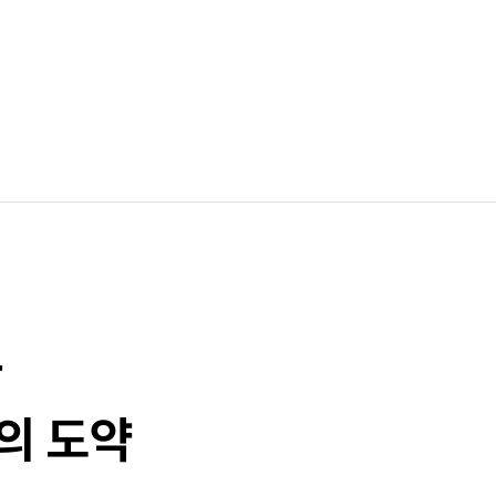
과
의 도약