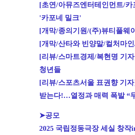
[초연/아뮤즈엔터테인먼트/카포네
'카포네 밀크'
[개막/종의기원/(주)뷰티풀웨이/12
[개막/산타와 빈양말/컬처마인/11.
[리뷰/스마트경제/복현명 기자
청년들
[리뷰/스포츠서울 표권향 기자
받는다!…열정과 매력 폭발 “
➤공모
2025 국립정동극장 세실 창작i