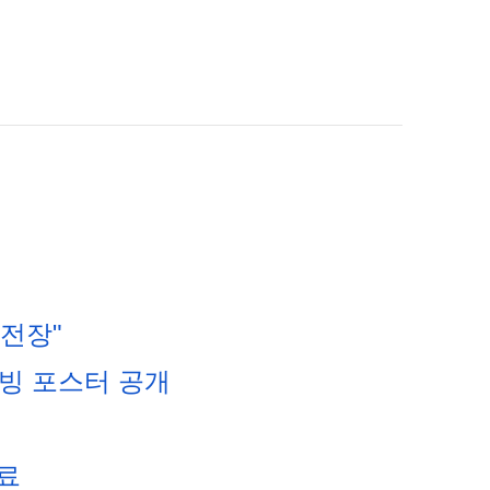
도전장"
무빙 포스터 공개
성료