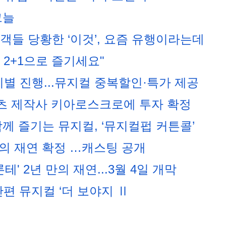
그늘
객들 당황한 ‘이것’, 요즘 유행이라는데
 2+1으로 즐기세요"
분기별 진행...뮤지컬 중복할인·특가 제공
츠 제작사 키아로스크로에 투자 확정
께 즐기는 뮤지컬, ‘뮤지컬펍 커튼콜’
만의 재연 확정 …캐스팅 공개
' 2년 만의 재연...3월 4일 개막
단편 뮤지컬 ‘더 보야지 Ⅱ