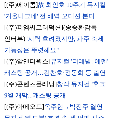
[(주)에이콤]
故 최인호 10주기 뮤지컬 
'겨울나그네' 전 배역 오디션 본다
[(주)피엠씨프러덕션](송승환감독 
인터뷰)
"시력 흐려졌지만, 파주 축제 
가능성은 뚜렷해요"
[(주)알앤디웍스]
뮤지컬 '더데빌: 에덴' 
캐스팅 공개…김찬호·정동화 등 출연
[(주)콘텐츠플래닝]
창작 뮤지컬 '후크' 
9월 개막...캐스팅 공개
[(주)아떼오드]
옥주현→박진주 열연 