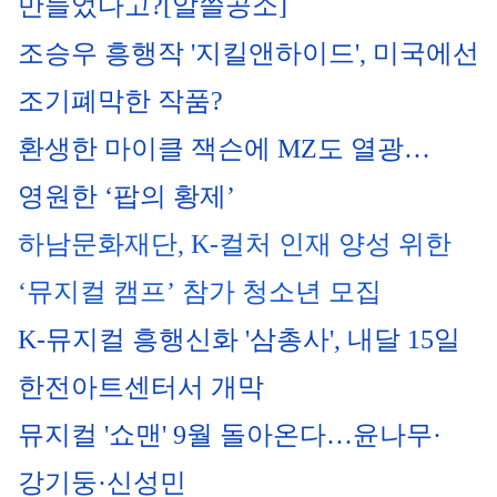
만들었다고?[알쓸공소]
조승우 흥행작 '지킬앤하이드', 미국에선 
조기폐막한 작품?
환생한 마이클 잭슨에 MZ도 열광…
영원한 ‘팝의 황제’
하남문화재단, K-컬처 인재 양성 위한 
‘뮤지컬 캠프’ 참가 청소년 모집
K-뮤지컬 흥행신화 '삼총사', 내달 15일 
한전아트센터서 개막
뮤지컬 '쇼맨' 9월 돌아온다…윤나무·
강기둥·신성민