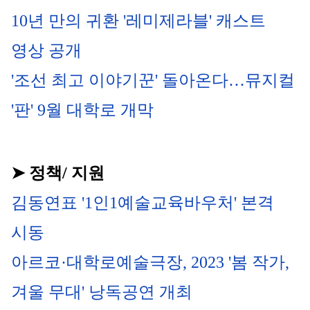
10년 만의 귀환 '레미제라블' 캐스트 
영상 공개
'조선 최고 이야기꾼' 돌아온다…뮤지컬 
'판' 9월 대학로 개막
➤ 정책/ 지원
김동연표 '1인1예술교육바우처' 본격 
시동
아르코·대학로예술극장, 2023 '봄 작가, 
겨울 무대' 낭독공연 개최