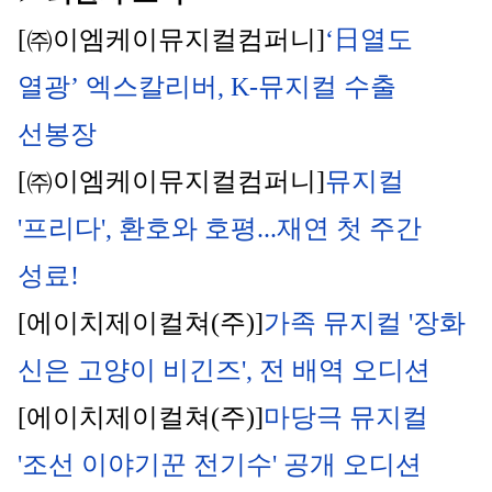
[㈜이엠케이뮤지컬컴퍼니]
‘日열도 
열광’ 엑스칼리버, K-뮤지컬 수출 
선봉장
[㈜이엠케이뮤지컬컴퍼니]
뮤지컬 
'프리다', 환호와 호평...재연 첫 주간 
성료!
[에이치제이컬쳐(주)]
가족 뮤지컬 '장화 
신은 고양이 비긴즈', 전 배역 오디션
[에이치제이컬쳐(주)]
마당극 뮤지컬 
'조선 이야기꾼 전기수' 공개 오디션