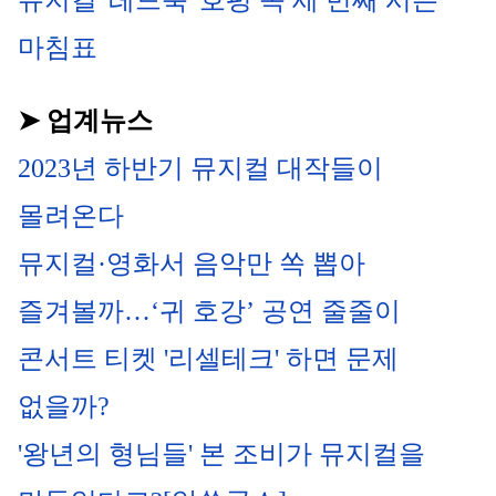
뮤지컬 '레드북' 호평 속 세 번째 시즌 
마침표
➤ 업계뉴스
2023년 하반기 뮤지컬 대작들이 
몰려온다
뮤지컬·영화서 음악만 쏙 뽑아 
즐겨볼까…‘귀 호강’ 공연 줄줄이
콘서트 티켓 '리셀테크' 하면 문제 
없을까?
'왕년의 형님들' 본 조비가 뮤지컬을 