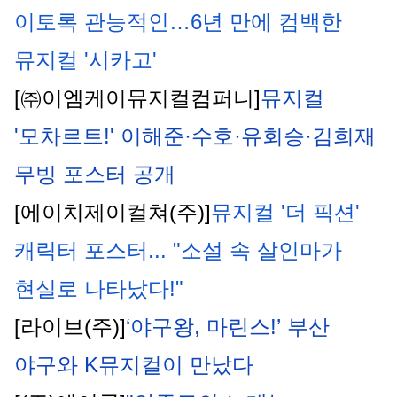
이토록 관능적인…6년 만에 컴백한 
뮤지컬 '시카고'
[㈜이엠케이뮤지컬컴퍼니]
뮤지컬 
'모차르트!' 이해준·수호·유회승·김희재 
무빙 포스터 공개
[에이치제이컬쳐(주)]
뮤지컬 '더 픽션' 
캐릭터 포스터... "소설 속 살인마가 
현실로 나타났다!"
[라이브(주)]
‘야구왕, 마린스!’ 부산 
야구와 K뮤지컬이 만났다