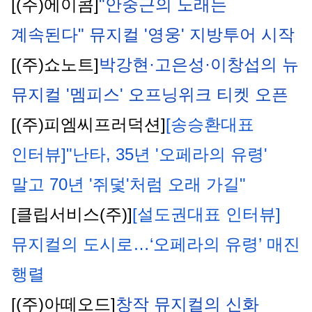
[(주)에이콤]
"안중근의 노래는 
계속된다" 뮤지컬 '영웅' 지방투어 시작
[(주)쇼노트]
박강현·고은성·이창섭의 뉴 
뮤지컬 '멤피스' 오프닝위크 티켓 오픈
[(주)피엠씨프러덕션]
[송승환대표 
인터뷰]"난타, 35년 '오페라의 유령' 
말고 70년 '쥐덫'처럼 오래 가길"
[클립서비스(주)]
[설도권대표 인터뷰] 
뮤지컬의 도시로…‘오페라의 유령’ 매진 
행렬
[(주)아떼오드]
창작 뮤지컬의 신화 