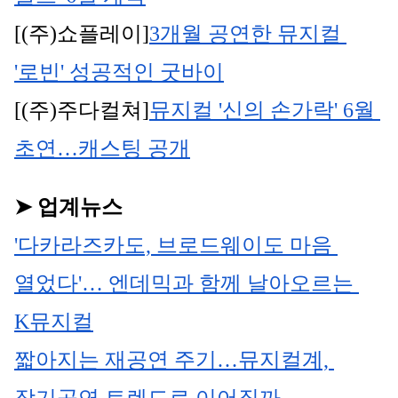
[(주)쇼플레이]
3개월 공연한 뮤지컬 
'로빈' 성공적인 굿바이
[(주)주다컬쳐]
뮤지컬 '신의 손가락' 6월 
초연…캐스팅 공개
➤ 업계뉴스
'다카라즈카도, 브로드웨이도 마음 
열었다'… 엔데믹과 함께 날아오르는 
K뮤지컬
짧아지는 재공연 주기…뮤지컬계, 