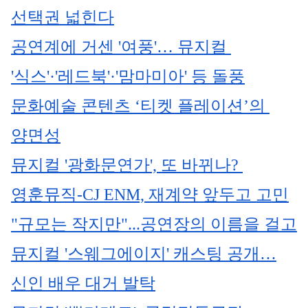
선택권 넓힌다
공연계에 거센 '여풍'… 뮤지컬 
'식스'·'레드북'·'맘마미아' 등 돌풍
문화예술 콘텐츠 ‘티켓 플레이션’의 
양면성
뮤지컬 '광화문연가', 또 바뀌나? 
영훈뮤직-CJ ENM, 재계약 앞두고 고민
"규모는 작지만"...공연장의 이름을 걸고
뮤지컬 '스웨그에이지' 캐스팅 공개…
신인 배우 대거 발탁