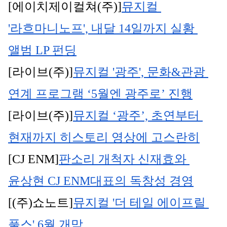
[에이치제이컬쳐(주)]
뮤지컬 
'라흐마니노프', 내달 14일까지 실황 
앨범 LP 펀딩
[라이브(주)]
뮤지컬 '광주', 문화&관광 
연계 프로그램 ‘5월엔 광주로’ 진행
[라이브(주)]
뮤지컬 ‘광주’, 초연부터 
현재까지 히스토리 영상에 고스란히
[CJ ENM]
판소리 개척자 신재효와 
윤상현 CJ ENM대표의 독창성 경영
[(주)쇼노트]
뮤지컬 '더 테일 에이프릴 
풀스' 6월 개막