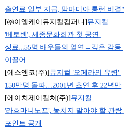
출연료 일부 지급, 맘마미아 롱런 비결"
[㈜이엠케이뮤지컬컴퍼니]
뮤지컬 
'베토벤', 세종문화회관 첫 공연 
성료...55명 배우들의 열연→깊은 감동 
이끌어
[에스앤코(주)]
뮤지컬 '오페라의 유령' 
150만명 돌파…2001년 초연 후 22년만
[에이치제이컬쳐(주)]
뮤지컬 
'라흐마니노프', 놓치지 말아야 할 관람 
포인트 공개