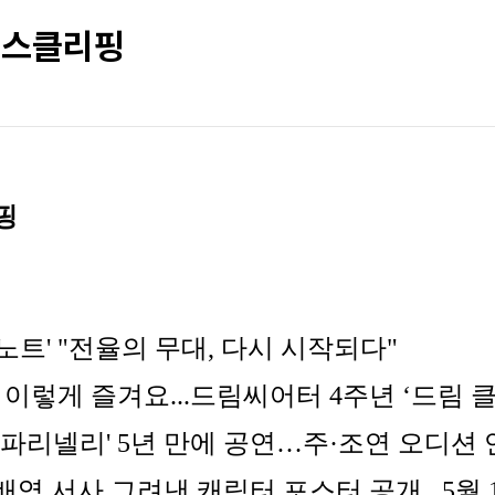
 뉴스클리핑
핑
노트' "전율의 무대, 다시 시작되다"
 이렇게 즐겨요...드림씨어터 4주년 ‘드림 
'파리넬리' 5년 만에 공연…주·조연 오디션
 배역 서사 그려낸 캐릭터 포스터 공개...5월