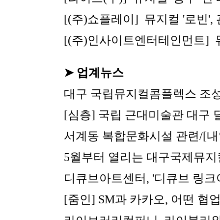
[(주)쇼플레이]  
뮤지컬 '로빈',
[(주)인사이트엔터테인먼트]  
➤ 업계뉴스
대구 국립뮤지컬콤플렉스 조성
[심층] 국립 근대미술관 대구 
서계동 복합문화시설 관련/
[
5월부터 열리는 대구국제뮤지컬페
디큐브아트센터, '디큐브 링크
[줌인] SM과 카카오, 어떤 협