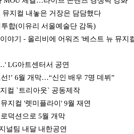
 MOU 체결…라이브 콘텐츠 경쟁력 강화
에 뮤지컬 내놓은 거장은 담담했다
기투합
(이유리 서울예술단 감독)
야기 - 올리비에 어워즈 '베스트 뉴 뮤지컬' 
…' LG아트센터서 공연
!’ 6월 개막…“신인 배우 7명 데뷔”
지컬 `트리아웃` 공동제작
뮤지컬 '렛미플라이' 9월 재연
프로덕션으로 5월 개막
리지널팀 내달 내한공연