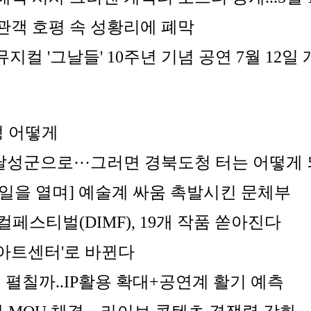
 관객 호평 속 성황리에 폐막 
뮤지컬 '그날들' 10주년 기념 공연 7월 12일
 어떻게
달성군으로···그러면 경북도청 터는 어떻게 
내일을 열며] 예술계 싸움 촉발시킨 문체부
스티벌(DIMF), 19개 작품 쏟아진다
아트센터'로 바뀐다
업 펼칠까..IP활용 확대+공연계 활기 예측