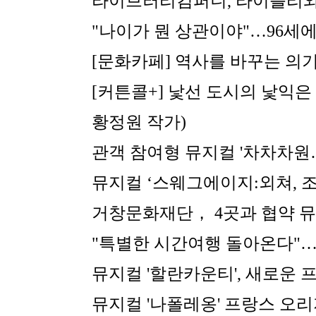
라이브러리컴퍼니, 라이블리와
"나이가 뭔 상관이야"…96세
[문화카페] 역사를 바꾸는 의
[커튼콜+] 낯선 도시의 낯익은 이
황정원 작가)
관객 참여형 뮤지컬 '차차차원
뮤지컬 ‘스웨그에이지:외쳐, 조선
거창문화재단， 4곳과 협약 뮤
"특별한 시간여행 돌아온다"…
뮤지컬 '할란카운티', 새로운 
뮤지컬 '나폴레옹' 프랑스 오