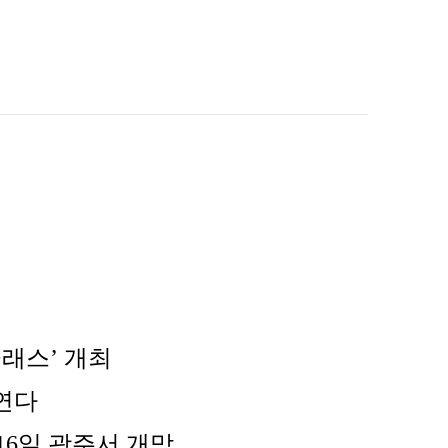
클래스’ 개최
 연다
 16일 광주서 개막