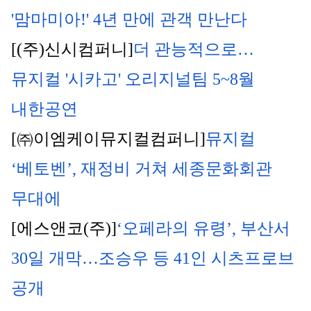
'맘마미아!' 4년 만에 관객 만난다
[(주)신시컴퍼니]
더 관능적으로…
뮤지컬 '시카고' 오리지널팀 5~8월 
내한공연
[㈜이엠케이뮤지컬컴퍼니]
뮤지컬 
‘베토벤’, 재정비 거쳐 세종문화회관 
무대에
[에스앤코(주)]
‘오페라의 유령’, 부산서 
30일 개막…조승우 등 41인 시츠프로브 
공개