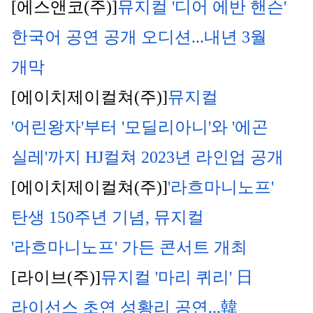
[에스앤코(주)]
뮤지컬 '디어 에반 핸슨' 
한국어 공연 공개 오디션...내년 3월 
개막
[에이치제이컬쳐(주)]
뮤지컬 
'어린왕자'부터 '모딜리아니'와 '에곤 
실레'까지 HJ컬쳐 2023년 라인업 공개
[에이치제이컬쳐(주)]
'라흐마니노프' 
탄생 150주년 기념, 뮤지컬 
'라흐마니노프' 가든 콘서트 개최
[라이브(주)]
뮤지컬 '마리 퀴리' 日 
라이선스 초연 성황리 공연...韓 