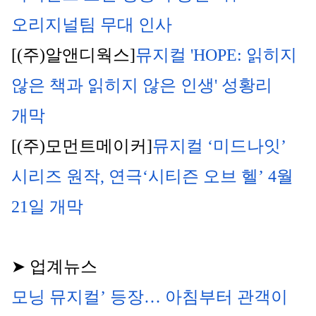
오리지널팀 무대 인사
[(주)알앤디웍스]
뮤지컬 'HOPE: 읽히지 
않은 책과 읽히지 않은 인생' 성황리 
개막
[(주)모먼트메이커]
뮤지컬 ‘미드나잇’ 
시리즈 원작, 연극‘시티즌 오브 헬’ 4월 
21일 개막
➤ 업계뉴스
모닝 뮤지컬’ 등장… 아침부터 관객이 