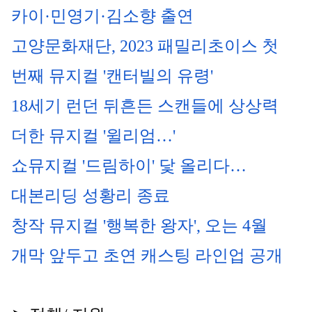
카이·민영기·김소향 출연
고양문화재단, 2023 패밀리초이스 첫 
번째 뮤지컬 '캔터빌의 유령'
18세기 런던 뒤흔든 스캔들에 상상력 
더한 뮤지컬 '윌리엄…'
쇼뮤지컬 '드림하이' 닻 올리다… 
대본리딩 성황리 종료
창작 뮤지컬 '행복한 왕자', 오는 4월 
개막 앞두고 초연 캐스팅 라인업 공개