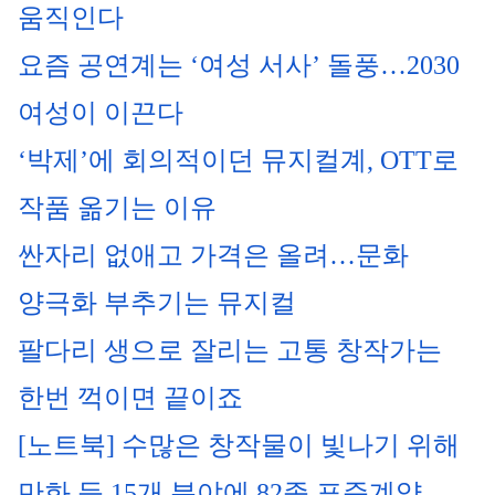
움직인다
요즘 공연계는 ‘여성 서사’ 돌풍…2030 
여성이 이끈다
‘박제’에 회의적이던 뮤지컬계, OTT로 
작품 옮기는 이유
싼자리 없애고 가격은 올려…문화 
양극화 부추기는 뮤지컬
팔다리 생으로 잘리는 고통 창작가는 
한번 꺽이면 끝이죠
[노트북] 수많은 창작물이 빛나기 위해
만화 등 15개 분야에 82종 표준계약… 