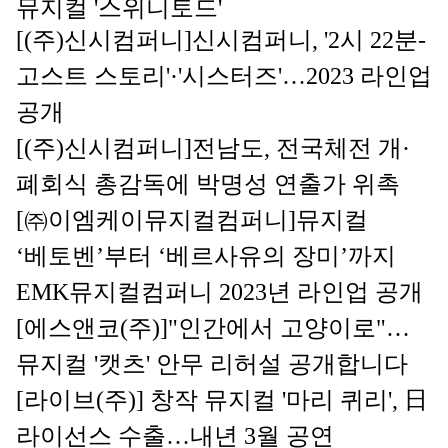
뮤지컬 '스위니토드'
[(주
)신시컴퍼니]
신시컴퍼니, '2시 22분-
고스트 스토리'·'시스터즈'…2023 라인업 
공개
[(주)신시컴퍼니
]
전남도, 전국체전 개·
폐회식 총감독에 박명성 연출가 위촉
[㈜이엠케이뮤지컬컴퍼니]
뮤지컬 
‘베토벤’부터 ‘베르사유의 장미’까지 
EMK뮤지컬컴퍼니 2023년 라인업 공개
[에스앤코(주)]
"인간에서 고양이로"…
뮤지컬 '캣츠' 안무 리허설 공개합니다
[라이브(주)] 
창작 뮤지컬 '마리 퀴리', 日 
라이선스 수출…내년 3월 공연