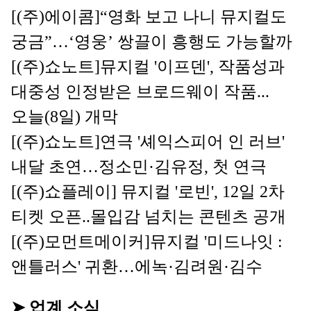
[(주)에이콤]
“영화 보고 나니 뮤지컬도 
궁금”…‘영웅’ 쌍끌이 흥행도 가능할까
[(주)쇼노트]
뮤지컬 '이프덴', 작품성과 
대중성 인정받은 브로드웨이 작품...
오늘(8일) 개막
[(주)쇼노트]
연극 '셰익스피어 인 러브' 
내달 초연…정소민·김유정, 첫 연극
[(주)쇼플레이] 
뮤지컬 '로빈', 12일 2차 
티켓 오픈..몰입감 넘치는 콘텐츠 공개
[(주)모먼트메이커]
뮤지컬 '미드나잇 : 
앤틀러스' 귀환…에녹·김려원·김수
➤ 업계 소식