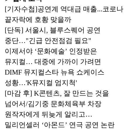
[기자수첩]공연계 역대급 매출...코로나 
끝자락에 호황 맞을까
[단독] 서울시, 블루스퀘어 공연 
중단…"긴급 안전점검 필요"
이제서야 ‘문화예술’ 인정받은 
뮤지컬… 대중에 가까이 가려면
DIMF 뮤지컬스타 뉴욕 쇼케이스 
성황…'K뮤지컬 엄지척'
[마감 후] K콘텐츠, 잘 만드는 것을 
넘어서/김기중 문화체육부 차장
원작자에게 뒤늦게 알리고… 
밀리언셀러 ‘아몬드’ 연극 공연 논란