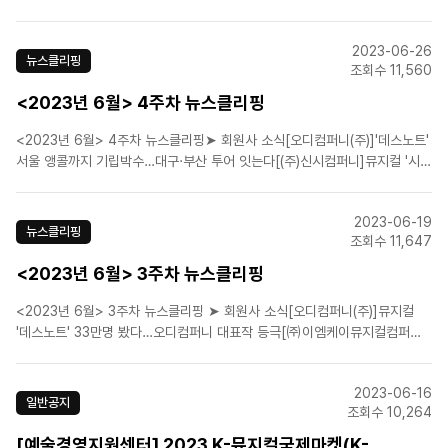
원작 뮤지컬 '4월은 너의 거짓말', 내년 6월 한국 초연[에스앤코(주)]뮤지컬
'오페라의 유령' 서울 공연...7월 12일 3차 티켓 오픈![에이치제이컬쳐(주)]뮤
2023-06-26
지컬 '더 픽션' 네 번..
뉴스클리핑
조회수 11,560
<2023년 6월> 4주차 뉴스클리핑
<2023년 6월> 4주차 뉴스클리핑➤ 회원사 소식[오디컴퍼니(주)]'데스노트'
서울 앵콜까지 기립박수…대구·부산 투어 잇는다[(주)신시컴퍼니]뮤지컬 '시카
고'·연극 '2시 22분', 관객들 더 가까이 만난다[㈜이엠케이뮤지컬컴퍼니]옥주
현→레드벨벳 웬디, 뮤지컬 '레베카' 10주년 캐스팅 공개[(주)연우무대]뮤지컬
2023-06-19
'여신님이 보고 계셔' 청주 상륙..
뉴스클리핑
조회수 11,647
<2023년 6월> 3주차 뉴스클리핑
<2023년 6월> 3주차 뉴스클리핑 ➤ 회원사 소식[오디컴퍼니(주)]뮤지컬
'데스노트' 33만명 봤다…오디컴퍼니 대표작 등극[㈜이엠케이뮤지컬컴퍼니]
김소향x알리x김히어라…뮤지컬 '프리다', 예매율 1위[㈜이엠케이뮤지컬컴퍼
니]뮤지컬 ‘모차르트！’ 일곱 번째 시즌 막 올랐다[(주)연우무대]뮤지컬 `여신
2023-06-16
님이 보고 계셔' 새달 29·30일 청주..
일반공지
조회수 10,264
[예술경영지원센터] 2023 K-뮤지컬국제마켓(K-