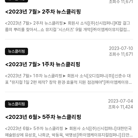
조회수 11,671
<2023년 7월> 2주차 뉴스클리핑
<2023년 7월> 2주차 뉴스클리핑➤ 회원사 소식[(주)신시컴퍼니]K팝 걸그
룹의 뿌리를 찾아서…쇼 뮤지컬 '시스터즈' 9월 개막[㈜이엠케이뮤지컬컴퍼
니]뮤지컬 '벤허', 9월 공연 앞두고 전체 캐스팅 라인 확정 [(주)네오/더웨이
브]소방관의 삶 다룬 뮤지컬 '사칠', 내달 29일 개막[에이치제이컬쳐(주)]5주
2023-07-10
년 맞은 뮤지컬 `더 픽션`…..
뉴스클리핑
조회수 11,671
<2023년 7월> 1주차 뉴스클리핑
<2023년 7월> 1주차 뉴스클리핑➤ 회원사 소식[오디컴퍼니(주)]신춘수 대
표 "뮤지컬 1일 2편 제작? 창작 환경·효율적 지원 점검해야"[㈜이엠케이뮤지
컬컴퍼니]뮤지컬 '벤허', 압도적 캐스팅 라인업 공개![에스앤코(주)](영상)뮤지
컬 '오페라의 유령' 서울공연 12일 3차 티켓팅！[에이치제이컬쳐(주)]롯데월
2023-07-04
드 로티∙로리, 뮤지컬로···'매직 ..
뉴스클리핑
조회수 11,424
<2023년 6월> 5주차 뉴스클리핑
<2023년 6월> 5주차 뉴스클리핑 ➤ 회원사 소식[(주)신시컴퍼니]대한민국
예술원상에 유성호, 나희균, 박동욱, 박명성[㈜이엠케이뮤지컬컴퍼니]日만화