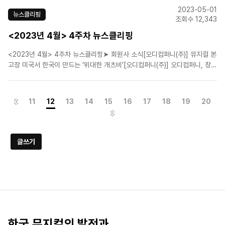
페라의 유령' 서울 상륙…7월 21일 개막[에이치제이컬쳐(주)]뮤지컬 '행복한
2023-05-01
왕자', 왜 1인극이었을까?[(..
뉴스클리핑
조회수 12,343
<2023년 4월> 4주차 뉴스클리핑
<2023년 4월> 4주차 뉴스클리핑➤ 회원사 소식[오디컴퍼니(주)] 뮤지컬 본
고장 미국서 한국이 만드는 ‘위대한 개츠비’[오디컴퍼니(주)] 오디컴퍼니, 창작
뮤지컬 '일 테노레' 공개 오디션[오디컴퍼니(주)] "뮤지컬 VIP석 너무 많아"...
가격 상승 실질적 대안 나올까[㈜이엠케이뮤지컬컴퍼니]세대교체 내세운 뮤
지컬 '모차르트!', 전체 캐스팅 ..
11
12
13
14
15
16
17
18
19
20
글쓰기
한국 뮤지컬의 발전과