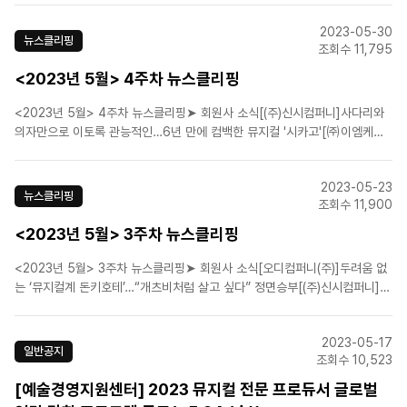
캐릭터 포스터 공개[에스앤코(주)]뮤지컬 '오페라의 유령' 서울 공연, 15일 2
2023-05-30
차 티켓 오픈[(주)피엠씨프러덕션]원조 ..
뉴스클리핑
조회수 11,795
<2023년 5월> 4주차 뉴스클리핑
<2023년 5월> 4주차 뉴스클리핑➤ 회원사 소식[(주)신시컴퍼니]사다리와
의자만으로 이토록 관능적인…6년 만에 컴백한 뮤지컬 '시카고'[㈜이엠케이
뮤지컬컴퍼니]뮤지컬 '모차르트!' 이해준·수호·유회승·김희재 무빙 포스터 공
개[에이치제이컬쳐(주)]뮤지컬 '더 픽션' 캐릭터 포스터... "소설 속 살인마가
2023-05-23
현실로 나타났다!"[라이브(주)]‘야구왕,..
뉴스클리핑
조회수 11,900
<2023년 5월> 3주차 뉴스클리핑
<2023년 5월> 3주차 뉴스클리핑➤ 회원사 소식[오디컴퍼니(주)]두려움 없
는 ‘뮤지컬계 돈키호테’…“개츠비처럼 살고 싶다” 정면승부[(주)신시컴퍼니]뮤
지컬 '맘마미아!', 6개월간 전국 돈다…23개 지역 공연[㈜이엠케이뮤지컬컴
퍼니]뮤지컬 ‘프리다’, '더 글로리' 김히어라 포함 13인 캐스팅 라인업 [㈜이엠
2023-05-17
케이뮤지컬컴퍼니]뮤지컬 '베..
일반공지
조회수 10,523
[예술경영지원센터] 2023 뮤지컬 전문 프로듀서 글로벌