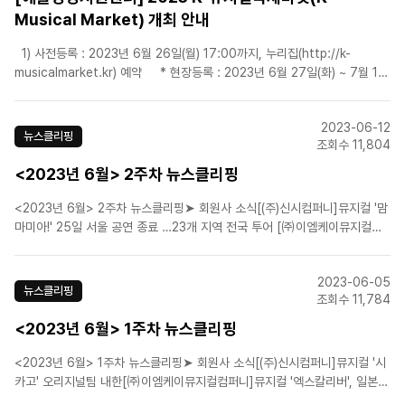
Musical Market) 개최 안내
1) 사전등록 : 2023년 6월 26일(월) 17:00까지, 누리집(http://k-
musicalmarket.kr) 예약 * 현장등록 : 2023년 6월 27일(화) ~ 7월 1일
(토) 2) 등록구분 : 얼리버드 전일권(50,000원), 얼리버드 1일권(20,000
원)&nb..
2023-06-12
뉴스클리핑
조회수 11,804
<2023년 6월> 2주차 뉴스클리핑
<2023년 6월> 2주차 뉴스클리핑➤ 회원사 소식[(주)신시컴퍼니]뮤지컬 '맘
마미아!' 25일 서울 공연 종료 …23개 지역 전국 투어 [㈜이엠케이뮤지컬컴
퍼니]'프리다', 김소향→김히어라 트레일러 영상 공개...13일 티켓오픈[에스앤
코(주)]뮤지컬 '오페라의 유령'에 최재림 합류…8월11일부터[에스앤코(주)]뮤
2023-06-05
지컬 '오페라의 유령', ..
뉴스클리핑
조회수 11,784
<2023년 6월> 1주차 뉴스클리핑
<2023년 6월> 1주차 뉴스클리핑➤ 회원사 소식[(주)신시컴퍼니]뮤지컬 '시
카고' 오리지널팀 내한[㈜이엠케이뮤지컬컴퍼니]뮤지컬 '엑스칼리버', 일본
공연 라이선스 포스터 공개[㈜이엠케이뮤지컬컴퍼니]뮤지컬 ‘프리다’, 13인