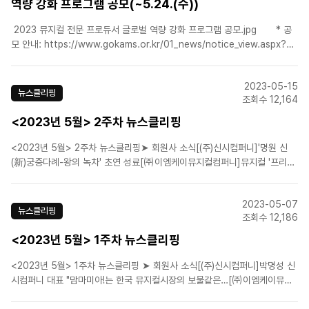
역량 강화 프로그램 공모(~5.24.(수))
2023 뮤지컬 전문 프로듀서 글로벌 역량 강화 프로그램 공모.jpg * 공
모 안내: https://www.gokams.or.kr/01_news/notice_view.aspx?
Idx=3489 * 문의: (재)예술경영지원센터 공연예술본부 공연유통팀..
2023-05-15
뉴스클리핑
조회수 12,164
<2023년 5월> 2주차 뉴스클리핑
<2023년 5월> 2주차 뉴스클리핑➤ 회원사 소식[(주)신시컴퍼니]'명원 신
(新)궁중다례-왕의 녹차' 초연 성료[㈜이엠케이뮤지컬컴퍼니]뮤지컬 '프리다'
8월 개막...티저영상 공개[라이브(주)]'글로컬 뮤지컬 라이브' 시즌7 성료…제
작사 매칭 등 성과[라이브(주)]뮤지컬 '광주' 시즌4, 16일 개막[(주)쇼노트]'멤
2023-05-07
피스'부터 '디어에반한센' ..
뉴스클리핑
조회수 12,186
<2023년 5월> 1주차 뉴스클리핑
<2023년 5월> 1주차 뉴스클리핑 ➤ 회원사 소식[(주)신시컴퍼니]박명성 신
시컴퍼니 대표 "맘마미아!는 한국 뮤지컬시장의 보물같은…[㈜이엠케이뮤지
컬컴퍼니]뮤지컬 '모차르트!', 상견례 현장 사진 공개[에스앤코(주)]뮤지컬 '오