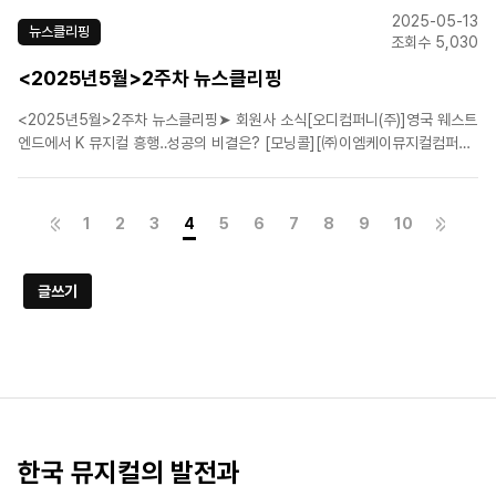
컬 심장 입성[오디컴퍼니(주)]뮤지컬 '지킬앤하이드', 서울 공연 마무리…전국
2025-05-13
투어 시작[(주)신시컴퍼니][인터뷰/박..
뉴스클리핑
조회수 5,030
<2025년5월>2주차 뉴스클리핑
<2025년5월>2주차 뉴스클리핑➤ 회원사 소식[오디컴퍼니(주)]영국 웨스트
엔드에서 K 뮤지컬 흥행‥성공의 비결은? [모닝콜][㈜이엠케이뮤지컬컴퍼니]
대학로 입성한 뮤지컬 ‘프리다’…관객과 소통 확대[에스앤코(주)]“시대 타지 않
는 ‘위키드’, 끝나지 않은 초록빛 감동” [D:인터뷰][에이치제이컬쳐(주)]HJ패
밀리앤키즈, 뮤지컬 '조선 이야기꾼 전..
1
2
3
4
5
6
7
8
9
10
글쓰기
한국 뮤지컬의 발전과