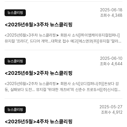
2025-06-18
뉴스클리핑
조회수 4,348
<2025년6월>3주차 뉴스클리핑
<2025년6월>3주차 뉴스클리핑➤ 회원사 소식[㈜이엠케이뮤지컬컴퍼니]
뮤지컬 '프리다', 드디어 개막…대학로 접수 예고[에스앤코(주)]뮤지컬 '알라딘'
부산, 27일 티켓 예매 오픈[라이브(주)]옥주현, 뮤지컬 '마리 퀴리' 합류…5년
만에 재출연[(주)마스트엔터테인먼트]'노트르담 드 파리' 韓초연 20주년 기념
2025-06-10
공연 9월3일 개막[(주)쇼노트]..
뉴스클리핑
조회수 4,644
<2025년6월>2주차 뉴스클리핑
<2025년6월>2주차 뉴스클리핑➤ 회원사 소식[오디컴퍼니(주)]돈보다 감
동, 실패보다 도전… 뮤지컬 ‘위대한 개츠비’의 신춘수 프로듀서[(주)신시컴퍼
니]박명성 대표 "토니상, 韓 이야기 통하는 것 입증[㈜이엠케이뮤지컬컴퍼
니]박효신·카이·전동석, 뮤지컬 '팬텀' 그랜드 피날레 시즌 개막[에이치제이컬
2025-05-27
쳐(주)]뮤지컬 '리틀잭', 6월 28일 개막....
뉴스클리핑
조회수 4,912
<2025년5월>4주차 뉴스클리핑