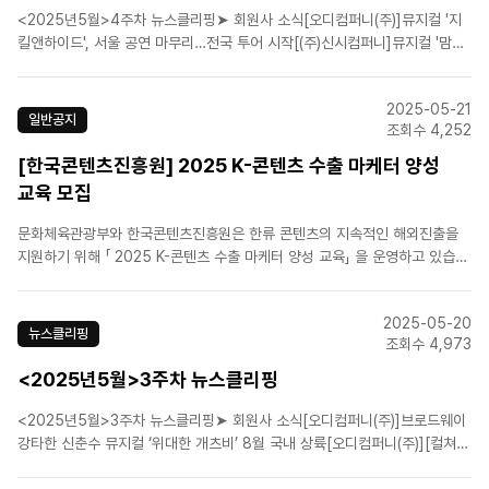
<2025년5월>4주차 뉴스클리핑➤ 회원사 소식[오디컴퍼니(주)]뮤지컬 '지
킬앤하이드', 서울 공연 마무리…전국 투어 시작[(주)신시컴퍼니]뮤지컬 '맘마
미아!' 캐스팅 공개...7월 26일 개막![라이브(주)]김소향·박혜나·김려원, 뮤지
컬 '마리 퀴리' 출연 확정[(주)에이콤][인터뷰/윤호진 예술감독] 'K-뮤지컬의
2025-05-21
힘'…윤호진 "명성황후 30주..
일반공지
조회수 4,252
[한국콘텐츠진흥원] 2025 K-콘텐츠 수출 마케터 양성
교육 모집
문화체육관광부와 한국콘텐츠진흥원은 한류 콘텐츠의 지속적인 해외진출을
지원하기 위해 「 2025 K-콘텐츠 수출 마케터 양성 교육」 을 운영하고 있습니
다.본 교육과정은 콘텐츠 기업에서 일하고 있거나 일했던 현업인을 대상으로
콘텐츠 해외진출 업무 를 수행하기 위한 ▴이론과 실습으로 수출‧마케팅 실무
2025-05-20
절차를 배우는 기본 과정과 ▴해외 선진 콘텐츠 시장 진출 전략..
뉴스클리핑
조회수 4,973
<2025년5월>3주차 뉴스클리핑
<2025년5월>3주차 뉴스클리핑➤ 회원사 소식[오디컴퍼니(주)]브로드웨이
강타한 신춘수 뮤지컬 ‘위대한 개츠비’ 8월 국내 상륙[오디컴퍼니(주)][컬쳐로
드][인터뷰/신춘수 대표] 콧대 높은 영국사람 폭싹 빠졌수다!…K뮤지컬, 뮤지