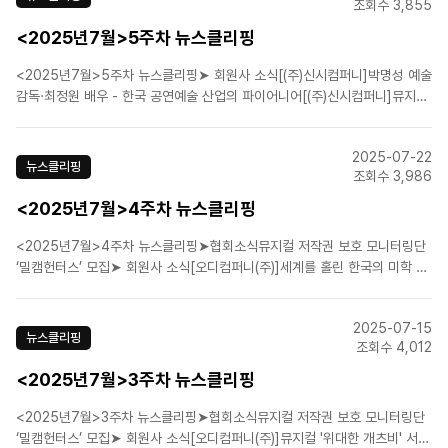
조회수 3,855
<2025년7월>5주차 뉴스클리핑
<2025년7월>5주차 뉴스클리핑➤ 회원사 소식[(주)신시컴퍼니]박명성 예술
감독·최정원 배우 - 한국 공연예술 산업의 파이어니어[(주)신시컴퍼니]뮤지컬
'맘마미아!', 21주년 공연..화려한 개막[에스앤코(주)]뮤지컬 ‘알라딘’ 부산 개
막…9월 말까지 공연[라이브(주)]K-뮤지컬 자존심 ‘마리 퀴리, 네 번째 시즌
2025-07-22
25일 개막[라이브(주)]뮤지컬..
뉴스클리핑
조회수 3,986
<2025년7월>4주차 뉴스클리핑
<2025년7월>4주차 뉴스클리핑➤협회소식뮤지컬 저작권 보호 모니터링단
‘밀캠헌터스’ 모집➤ 회원사 소식[오디컴퍼니(주)]세계를 홀린 한국의 미학 …
K아트·콘텐츠의 별들신춘수 “뉴욕·런던·서울 동시상연 앞둔 뮤지컬 ‘위대한
개츠비’…지금 가장 떨려요”뮤지컬 '지킬 앤 하이드' 7월 25~27일 경기아트
2025-07-15
센터 대극장서[㈜이엠케이뮤지컬컴퍼니]팬텀·엘..
뉴스클리핑
조회수 4,012
<2025년7월>3주차 뉴스클리핑
<2025년7월>3주차 뉴스클리핑➤협회소식뮤지컬 저작권 보호 모니터링단
‘밀캠헌터스’ 모집➤ 회원사 소식[오디컴퍼니(주)]뮤지컬 '위대한 개츠비' 서