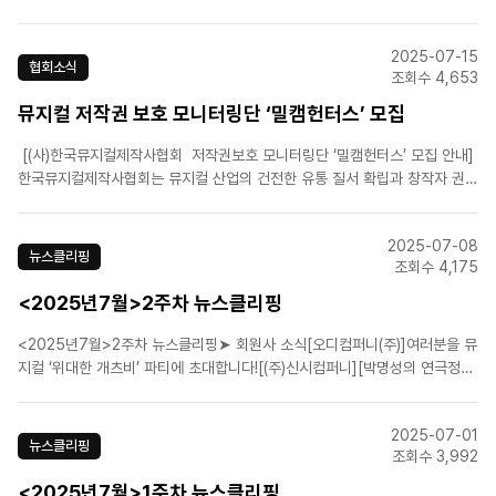
울, 뉴욕 연습 현장 최초 공개![오디컴퍼니(주)‘위대한 개츠비’ 15일 론칭 쇼케
이스 개최[㈜이엠케이뮤지컬컴퍼니]뮤지컬 '팬텀' 10주년, KOPIS 6월 전체
2025-07-15
장르 1위![에스앤코(주)]단 3주!..
협회소식
조회수 4,653
뮤지컬 저작권 보호 모니터링단 ‘밀캠헌터스’ 모집
[(사)한국뮤지컬제작사협회 저작권보호 모니터링단 ‘밀캠헌터스’ 모집 안내]
한국뮤지컬제작사협회는 뮤지컬 산업의 건전한 유통 질서 확립과 창작자 권익
보호를 위해 불법 영상물(일명 ‘밀녹밀캠’)의 유포 및 판매 행위를 모니터링하
고 제보할 ‘밀캠헌터스(Milcam Hunters)’를 모집합니다. 뮤지컬을 사랑하는
2025-07-08
마음으로..
뉴스클리핑
조회수 4,175
<2025년7월>2주차 뉴스클리핑
<2025년7월>2주차 뉴스클리핑➤ 회원사 소식[오디컴퍼니(주)]여러분을 뮤
지컬 ‘위대한 개츠비’ 파티에 초대합니다![(주)신시컴퍼니][박명성의 연극정
담] 서로에게 박수를[에스앤코(주)]뮤지컬 '위키드' x 아모레성수 팝업...현장
포토 공개![에이치제이컬쳐(주)]'콘텐츠 창의인재동반사업 사업화 프로젝트'
2025-07-01
뮤지컬·연극 4편 선정[라이브(주)]뮤지..
뉴스클리핑
조회수 3,992
<2025년7월>1주차 뉴스클리핑