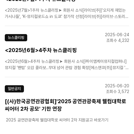
<2025년7월>1주차 뉴스클리핑➤ 회원사 소식[라이브(주)]'오지게 재밌는
가시나들', 'K-뮤지컬로드쇼 in 도쿄' 참가작 선정[라이브(주)]라이브·스토리
움, 뮤지컬 대본 공모전 개최[(주)피엠씨프러덕션][태평로] 시력을 잃고 송승
환이 선택한 길➤ 업계뉴스李대통령 “문화력은 새로운 성장동력…실질적 지
2025-06-24
원 정책 확대”‘검증된’ 작품들이 이끄는 시..
뉴스클리핑
조회수 4,232
<2025년6월>4주차 뉴스클리핑
<2025년6월>4주차 뉴스클리핑➤ 회원사 소식[㈜이엠케이뮤지컬컴퍼니]
뮤지컬 ‘팬텀’ 오감 콜라보..무대 넘어 관람 경험 확장[에스앤코(주)]뮤지컬 '알
라딘' 서울 6월 22일 종연, 부산 7월 11일 개막![에스앤코(주)]뮤지컬 '위키드'
7월 1일 티켓 오픈...초록돌풍이 시작된다![CJ ENM]뮤지컬 '브로드웨이 42
2025-06-20
번가' 탭댄스 리허설 먼..
일반공지
조회수 3,572
[(사)한국공연관광협회]'2025 공연관광축제 웰컴대학로
씨어터 2차 공모' 기한 연장
2025 공연관광축제 웰컴대학로 씨어터 2차 지원공고 바로가기