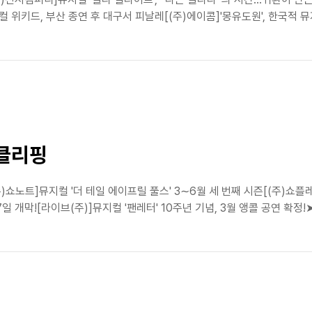
위키드, 부산 종연 후 대구서 피날레[(주)에이콤]'몽유도원', 한국적 뮤지
스클리핑
쇼노트]뮤지컬 '더 테일 에이프릴 풀스' 3∼6월 세 번째 시즌[(주)쇼플레이
일 개막![라이브(주)]뮤지컬 '팬레터' 10주년 기념, 3월 앵콜 공연 확정