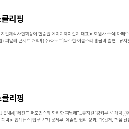
스클리핑
지컬제작사협회장에 한승원 에이치제이컬쳐 대표➤ 회원사 소식[아떼오드]
2일(월) 피날레 콘서트 개최![(주)쇼노트]옥주현·이봄소리·홍금비 출연…뮤지컬
스클리핑
J ENM]"레전드 퍼포먼스의 화려한 피날레"…뮤지컬 '킹키부츠' 개막[(주
속 폐막➤ 업계뉴스[업무보고] 문체부, 예술인 권리 성과…"K컬처, 핵심 산업