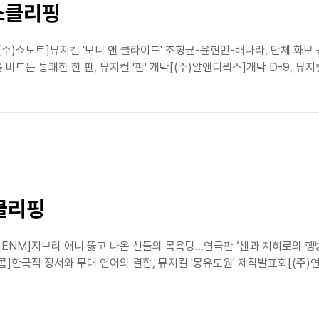
뉴스클리핑
(주)쇼노트]뮤지컬 '보니 앤 클라이드' 조형균-윤현민-배나라, 단체 화보 
는 통쾌한 한 판, 뮤지컬 '판' 개막[(주)알앤디웍스]개막 D-9, 뮤지컬
클리핑
J ENM]지브리 애니 뚫고 나온 신들의 목욕탕…연극판 ‘센과 치히로의 행
콤]한국적 정서와 무대 언어의 결합, 뮤지컬 '몽유도원' 제작발표회[(주)연작