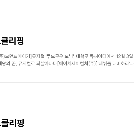
스클리핑
(주)모먼트메이커]뮤지컬 '투모로우 모닝', 대학로 큐씨어터에서 12월 3일
왕의 꿈, 뮤지컬로 되살아나다[에이치제이컬쳐(주)]‘데뷔를 대비하라’…청년
스클리핑