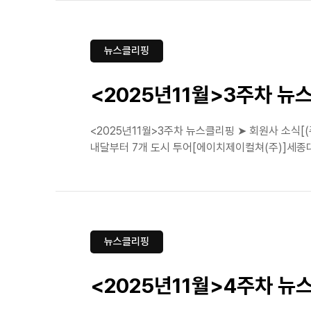
뉴스클리핑
<2025년11월>3주차 뉴
<2025년11월>3주차 뉴스클리핑 ➤ 회원사 소식[
내달부터 7개 도시 투어[에이치제이컬쳐(주)]세종대
뉴스클리핑
<2025년11월>4주차 뉴