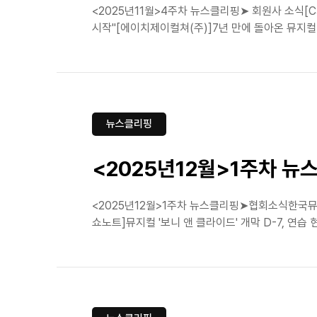
<2025년11월>4주차 뉴스클리핑➤ 회원사 소식[CJ
시작"[에이치제이컬쳐(주)]7년 만에 돌아온 뮤지컬 '
뉴스클리핑
<2025년12월>1주차 뉴
<2025년12월>1주차 뉴스클리핑➤협회소식한국뮤지
쇼노트]뮤지컬 '보니 앤 클라이드' 개막 D-7, 연습