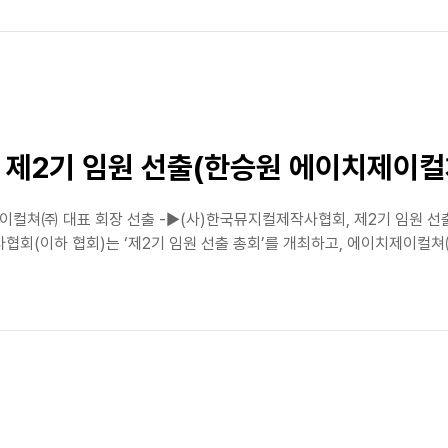
 제2기 임원 선출(한승원 에이치제이컬
컬쳐㈜ 대표 회장 선출 -▶(사)한국뮤지컬제작사협회, 제2기 임원 선
회(이하 협회)는 ‘제2기 임원 선출 총회’를 개최하고, 에이치제이컬