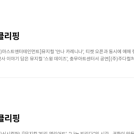
스클리핑
)마스트엔터테인먼트]뮤지컬 '안나 카레니나', 티켓 오픈과 동시에 에매 랭
 이야기 담은 뮤지컬 '스윙 데이즈', 충무아트센터서 공연[(주)주다컬쳐]
스클리핑
)신시컴퍼니]뮤지컬 '빌리 엘리어트', “나는 빌리다”의 시간…귀환이 만든