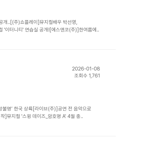
공개..[(주)쇼플레이]뮤지컬배우 박선영,
 '이터니티' 연습실 공개![에스앤코(주)]한여름에..
2026-01-08
조회수 1,761
방불명’ 한국 상륙[라이브(주)]공연 전 음악으로
]뮤지컬 '스윙 데이즈_암호명 A' 4월 충..