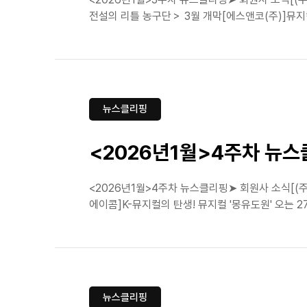
전설의 리틀 농구단＞ 3월 개막[에스앤코(주)]뮤지컬 
뉴스클리핑
<2026년1월>4주차 뉴
<2026년1월>4주차 뉴스클리핑➤ 회원사 소식[(주)
에이콤]K-뮤지컬의 탄생! 뮤지컬 '몽유도원' 오는 27
뉴스클리핑