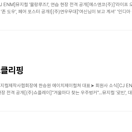
 ENM]뮤지컬 '물랑루즈!', 연습 현장 전격 공개[에스앤코(주)]'라이프
존 도우', 페어 포스터 공개![(주)연우무대]‘여신님이 보고 계셔’ ‘인디아
스클리핑
컬제작사협회장에 한승원 에이치제이컬쳐 대표➤ 회원사 소식[CJ ENM]뮤
 현장 전격 공개[(주)쇼플레이]"겨울마다 찾는 우주벙커"…뮤지컬 '로빈', 