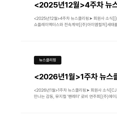
<2025년12월>4주차 
<2025년12월>4주차 뉴스클리핑➤ 회원사 소식[[
쇼플레이액터스와 전속계약[(주)아이엠컬처]세태를 비트
뉴스클리핑
<2026년1월>1주차 뉴스
<2026년1월>1주차 뉴스클리핑➤ 회원사 소식[C
만나는 감동, 뮤지컬 '팬레터' 로비 연주회[(주)에이