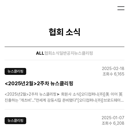
협회 소식
ALL
협회소식
일반공지
뉴스클리핑
2025-02-18
뉴스클리핑
조회수 6,165
<2025년2월>2주차 뉴스클리핑
<2025년2월>2주차 뉴스클리핑➤ 회원사 소식[오디컴퍼니(주)]美 이어 英
진출하는 '개츠비'…"전세계 감동시킬 준비됐다"[오디컴퍼니(주)]브로드웨이
강타한 '위대한 개츠비', 7월 한국 온다[(주)신시컴퍼니]뮤지컬 〈원스〉 10년
만에 한국 재공연[에이치제이컬쳐(주)]음악극 '노베첸토', 시선을 압도하는 캐
2025-01-07
릭터 포스터 공개[라이브(주)]뮤지컬..
뉴스클리핑
조회수 6,208