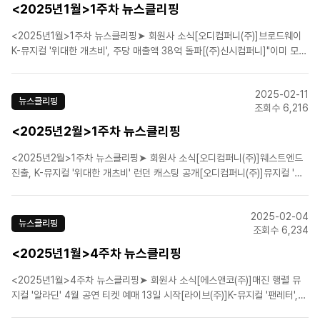
<2025년1월>1주차 뉴스클리핑
<2025년1월>1주차 뉴스클리핑➤ 회원사 소식[오디컴퍼니(주)]브로드웨이
K-뮤지컬 '위대한 개츠비', 주당 매출액 38억 돌파[(주)신시컴퍼니]"이미 모두
수준급 연주 실력"…뮤지컬 '원스' 연습 돌입[(주)신시컴퍼니][박명성의 연극정
담] 아직 세상은 살 만하구나[㈜이엠케이뮤지컬컴퍼니]뮤지컬 '웃는남자', 연
2025-02-11
습실 사진 공개로 기대감 증폭.....
뉴스클리핑
조회수 6,216
<2025년2월>1주차 뉴스클리핑
<2025년2월>1주차 뉴스클리핑➤ 회원사 소식[오디컴퍼니(주)]웨스트엔드
진출, K-뮤지컬 '위대한 개츠비' 런던 캐스팅 공개[오디컴퍼니(주)]뮤지컬 '지
킬앤하이드' 홍광호・신성록・최재림, '하이드' 컷 공개[(주)신시컴퍼니][문화
연예 플러스] 뮤지컬 원스 오는 19일 개막[㈜이엠케이뮤지컬컴퍼니]뮤지컬
2025-02-04
'마타하리', 네 번째 시즌 그랜드 피날레..
뉴스클리핑
조회수 6,234
<2025년1월>4주차 뉴스클리핑
<2025년1월>4주차 뉴스클리핑➤ 회원사 소식[에스앤코(주)]매진 행렬 뮤
지컬 '알라딘' 4월 공연 티켓 예매 13일 시작[라이브(주)]K-뮤지컬 '팬레터',
中日 시상식에서 9개 부문 수상[라이브(주)]뮤지컬 '왓 더 F_mily' 오디오 쇼