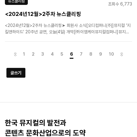
뉴스클리핑
조회수 6,773
<2024년12월>2주차 뉴스클리핑
<2024년12월>2주차 뉴스클리핑➤ 회원사 소식[오디컴퍼니(주)]뮤지컬 '지
킬앤하이드' 20주년 공연, 오늘(4일) 개막[㈜이엠케이뮤지컬컴퍼니]뮤지컬
'마타하리' 개막 성료[라이브(주)]뮤지컬 '랭보' 네 번째 시즌, 성황리 폐막[CJ
ENM]조형균·최재림·고은성 "돌격 준비"…뮤지컬 '시라노' 연습 현장[(주)알앤
디웍스]뜨거운 관객 성원에 힘..
1
2
3
4
5
6
7
8
9
10
글쓰기
한국 뮤지컬의 발전과
콘텐츠 문화산업으로의 도약