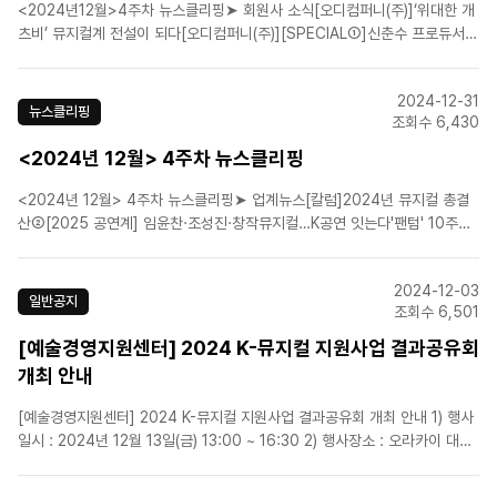
<2024년12월>4주차 뉴스클리핑➤ 회원사 소식[오디컴퍼니(주)]‘위대한 개
츠비’ 뮤지컬계 전설이 되다[오디컴퍼니(주)][SPECIAL①]신춘수 프로듀서,
매일 새로운 꿈을 꾸며[㈜이엠케이뮤지컬컴퍼니]뮤지컬 '웃는 남자', 캐릭터
서사 담아낸 무빙 포스터 공개![CJ ENM]뮤지컬 '베르테르', 페어 포스터 공
2024-12-31
개![(주)쇼노트]쇼노트, 2025..
뉴스클리핑
조회수 6,430
<2024년 12월> 4주차 뉴스클리핑
<2024년 12월> 4주차 뉴스클리핑➤ 업계뉴스[칼럼]2024년 뮤지컬 총결
산②[2025 공연계] 임윤찬·조성진·창작뮤지컬…K공연 잇는다'팬텀' 10주년
·'위키드' 내한…2025년 달굴 뮤지컬 신작은?대극장에 선 스타들·K뮤지컬은
세계로… 공연 매출, 2년 연속 영화 넘었다전도연·황정민·조승우 등 스타파워
2024-12-03
에 연극 활황[2024 연극뮤지컬 결산]..
일반공지
조회수 6,501
[예술경영지원센터] 2024 K-뮤지컬 지원사업 결과공유회
개최 안내
[예술경영지원센터] 2024 K-뮤지컬 지원사업 결과공유회 개최 안내 1) 행사
일시 : 2024년 12월 13일(금) 13:00 ~ 16:30 2) 행사장소 : 오라카이 대학
로 호텔 B1층 다이아몬드홀 3) 참여신청 : 이벤터스를 통한 온라인 참가 신
청 => 온라인 참가신청 바로가기&nbs..