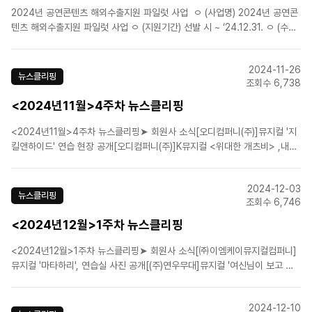
2024년 공연콘텐츠 해외수출지원 파일럿 사업 ㅇ (사업명) 2024년 공연콘
텐츠 해외수출지원 파일럿 사업 ㅇ (지원기간) 선발 시 ~ ‘24.12.31. ㅇ (수행)
KOTRA 기획혁신팀 애자일 조직 및 서비스거점 무역관 13개소 ㅇ (지원내
용) ① 바이어 발굴 및 매칭 ② 하이라이트 영상 번역 지..
2024-11-26
뉴스클리핑
조회수 6,738
<2024년11월>4주차 뉴스클리핑
<2024년11월>4주차 뉴스클리핑➤ 회원사 소식[오디컴퍼니(주)]뮤지컬 '지
킬앤하이드' 연습 현장 공개[오디컴퍼니(주)]K뮤지컬 <위대한 개츠비> ,내년
4월 영국 웨스트엔드 진출[(주)신시컴퍼니][박명성의 연극정담] 전세계를 뒤
흔든 역대급 연극 '해리포터'[㈜이엠케이뮤지컬컴퍼니]뮤지컬 '웃는 남자', 가
2024-12-03
슴 뛰는 상견례 사진 공개![..
뉴스클리핑
조회수 6,746
<2024년12월>1주차 뉴스클리핑
<2024년12월>1주차 뉴스클리핑➤ 회원사 소식[㈜이엠케이뮤지컬컴퍼니]
뮤지컬 '마타하리', 연습실 사진 공개[(주)연우무대]뮤지컬 '여신님이 보고 계
셔' 10년 흥행신화 이어가며 여덟 번째 시즌 시작[라이브(주)]뮤지컬 〈오지게
재밌는 가시나들〉 2025년 2월 개막[(주)에이콤]뮤지컬 '명성황후' 30주년 기
2024-12-10
념 공연 1차 티켓 오픈[CJ EN..