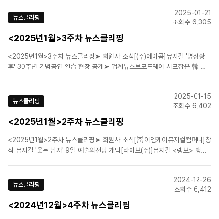
케이스 진행[라이브(주)]뮤지컬 '랭보' 앵콜공연 확정…2월19일 개막[(주)에이
2025-01-21
콤]뮤지컬 '명성황후'..
뉴스클리핑
조회수 6,305
<2025년1월>3주차 뉴스클리핑
<2025년1월>3주차 뉴스클리핑➤ 회원사 소식[(주)에이콤]뮤지컬 '명성황
후' 30주년 기념공연 연습 현장 공개➤ 업계뉴스브로드웨이 사로잡은 韓 창
작자들…‘토종 한국 뮤지컬’의 새 가능성미래 뮤지컬 주역들... 꿈·열정 태웠다
[처음예술 난장 경기 대학생 뮤지컬 페스티벌]‘예비 창작자’도 팀전으로…뮤지
2025-01-15
컬계 창작진 ‘콤비’ 플레이'키즈컬 아시아로..
뉴스클리핑
조회수 6,402
<2025년1월>2주차 뉴스클리핑
<2025년1월>2주차 뉴스클리핑➤ 회원사 소식[㈜이엠케이뮤지컬컴퍼니]창
작 뮤지컬 '웃는 남자' 9일 예술의전당 개막[라이브(주)]뮤지컬 <랭보> 앵콜
공연 2월 개막…윤승우·안재영·박영빈 합류[CJ ENM]CJ ENM, 2025년 뮤
지컬 라인업 공개![CJ ENM]뮤지컬 '베르테르' 25주년, 양요섭·김민석·류인
2024-12-26
아 연습실 공개[(주)..
뉴스클리핑
조회수 6,412
<2024년12월>4주차 뉴스클리핑