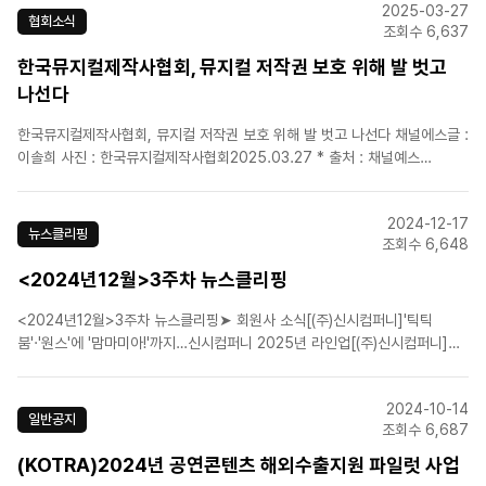
2025-03-27
협회소식
조회수 6,637
한국뮤지컬제작사협회, 뮤지컬 저작권 보호 위해 발 벗고
나선다
한국뮤지컬제작사협회, 뮤지컬 저작권 보호 위해 발 벗고 나선다 채널에스글 :
이솔희 사진 : 한국뮤지컬제작사협회2025.03.27 * 출처 : 채널예스
(https://ch.yes24.com/Article/Details/80964)한국뮤지컬제작사협회
(이하 협회)는 한국 뮤지컬 저작권 보호와 회원사의 법률 서비스 지원을 위해,
2024-12-17
지난 26일 법무법인 ..
뉴스클리핑
조회수 6,648
<2024년12월>3주차 뉴스클리핑
<2024년12월>3주차 뉴스클리핑➤ 회원사 소식[(주)신시컴퍼니]'틱틱
붐'·'원스'에 '맘마미아!'까지…신시컴퍼니 2025년 라인업[(주)신시컴퍼니]뮤
지컬 '원스', 10년 만에 귀환…이충주·윤형렬 등 참여[CJ ENM]뮤지컬 '베르
테르' 25주년 기념 공연 상견례 현장 공개[(주)쇼플레이]쇼플레이, 2025 뮤
2024-10-14
지컬 라인업 공개 …'베어 더 뮤..
일반공지
조회수 6,687
(KOTRA)2024년 공연콘텐츠 해외수출지원 파일럿 사업