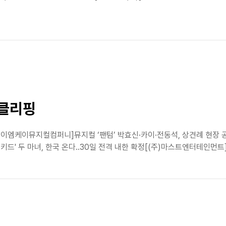
스클리핑
이엠케이뮤지컬컴퍼니]뮤지컬 ‘팬텀’ 박효신·카이·전동석, 상견례 현장 공
드' 두 마녀, 한국 온다..30일 전격 내한 확정[(주)마스트엔터테인먼트]19