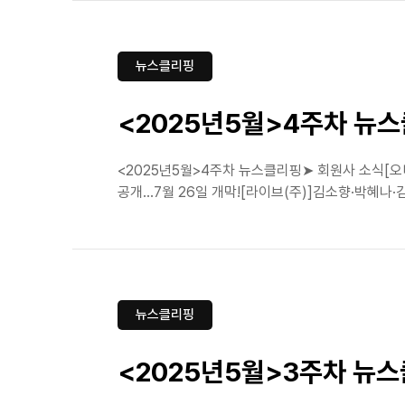
뉴스클리핑
<2025년5월>4주차 뉴
<2025년5월>4주차 뉴스클리핑➤ 회원사 소식[오
공개...7월 26일 개막![라이브(주)]김소향·박혜나·
뉴스클리핑
<2025년5월>3주차 뉴