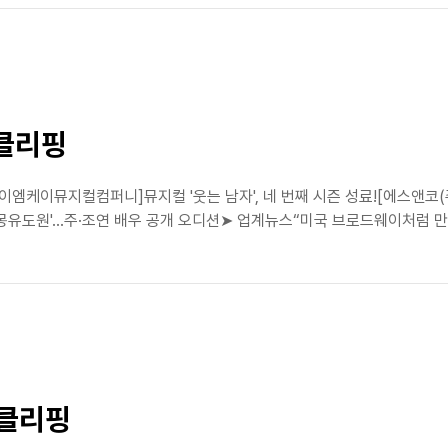
스클리핑
이엠케이뮤지컬컴퍼니]뮤지컬 '웃는 남자', 네 번째 시즌 성료![에스앤코(
'몽유도원'…주·조연 배우 공개 오디션➤ 업계뉴스“미국 브로드웨이처럼 만든
스클리핑