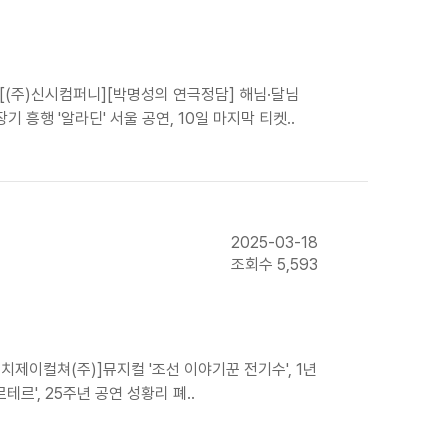
'[(주)신시컴퍼니][박명성의 연극정담] 해님·달님
행 '알라딘' 서울 공연, 10일 마지막 티켓..
2025-03-18
조회수 5,593
치제이컬쳐(주)]뮤지컬 '조선 이야기꾼 전기수', 1년
테르', 25주년 공연 성황리 폐..