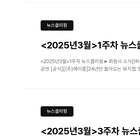
뉴스클리핑
<2025년3월>1주차 뉴
<2025년3월>1주차 뉴스클리핑➤ 회원사 소식[㈜
공연 [공식][(주)에이콤]24년만 돌아오는 뮤지컬 
뉴스클리핑
<2025년3월>3주차 뉴