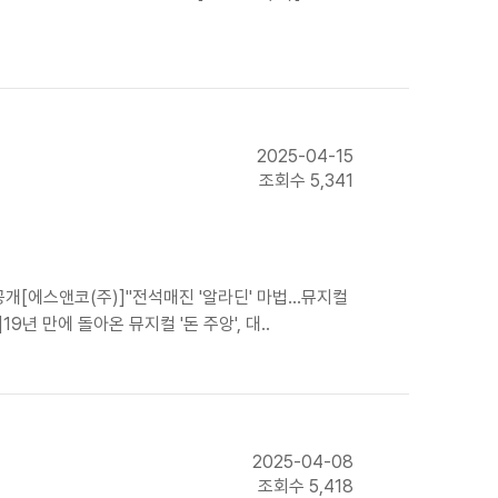
2025-04-15
조회수 5,341
개[에스앤코(주)]"전석매진 '알라딘' 마법…뮤지컬
년 만에 돌아온 뮤지컬 '돈 주앙', 대..
2025-04-08
조회수 5,418