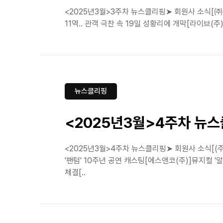
<2025년3월>3주차 뉴스클리핑➤ 회원사 소식[㈜이
11역.. 관객 극찬 속 19일 성황리에 개막[라이브(주
뉴스클리핑
<2025년3월>4주차 뉴
<2025년3월>4주차 뉴스클리핑➤ 회원사 소식[
'팬텀' 10주년 공연 캐스팅[에스앤코(주)]뮤지컬
체결[..