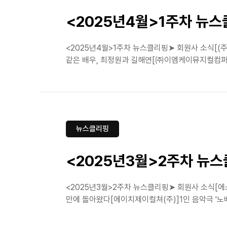
<2025년4월>1주차 뉴
<2025년4월>1주차 뉴스클리핑➤ 회원사 소식[(주
같은 배우, 최정원과 길해연[㈜이엠케이뮤지컬컴퍼니]뮤
뉴스클리핑
<2025년3월>2주차 뉴
<2025년3월>2주차 뉴스클리핑➤ 회원사 소식[에스
만에 돌아왔다[에이치제이컬쳐(주)]1인 음악극 '노베첸토