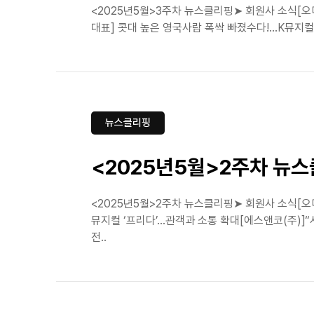
<2025년5월>3주차 뉴스클리핑➤ 회원사 소식[오
대표] 콧대 높은 영국사람 폭싹 빠졌수다!…K뮤지컬,
뉴스클리핑
<2025년5월>2주차 뉴
<2025년5월>2주차 뉴스클리핑➤ 회원사 소식[
뮤지컬 ‘프리다’…관객과 소통 확대[에스앤코(주)]“
전..