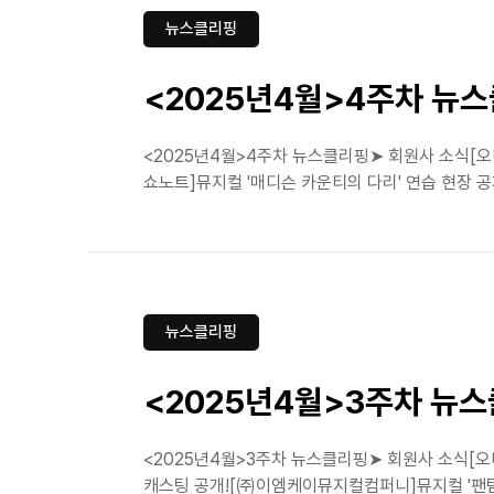
뉴스클리핑
<2025년4월>4주차 뉴
<2025년4월>4주차 뉴스클리핑➤ 회원사 소식[오
쇼노트]뮤지컬 '매디슨 카운티의 다리' 연습 현장 공개
뉴스클리핑
<2025년4월>3주차 뉴
<2025년4월>3주차 뉴스클리핑➤ 회원사 소식[오
캐스팅 공개![㈜이엠케이뮤지컬컴퍼니]뮤지컬 '팬텀