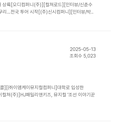
내 상륙[오디컴퍼니(주)][컬쳐로드][인터뷰/신춘수
무리…전국 투어 시작[(주)신시컴퍼니][인터뷰/박..
2025-05-13
조회수 5,023
모닝콜][㈜이엠케이뮤지컬컴퍼니]대학로 입성한
제이컬쳐(주)]HJ패밀리앤키즈, 뮤지컬 '조선 이야기꾼