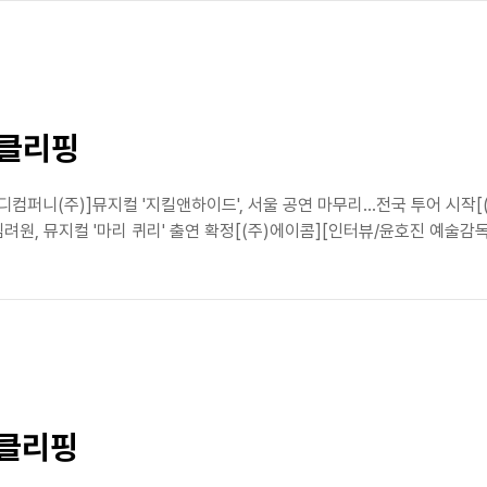
스클리핑
디컴퍼니(주)]뮤지컬 '지킬앤하이드', 서울 공연 마무리…전국 투어 시작[
김려원, 뮤지컬 '마리 퀴리' 출연 확정[(주)에이콤][인터뷰/윤호진 예술감독]
스클리핑