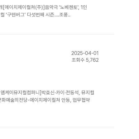
[에이치제이컬쳐(주)]음악극 '노베첸토', 1인
지컬 ‘구텐버그’ 다섯번째 시즌….조풍..
2025-04-01
조회수 5,762
㈜이엠케이뮤지컬컴퍼니]박효신·카이·전동석, 뮤지컬
]안동문화예술의전당-에이치제이컬쳐 안동, 업무협약