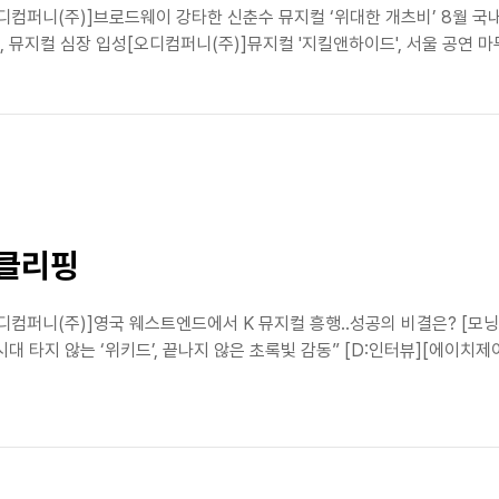
디컴퍼니(주)]브로드웨이 강타한 신춘수 뮤지컬 ‘위대한 개츠비’ 8월 국
 뮤지컬 심장 입성[오디컴퍼니(주)]뮤지컬 '지킬앤하이드', 서울 공연 마
스클리핑
오디컴퍼니(주)]영국 웨스트엔드에서 K 뮤지컬 흥행‥성공의 비결은? [
시대 타지 않는 ‘위키드’, 끝나지 않은 초록빛 감동” [D:인터뷰][에이치