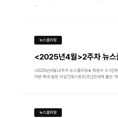
..
뉴스클리핑
<2025년4월>2주차 뉴
<2025년4월>2주차 뉴스클리핑➤ 회원사 소식[㈜
저변 확대 발판 되길"[에스앤코(주)]전세계 홀린 '위키
뉴스클리핑