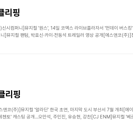
스클리핑
)신시컴퍼니]뮤지컬 '원스', 14일 코엑스 라이브플라자서 '먼데이 버스킹
지컬 팬텀, 박효신·카이·전동석 트레일러 영상 공개[에스앤코(주)]장기 흥
스클리핑
앤코(주)]뮤지컬 '알라딘' 한국 초연, 마지막 도시 부산서 7월 개최[에이
' 캐스팅 공개...오만석, 주민진, 유승현, 강찬[CJ ENM]뮤지컬 '베르