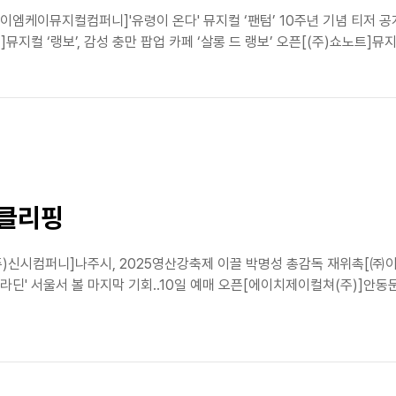
엠케이뮤지컬컴퍼니]'유령이 온다' 뮤지컬 ‘팬텀’ 10주년 기념 티저 공개
)]뮤지컬 ‘랭보’, 감성 충만 팝업 카페 ‘살롱 드 랭보’ 오픈[(주)쇼노트]뮤
스클리핑
(주)신시컴퍼니]나주시, 2025영산강축제 이끌 박명성 총감독 재위촉[
 '알라딘' 서울서 볼 마지막 기회..10일 예매 오픈[에이치제이컬쳐(주)