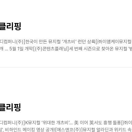
스클리핑
디컴퍼니(주)]한국이 만든 뮤지컬 ‘개츠비’ 런던 상륙[㈜이엠케이뮤지컬컴퍼
 … 5월 1일 개막[(주)콘텐츠플래닝]세 번째 시즌으로 찾아온 뮤지컬 '뱀프X
스클리핑
디컴퍼니(주)]K뮤지컬 ‘위대한 개츠비’… 美 이어 英서도 흥행 돌풍[㈜
', 비하인드 메이킹 영상 공개![에스앤코(주)]뮤지컬 알라딘과 위키드 