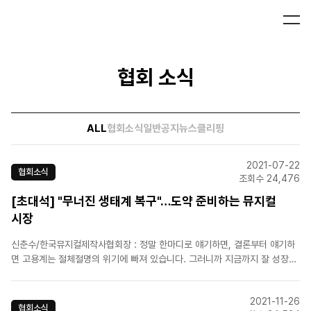
협회 소식
ALL
협회소식
일반공지
뉴스클리핑
2021-07-22
협회소식
조회수 24,476
[초대석] "무너진 생태계 복구"…도약 준비하는 뮤지컬
시장
신춘수/한국뮤지컬제작사협회장 : 정말 한마디로 얘기하면, 결론부터 얘기하
면 고용계는 절체절명의 위기에 빠져 있습니다. 그러니까 지금까지 잘 성장해
온 뮤지컬이 순식간에 무너지고 있고요, 끝이 없는 이 코로나로 인해서 뮤지컬
생태계가 굉장히 위험에 처해 있는 상태이고 19년과 대비해서 본다면 제작 편
2021-11-26
수가 한 65% 정도 줄..
협회소식