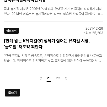
국내 뮤지컬 시장은 2001년 ‘오페라의 유령’을 계기로 급격히 성장하기 시작
했다. 2014년 이후로는 뮤지컬이라는 장르에 학습된 관객들이 끊임없이 증가
했고, 2018년 국민소득 3만 달러 시대를 맞아 많은 이들에게 사랑받는 장르
가 됐다. 그러나 그 화려한 성장 이면에 잔재하던 불안정성은 어느 누구도 깊
2021-12-28
게 살펴보지 않았다.[출처]..
협회소식
조회수 25,203
[한계 넘는 K뮤지컬②] 정체기 접어든 뮤지컬 시장,
‘글로벌’ 재도약 꾀한다
“한국 뮤지컬 시장은 급속도로, 기형적으로 성장하면서 불안정성을 내포하고
있습니다. 정책적으로 진입장벽은 낮고 뮤지컬에 대한 관심이 높아지면서 검
증되지 않은 작품들이 제작되고 거품이 형성되면서 불안정성은 점점 높아지고
있는, 언제 터질지 모를 화약고와 같습니다.”[출처] 데일리안[원본 링
크] https://m.dailian.co.kr/news/vi..
21
22
글쓰기