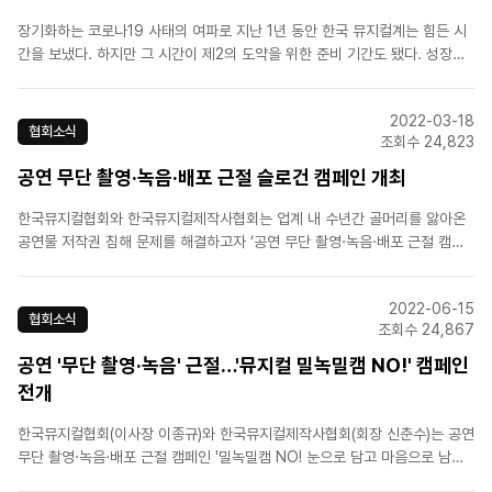
장기화하는 코로나19 사태의 여파로 지난 1년 동안 한국 뮤지컬계는 힘든 시
간을 보냈다. 하지만 그 시간이 제2의 도약을 위한 준비 기간도 됐다. 성장하
는 시장 규모에 가려져 미처 몰랐거나 모른 척해왔던 문제점이 터져 나오며 업
계 관계자들에게 변화의 필요성을 일깨운 것이다. 신춘수 오디컴퍼니 대표는
2022-03-18
“예기치 못한 재난과 마주하면서 뮤지컬 시스템에 ..
협회소식
조회수 24,823
공연 무단 촬영·녹음·배포 근절 슬로건 캠페인 개최
한국뮤지컬협회와 한국뮤지컬제작사협회는 업계 내 수년간 골머리를 앓아온
공연물 저작권 침해 문제를 해결하고자 ‘공연 무단 촬영·녹음·배포 근절 캠페
인’을 진행한다. (중략) 이번 공모전에서 우수작으로 선정된 슬로건 문구는 이
후 제작 예정인 ‘공연 무단 촬영·녹음·배포 근절 캠페인’ 영상과 각종 홍보물
2022-06-15
등의 메인 주제로 활용될 예정이다. 캠페..
협회소식
조회수 24,867
공연 '무단 촬영·녹음' 근절…'뮤지컬 밀녹밀캠 NO!' 캠페인
전개
한국뮤지컬협회(이사장 이종규)와 한국뮤지컬제작사협회(회장 신춘수)는 공연
무단 촬영·녹음·배포 근절 캠페인 '밀녹밀캠 NO! 눈으로 담고 마음으로 남기
세요' 영상을 15일 공개한다. [중략] 양 협회는 "공연 중에 무단 촬영을 목격