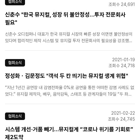
협회소식
조회수 24,691
신춘수 "한국 뮤지컬, 성장 뒤 불안정성…투자 전문회사
필요"
신춘수 오디컴퍼니 대표가 한국 뮤지컬 시장의 빠른 성장 이면엔 불안정성이
있다며 합리적인 제작 시스템 및 뮤지컬 투자 전문회사의 필요성을 강조했다.
[출처] 뉴시스[원본링크] https://news.naver.com/main/read.naver?
mode=LSD&mid=sec&sid1=103&oid=003&aid=00108..
2021-01-19
협회소식
조회수 24,718
정성화ㆍ김문정도 "객석 두 칸 띄기는 뮤지컬 생계 위협"
“지난 1년간 공연장 내 감염전파율 0%로 공연을 통한 어떠한 감염 사례도 없
었다.” 뮤지컬 제작자, 배우, 음악감독, 스태프 등 관계자들이 19일 “두 좌석
띄어앉기가 아닌 '동반자 외 거리두기' 적용으로 방역 수칙을 수정해달라”고
호소문을 발표했다.음악감독 김문정, 배우 정성화ㆍ남경주ㆍ최정원ㆍ양준모
2021-02-22
등이 포함된 한국뮤지컬협회(이사장 이유리), ..
협회소식
조회수 24,745
시스템 개선·거품 빼기…뮤지컬계 “코로나 위기를 기회로”
제2도약