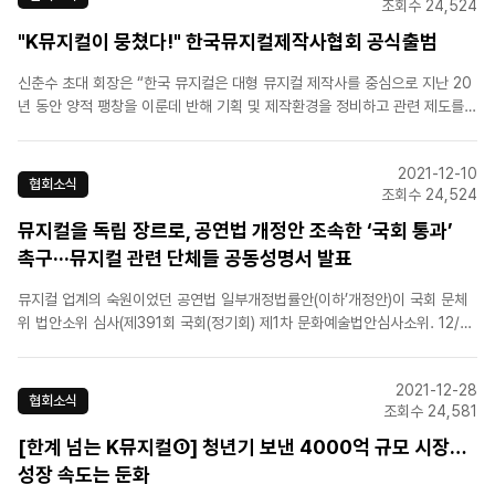
조회수 24,524
"K뮤지컬이 뭉쳤다!" 한국뮤지컬제작사협회 공식출범
신춘수 초대 회장은 “한국 뮤지컬은 대형 뮤지컬 제작사를 중심으로 지난 20
년 동안 양적 팽창을 이룬데 반해 기획 및 제작환경을 정비하고 관련 제도를
마련 할 여력이 없었다”며 “협회는 뮤지컬 시장의 존폐위기 속에 제작자들이
처음으로 머리를 맞대고 대책방안을 모색하기 시작했고 뮤지컬을 독립된 문화
2021-12-10
산업으로 육성하기 위한 사업을 펼칠 것”이라고 강조했다.[출처..
협회소식
조회수 24,524
뮤지컬을 독립 장르로, 공연법 개정안 조속한 ‘국회 통과’
촉구···뮤지컬 관련 단체들 공동성명서 발표
뮤지컬 업계의 숙원이었던 공연법 일부개정법률안(이하’개정안)이 국회 문체
위 법안소위 심사(제391회 국회(정기회) 제1차 문화예술법안심사소위. 12/7)
를 거쳐 금일 문체위 전체회의를 통과했다. 개..
2021-12-28
협회소식
조회수 24,581
[한계 넘는 K뮤지컬①] 청년기 보낸 4000억 규모 시장…
성장 속도는 둔화