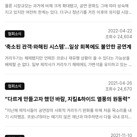
물론 시장규모는 과거에 비해 크게 확대됐고, 공연 문화도 그에 따라 성숙해
지고 있지만 여전히 한계는 있다. 더구나 청년기를 거친 이후의 뮤지컬 시장
규모에 대해 업계 관계자들은 “성장 속도가 둔화될 것”이라고 입을 모은다.한
관계자는 “국민 소득수준은 인구와 비례한다. 현재 5000만명에서 정체가 되
2022-04-22
고 있기 때문에 성장 속도는 더뎌질 수밖에 없다”면서 “..
협회소식
조회수 24,604
'축소된 관객·와해된 시스템'…일상 회복에도 불안한 공연계
거리두기는 해제됐지만 언제든 코로나 재유행 상황이 올 수 있다는 가능성을
배제할 순 없다. 일부 제작사가 거리두기 해제에도 가변석을 유지하고 있는 이
유다. 공연장들은 방역 지침 단계가 격상될 것을 대비해 좌석을 일반석과 가변
석으로 구분지어 운영해왔다. 단계가 격상되더라도 가변석만 취소하면 거리두
2021-04-26
기 방침에 따라 기존 예매를 유지한 채 공연을 이어갈 수 있었기..
협회소식
조회수 24,670
“다르게 만들고자 했던 바람, 지킬&하이드 열풍의 원동력”
“지난해 제작사들이 공연장의 사회적 거리두기 완화를 위해 처음 목소리를 내
기 시작했죠. 코로나19라는 예기치 않은 재난과 마주하면서 다들 국내 뮤지컬
계에 문제가 많다는 걸 절감한 거죠.”한국뮤지컬제작자협회는 표준계약서를
작성하고 합리적 제작방식을 도입해 공연이 중단되거나 취소되면 배우와 스태
2021-11-10
프에게 보상하는 시스템을 갖추는 방안을 추진할 계획이다.[출처] 국..