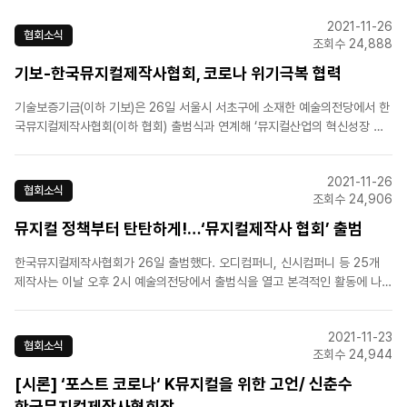
한 관객이 제작사 측으로 제보하는 경우가 빈번하지만 촬영행위를 제지할 법
2021-11-26
적 근거가 부족하다"며 "이번 캠페인을 통해 뮤..
협회소식
조회수 24,888
기보-한국뮤지컬제작사협회, 코로나 위기극복 협력
기술보증기금(이하 기보)은 26일 서울시 서초구에 소재한 예술의전당에서 한
국뮤지컬제작사협회(이하 협회) 출범식과 연계해 ‘뮤지컬산업의 혁신성장 지
원과 코로나 위기극복을 위한 상생 파트너십 포괄 업무협약’을 체결했다.[출
처] NSP통신[원본링크] http://www.nspna.com/news/?
2021-11-26
mode=view&newsid=540464
협회소식
조회수 24,906
뮤지컬 정책부터 탄탄하게!…‘뮤지컬제작사 협회’ 출범
한국뮤지컬제작사협회가 26일 출범했다. 오디컴퍼니, 신시컴퍼니 등 25개
제작사는 이날 오후 2시 예술의전당에서 출범식을 열고 본격적인 활동에 나섰
다. 오디컴퍼니 신춘수 대표이사가 초대 의장을 맡고, 이엠케이(EMK)뮤지컬
컴퍼니 엄홍현 대표와 신시컴퍼니 최은경 대표가 부회장을 맡았다.[출처]한겨
2021-11-23
레[원본링크] https://news..
협회소식
조회수 24,944
[시론] ‘포스트 코로나‘ K뮤지컬을 위한 고언/ 신춘수
한국뮤지컬제작사협회장