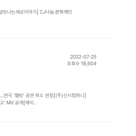
 [살맛나는세상이야기] CJ나눔·문화재단
2022-07-25
조회수 18,604
연극 ‘햄릿’ 공연 취소 연장[(주)신시컴퍼니]
’ MV 공개[에이..