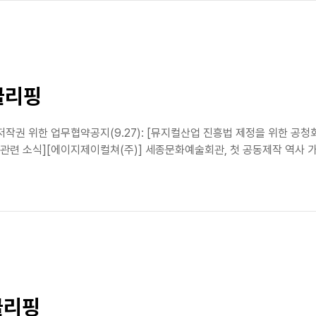
클리핑
권 위한 업무협약공지(9.27): [뮤지컬산업 진흥법 제정을 위한 공청회]
관련 소식][에이지제이컬쳐(주)] 세종문화예술회관, 첫 공동제작 역사 가족
클리핑