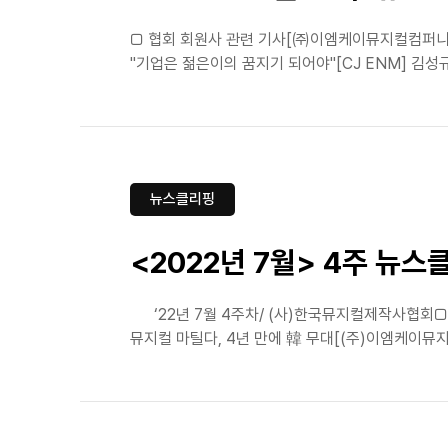
□ 협회 회원사 관련 기사[㈜이엠케이뮤지컬컴퍼니] 
"기업은 젊은이의 꿈지기 되어야"[CJ ENM] 김성규,
뉴스클리핑
<2022년 7월> 4주 뉴스
‘22년 7월 4주차/ (사)한국뮤지컬제작사협회□ 
뮤지컬 마틸다, 4년 만에 韓 무대[(주)이엠케이뮤지