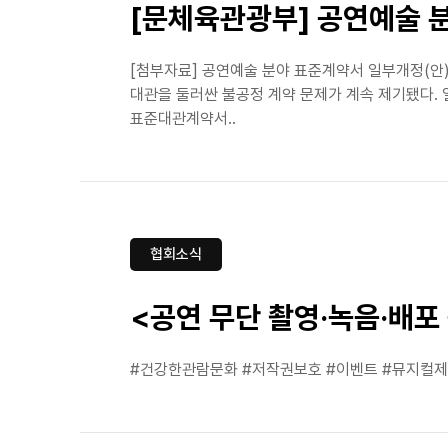
[문체육관광부] 공연예술 
[첨부자료] 공연예술 분야 표준계약서 일부개정(안
대관을 둘러싼 불공정 계약 문제가 계속 제기됐다.
표준대관계약서..
협회소식
<공연 무단 촬영·녹음·배포 근
‪#건강한관람문화 #저작권보호 #이벤트 ‬‪#뮤지컬제작