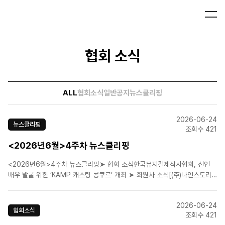
협회 소식
ALL
협회소식
일반공지
뉴스클리핑
2026-06-24
뉴스클리핑
조회수 421
<2026년6월>4주차 뉴스클리핑
<2026년6월>4주차 뉴스클리핑➤ 협회 소식한국뮤지컬제작사협회, 신인
배우 발굴 위한 ‘KAMP 캐스팅 콩쿠르’ 개최 ➤ 회원사 소식[(주)나인스토리]
(해몽가/2026.06.25 ~2026.09.13)[(주)뉴프로덕션](어둑시
니/2026.06.09 ~2026.08.30)[(주)뉴프로덕션](음악극 브로크백마운
2026-06-24
틴/2026.6.23-2026..
협회소식
조회수 421