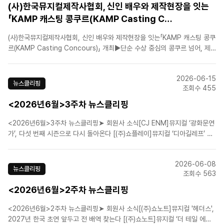
(사)한국뮤지컬제작사협회, 신인 배우와 제작현장을 잇는
「KAMP 캐스팅 콩쿠르(KAMP Casting C…
(사)한국뮤지컬제작사협회, 신인 배우와 제작현장을 잇는「KAMP 캐스팅 콩쿠
르(KAMP Casting Concours)」 개최▶단순 수상 중심의 콩쿠르 넘어, 제
작사와 배우가 만나는 캐스팅 쇼케이스형 무대 마련▶결선 진출자, 국내 주요
뮤지컬 제작사 및 공연계 관계자 앞에서 역량 선보여▶“신인배우가 실제 상업
2026-06-15
뮤지컬 시장으로 진입할 수 있는 새로운 접점을 ..
뉴스클리핑
조회수 455
<2026년6월>3주차 뉴스클리핑
<2026년6월>3주차 뉴스클리핑➤ 회원사 소식[CJ ENM]뮤지컬 ‘광화문연
가’, 다섯 번째 시즌으로 다시 돌아온다 [(주)쇼플레이]뮤지컬 ‘디아길레프’ 삼
연 성료…흥행 바통은 ‘스트라빈스키’로 [에스앤코(주)]손승연·김수하·케이윌
등…뮤지컬 ‘헬스치킨’, 상견례 현장 공개 [에이치제이컬쳐(주)]뮤지컬 '파가니
2026-06-08
니', ..
뉴스클리핑
조회수 563
<2026년6월>2주차 뉴스클리핑
<2026년6월>2주차 뉴스클리핑➤ 회원사 소식[(주)쇼노트]뮤지컬 '헤더스',
2027년 한국 초연 앞두고 전 배역 찾는다 [(주)쇼노트]뮤지컬 ‘더 테일 에이