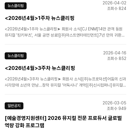
2026-04-02
년 만의 귀환…"Kon·김종구·김경수·황민..
뉴스클리핑
조회수 824
<2026년4월>1주차 뉴스클리핑
<2026년4월>1주차 뉴스클리핑➤ 회원사 소식[CJ ENM]14만 관객 동원
뮤지컬 '킹키부츠', 서울 공연 성료![(주)마스트엔터테인먼트]7년 만의 귀환~
뮤지컬 '안나 카레니나' 피날레...삼연 공연 성료![(주)쇼노트]뮤지컬 '더 테일
에이프릴 풀스', 예스24스테이지 2관 개막![(주)쇼플레이]뮤지컬 '디아길레프'
2026-04-16
오늘 세 번째 시즌 개..
뉴스클리핑
조회수 852
<2026년4월>3주차 뉴스클리핑
<2026년4월>3주차 뉴스클리핑➤ 회원사 소식[(주)뉴프로덕션]어둠의 신과
시각장애 소년의 만남...창작 뮤지컬 ‘어둑시니’ 개막[(주)신시컴퍼니]뮤지컬
'빌리 엘리어트', 무대 예술이 증명한 인간의 중력[에스앤코(주)]얼리샤 키스 R
＆B 히트곡이 뮤지컬 무대에…'헬스키친' 7월 초연[㈜이엠케이뮤지컬컴퍼
2026-03-05
니]뮤지컬 ‘베토벤’, 1차 티켓 전석 매..
일반공지
조회수 949
[예술경영지원센터] 2026 뮤지컬 전문 프로듀서 글로벌
역량 강화 프로그램