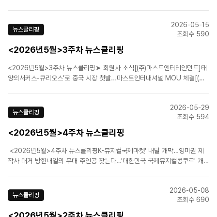
프릴 풀스’ 세번째 시즌 종연 [(주)신시컴퍼니]역대 빌리들 한자리에…뮤지컬
'빌리 엘리어트', 21일 홈커밍데이 [에스앤코(주)]‘겨울왕국’ 작곡진 “뮤지컬 ..
2026-05-15
뉴스클리핑
조회수 590
<2026년5월>3주차 뉴스클리핑
<2026년5월>3주차 뉴스클리핑➤ 회원사 소식[(주)마스트엔터테인먼트]태
양의서커스-큐리오스’로 중국 시장 첫발...마스트인터내셔널 MOU 체결[(주)
쇼플레이]뮤지컬 '스트라빈스키', 배우 성태준 등 캐스팅 공개 [(주)신시컴퍼
니]신시컴퍼니 박명성 예술감독, 조계종 '불자대상' 수상자 선정 [에스앤코
2026-05-29
(주)]뮤지컬 '디어 에반 핸..
뉴스클리핑
조회수 594
<2026년5월>4주차 뉴스클리핑
<2026년5월>4주차 뉴스클리핑K-뮤지컬국제마켓' 내달 개막…영미권 제
작사 대거 방한내일의 무대 주인공 찾는다…'대한민국 국제뮤지컬콩쿠르' 개
최 KoCACA 아트페스티벌 부산서 개막…공연예술 관계자 2000명 뮤지컬
'빌리 엘리어트' 연휴 주말 1위…'베토벤' 2위 '재연 시험대' 오른 창작 뮤지컬
2026-05-08
들.....
뉴스클리핑
조회수 690
<2026년5월>2주차 뉴스클리핑