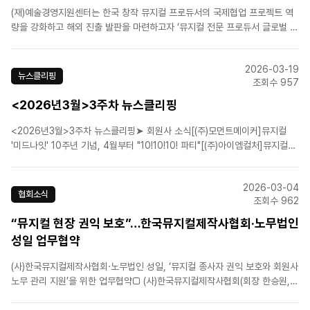
(재)예술경영지원센터는 한국 창작 뮤지컬 프로듀서의 국제협업 프로젝트 역
량을 강화하고 해외 진출 발판을 마련하고자 ‘뮤지컬 전문 프로듀서 글로벌 역
량 강화 프로그램’을 진행하고 있습니다. 한국 뮤지컬의 해외시장 진출을 희망
하는 뮤지컬프로듀서 및 업계 관계자분들의 많은 관심과 참여 바랍니다. 바로
2026-03-19
가기 : [예술경..
뉴스클리핑
조회수 957
<2026년3월>3주차 뉴스클리핑
<2026년3월>3주차 뉴스클리핑➤ 회원사 소식[(주)모먼트메이커]뮤지컬
'미드나잇' 10주년 기념, 4월부터 "10!10!10! 파티"[(주)아이엠컬처]뮤지컬
'전설의 리틀 농구단', 10주년 기념 공연 성황리 개막[(주)알앤디웍스]뮤지컬
'이터니티', 콘서트 개최...오는 4월 6일부터 13일까지[(주)알앤디웍스]뮤지컬
2026-03-04
'이터니티', 오는 7..
협회소식
조회수 962
“뮤지컬 현장 권익 보호”…한국뮤지컬제작사협회·노무법인
성일 업무협약
(사)한국뮤지컬제작사협회·노무법인 성일, ‘뮤지컬 종사자 권익 보호와 회원사
노무 관리 지원’을 위한 업무협약□ (사)한국뮤지컬제작사협회(회장 한승원,
이하 협회)는 뮤지컬 산업 내 건강한 노동 환경 조성과 회원사의 효율적인 인