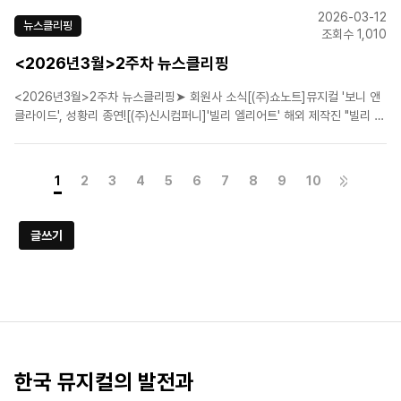
사노무 관리를 지원하기 위해, 지난 19일 노무법인 성일(대표 노무사 최영환,
2026-03-12
이하 법인)과 업무협약을 체결하였다고 밝혔다.□&nb..
뉴스클리핑
조회수 1,010
<2026년3월>2주차 뉴스클리핑
<2026년3월>2주차 뉴스클리핑➤ 회원사 소식[(주)쇼노트]뮤지컬 '보니 앤
클라이드', 성황리 종연![(주)신시컴퍼니]'빌리 엘리어트' 해외 제작진 "빌리 역
배우들 이미 완성단계"[(주)콘텐츠플래닝]뮤지컬 '뱀프X헌터' 제작사, 생명 살
리는 '헌혈증 320매' 기부[라이브(주)]뮤지컬 팬레터, 앵콜 개막 앞두고 관객
열기 후끈.[(주)더블케..
1
2
3
4
5
6
7
8
9
10
글쓰기
한국 뮤지컬의 발전과