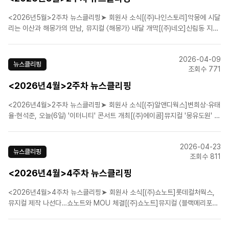
<2026년5월>2주차 뉴스클리핑➤ 회원사 소식[(주)나인스토리]악몽에 시달
리는 이산과 해몽가의 만남, 뮤지컬 〈해몽가〉 내달 개막[(주)네오]신림동 지하
에서 끝없이 말을 건다…뮤지컬 ‘더 라스트맨’ [(주)뉴프로덕션]코믹 활극 '웨
스턴 스토리' 웃음 장전 완료, 7월 삼연 개막! [(주)쇼플레이]뮤지컬 ‘스트라빈
2026-04-09
스키’ 6월 개..
뉴스클리핑
조회수 771
<2026년4월>2주차 뉴스클리핑
<2026년4월>2주차 뉴스클리핑➤ 회원사 소식[(주)알앤디웍스]변희상·유태
율·현석준, 오늘(6일) '이터니티' 콘서트 개최[(주)에이콤]뮤지컬 '몽유도원' 샤
롯데씨어터서 11일 개막[㈜이엠케이뮤지컬컴퍼니]뮤지컬 '베토벤' 6월 세종
문화회관서 개막…박효신·홍광호[(주)샘컴퍼니]'유미의 세포들', 뮤지컬 제작
2026-04-23
확정…티파니 영→정진운 출연 ..
뉴스클리핑
조회수 811
<2026년4월>4주차 뉴스클리핑
<2026년4월>4주차 뉴스클리핑➤ 회원사 소식[(주)쇼노트]롯데컬처웍스,
뮤지컬 제작 나선다…쇼노트와 MOU 체결[(주)쇼노트]뮤지컬 〈블랙메리포핀
스〉, 세계관 집약한 ‘올라운드’ 버전 6월 개막[(주)신시컴퍼니]행복한 모루를
꿈꾸며[내가 만난 명문장/박명성][에이치제이컬쳐(주)]뮤지컬 〈파가니니〉, 2